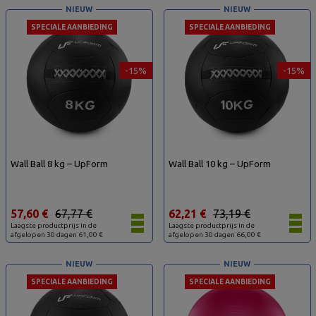
NIEUW
NIEUW
SPECIALE AANBIEDING
SPECIALE AANBIEDING
-15%
-15%
Wall Ball 8 kg – UpForm
Wall Ball 10 kg – UpForm
57,60 €
67,77 €
62,21 €
73,19 €
Laagste productprijs in de
Laagste productprijs in de
afgelopen 30 dagen 61,00 €
afgelopen 30 dagen 66,00 €
NIEUW
NIEUW
SPECIALE AANBIEDING
SPECIALE AANBIEDING