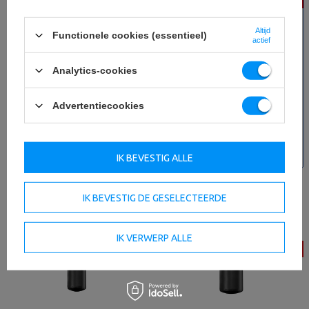
-55%
-15%
Altijd
Functionele cookies (essentieel)
actief
Analytics-cookies
EPP massageroller 45 cm zwart -
Gymbal 75 cm grafiet UpForm
Advertentiecookies
Marbo Sport
20,60 €
46,00 €
26,78 €
31,50 €
Laagste productprijs in de
Laagste productprijs in de
IK BEVESTIG ALLE
afgelopen 30 dagen 20,60 €
afgelopen 30 dagen 28,00 €
IK BEVESTIG DE GESELECTEERDE
IK VERWERP ALLE
-15%
-15%