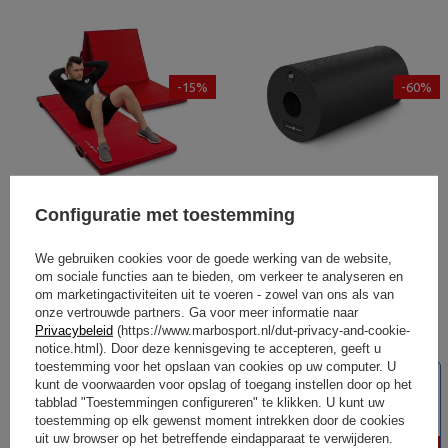
-15%
-60%
Configuratie met toestemming
Stabiele vouwmat met
EPP massageroller 30 cm zwart -
klittenband 180 x 60 x 5 cm rood
Marbo Sport
We gebruiken cookies voor de goede werking van de website,
- Marbo Sport
om sociale functies aan te bieden, om verkeer te analyseren en
50,70 €
59,65 €
18,32 €
46,00 €
om marketingactiviteiten uit te voeren - zowel van ons als van
Laagste productprijs in de
Laagste productprijs in de
onze vertrouwde partners. Ga voor meer informatie naar
afgelopen 30 dagen 50,70 €
afgelopen 30 dagen 18,32 €
Privacybeleid
(https://www.marbosport.nl/dut-privacy-and-cookie-
notice.html). Door deze kennisgeving te accepteren, geeft u
NIEUW
toestemming voor het opslaan van cookies op uw computer. U
kunt de voorwaarden voor opslag of toegang instellen door op het
SPECIALE AANBIEDING
tabblad "Toestemmingen configureren" te klikken. U kunt uw
toestemming op elk gewenst moment intrekken door de cookies
uit uw browser op het betreffende eindapparaat te verwijderen.