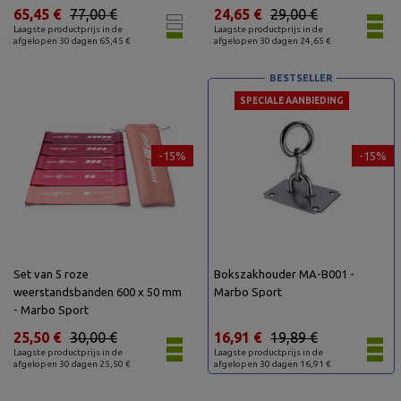
65,45 €
77,00 €
24,65 €
29,00 €
Laagste productprijs in de
Laagste productprijs in de
afgelopen 30 dagen 65,45 €
afgelopen 30 dagen 24,65 €
BESTSELLER
SPECIALE AANBIEDING
-15%
-15%
Set van 5 roze
Bokszakhouder MA-B001 -
weerstandsbanden 600 x 50 mm
Marbo Sport
- Marbo Sport
25,50 €
30,00 €
16,91 €
19,89 €
Laagste productprijs in de
Laagste productprijs in de
afgelopen 30 dagen 25,50 €
afgelopen 30 dagen 16,91 €