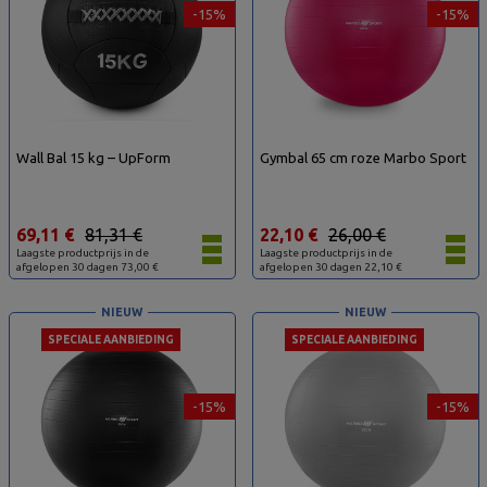
-15%
-15%
Wall Bal 15 kg – UpForm
Gymbal 65 cm roze Marbo Sport
69,11 €
81,31 €
22,10 €
26,00 €
Laagste productprijs in de
Laagste productprijs in de
afgelopen 30 dagen 73,00 €
afgelopen 30 dagen 22,10 €
NIEUW
NIEUW
SPECIALE AANBIEDING
SPECIALE AANBIEDING
-15%
-15%