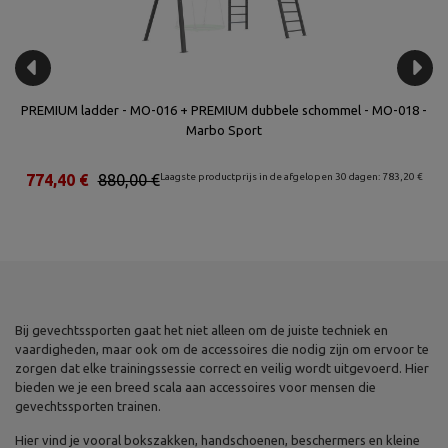
bo
PREMIUM ladder - MO-016 + PREMIUM dubbele schommel - MO-018 -
Du
Marbo Sport
€
774,40 €
880,00 €
Laagste productprijs in de afgelopen 30 dagen: 783,20 €
Bij gevechtssporten gaat het niet alleen om de juiste techniek en
vaardigheden, maar ook om de accessoires die nodig zijn om ervoor te
zorgen dat elke trainingssessie correct en veilig wordt uitgevoerd. Hier
bieden we je een breed scala aan accessoires voor mensen die
gevechtssporten trainen.
Hier vind je vooral bokszakken, handschoenen, beschermers en kleine