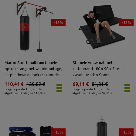
-15%
-15%
Marbo Sport multifunctionele
Stabiele vouwmat met
optrekstang met wandmontage,
klittenband 180 x 90 x 5 cm
lat pulldown en bokszakhouder
zwart - Marbo Sport
(3in1) MH-D204 - Marbo Sport
110,41 €
129,89 €
69,11 €
81,31 €
Laagste productprijs in de
Laagste productprijs in de
afgelopen 30 dagen 117,00 €
afgelopen 30 dagen 69,11 €
-15%
-15%