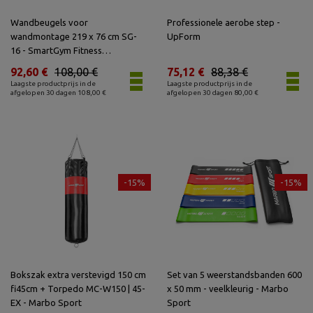
Wandbeugels voor
Professionele aerobe step -
wandmontage 219 x 76 cm SG-
UpForm
16 - SmartGym Fitness
Accessoires
92,60 €
108,00 €
75,12 €
88,38 €
Laagste productprijs in de
Laagste productprijs in de
afgelopen 30 dagen 108,00 €
afgelopen 30 dagen 80,00 €
-15%
-15%
Bokszak extra verstevigd 150 cm
Set van 5 weerstandsbanden 600
fi45cm + Torpedo MC-W150 | 45-
x 50 mm - veelkleurig - Marbo
EX - Marbo Sport
Sport