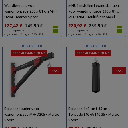
Wandbeugels voor
MHU1 instellen | Wandstangen
wandmontage 230 x 81 cm MH-
voor wandmontage 230 x 81 cm
U204 - Marbo Sport
MH-U204 + Multifunctioneel
dipstation voor wandmontage
127,42 €
149,90 €
220,92 €
259,90 €
met optrekstang (2in1) MH-U205
Laagste productprijs in de
Laagste productprijs in de
- Marbo Sport
afgelopen 30 dagen 135,00 €
afgelopen 30 dagen 234,00 €
BESTSELLER
BESTSELLER
SPECIALE AANBIEDING
SPECIALE AANBIEDING
-15%
-15%
Bokszakhouder voor
Bokszak 140 cm fi35cm +
wandmontage MH-D205 - Marbo
Torpedo MC-W140 35 - Marbo
Sport
Sport