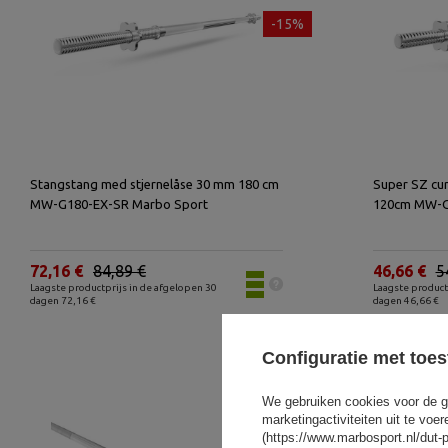
-15%
Stangstang med stjernelåse 30 mm 180 cm
Super SZ cu
MW-G180-EX-SR Marbo Sport
120cm MW-G
72,16 €
84,89 €
46,66 €
5
Laagste productprijs in de afgelopen 30
Laagste product
dagen 72,16 €
dagen 46,66 €
Configuratie met toe
We gebruiken cookies voor de g
marketingactiviteiten uit te vo
(https://www.marbosport.nl/dut-