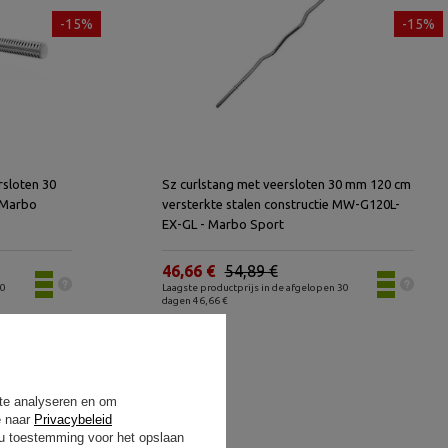
-15%
-15%
rsloten 30
Sz curlstang met veersloten 30 mm 120 cm
 Marbo
versterkte stalen constructie MW-G120L-
EX-GL - Marbo Sport
46,66 €
54,89 €
30
Laagste productprijs in de afgelopen 30
dagen 46,66 €
 te analyseren en om
e naar
Privacybeleid
t u toestemming voor het opslaan