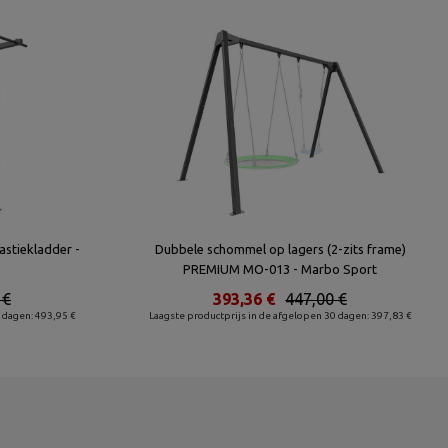
stiekladder -
Dubbele schommel op lagers (2-zits frame)
PREMIUM MO-013 - Marbo Sport
 €
393,36 €
447,00 €
 dagen: 493,95 €
Laagste productprijs in de afgelopen 30 dagen: 397,83 €