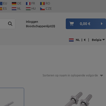
EU
DE
FR
RO
ES
NL
HU
CZE
Inloggen
0,00 €
Boodschappenlijst
0
|
NL
|
€
Belgia
Sorteren op naam in oplopende volgorde