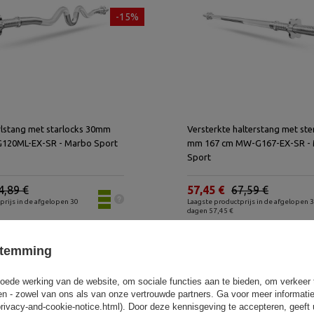
-15%
rlstang met starlocks 30mm
Versterkte halterstang met ste
120ML-EX-SR - Marbo Sport
mm 167 cm MW-G167-EX-SR -
Sport
4,89 €
57,45 €
67,59 €
prijs in de afgelopen 30
Laagste productprijs in de afgelopen 
dagen 57,45 €
stemming
oede werking van de website, om sociale functies aan te bieden, om verkeer
eren - zowel van ons als van onze vertrouwde partners. Ga voor meer informati
privacy-and-cookie-notice.html). Door deze kennisgeving te accepteren, geef