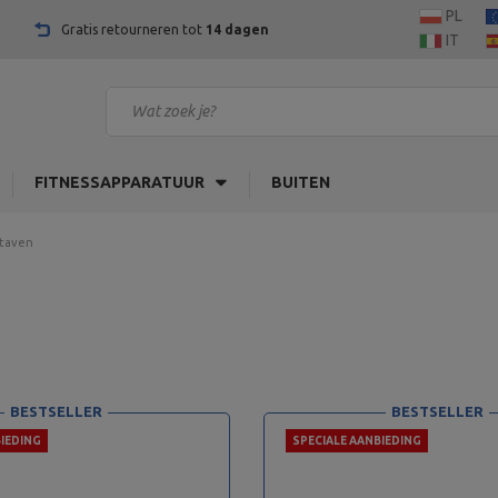
PL
Gratis retourneren tot
14 dagen
IT
FITNESSAPPARATUUR
BUITEN
staven
BESTSELLER
BESTSELLER
IEDING
SPECIALE AANBIEDING