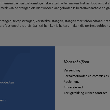
r mensen die hun toekomstige halters zelf willen maken. Het aanbod omvat s
nmerk van de stangen die hier worden aangeboden is betrouwbaarheid en grot
lstangen, tricepsstangen, versterkte stangen, stangen met schroefdraad, stan
professioneel als thuis. Dankzij hen kun je halters maken die perfect voldoen
Voorschriften
Verzending
Betaalmethoden en commissies
Reglement
 producten
Privacybeleid
Terugtrekking uit het contract
enis