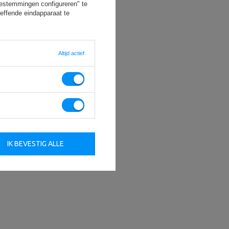
oestemmingen configureren" te
-15%
effende eindapparaat te
Altijd actief
 + curlstang
 30 mm -
IK BEVESTIG ALLE
30