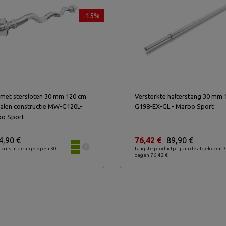
-15%
 met stersloten 30 mm 120 cm
Versterkte halterstang 30 mm
talen constructie MW-G120L-
G198-EX-GL - Marbo Sport
bo Sport
4,90 €
76,42 €
89,90 €
prijs in de afgelopen 30
Laagste productprijs in de afgelopen 
dagen 76,42 €