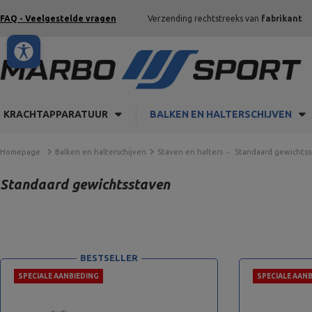
FAQ - Veelgestelde vragen
Verzending rechtstreeks van
fabrikant
KRACHTAPPARATUUR
BALKEN EN HALTERSCHIJVEN
Homepage
Balken en halterschijven
Staven en halters
Standaard gewichts
Standaard gewichtsstaven
BESTSELLER
SPECIALE AANBIEDING
SPECIALE AANB