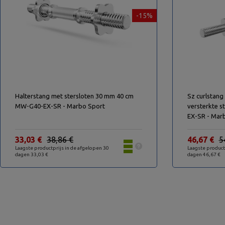
-15%
Halterstang met stersloten 30 mm 40 cm
Sz curlstang
MW-G40-EX-SR - Marbo Sport
versterkte s
EX-SR - Mar
33,03 €
38,86 €
46,67 €
5
Laagste productprijs in de afgelopen 30
Laagste product
dagen 33,03 €
dagen 46,67 €