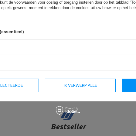
kunt de voorwaarden voor opslag of toegang instellen door op het tabblad "T
-15%
 op elk gewenst moment intrekken door de cookies uit uw browser op het betr
(essentieel)
alterstang 180 cm + Sz-
Set MWG4 | Halterstang 167 cm
0 cm + 2x Halterstang 40 cm
120 cm + 2x halterstang 40 cm
bo Sport
Marbo Sport
169,90 €
135,92 €
159,90 €
SELECTEERDE
IK VERWERP ALLE
prijs in de afgelopen 30
Laagste productprijs in de afgelopen 
dagen 135,92 €
Bestseller