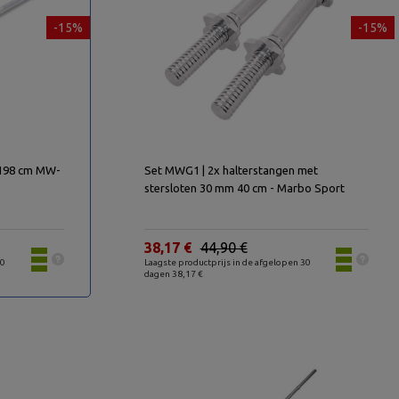
-15%
-15%
 198 cm MW-
Set MWG1 | 2x halterstangen met
stersloten 30 mm 40 cm - Marbo Sport
38,17 €
44,90 €
30
Laagste productprijs in de afgelopen 30
dagen 38,17 €