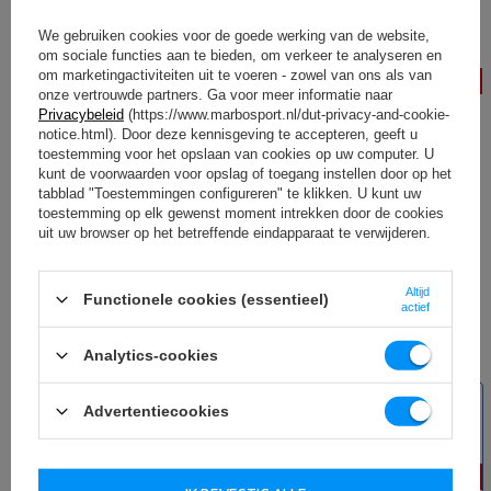
We gebruiken cookies voor de goede werking van de website,
om sociale functies aan te bieden, om verkeer te analyseren en
om marketingactiviteiten uit te voeren - zowel van ons als van
-12%
-15%
onze vertrouwde partners. Ga voor meer informatie naar
Privacybeleid
(https://www.marbosport.nl/dut-privacy-and-cookie-
notice.html). Door deze kennisgeving te accepteren, geeft u
toestemming voor het opslaan van cookies op uw computer. U
kunt de voorwaarden voor opslag of toegang instellen door op het
tabblad "Toestemmingen configureren" te klikken. U kunt uw
toestemming op elk gewenst moment intrekken door de cookies
Dijblokkering voor Semi-Pro
Adapter voor
uit uw browser op het betreffende eindapparaat te verwijderen.
Benches MS-A003 - Marbo Sport
gewichtplaathouders 25 mm / 31
mm MA-A001-Marbo Sport
Altijd
Functionele cookies (essentieel)
26,30 €
29,89 €
16,99 €
19,99 €
actief
Laagste productprijs in de
Laagste productprijs in de
afgelopen 30 dagen 26,60 €
afgelopen 30 dagen 16,99 €
Analytics-cookies
NIEUW
Advertentiecookies
SPECIALE AANBIEDING
-15%
-20%