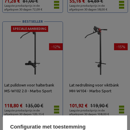
71,28 €
81,00 €
55,16 €
64,89 €
Laagste productprijs in de
Laagste productprijs in de
afgelopen 30 dagen 72,09 €
afgelopen 30 dagen 58,00 €
BESTSELLER
SPECIALE AANBIEDING
-12%
-15%
Lat pulldown voor halterbank
Lat nedrullning voor viktbänk
MS-W102 2.0 - Marbo Sport
MH-W104 - Marbo Sport
118,80 €
135,00 €
101,92 €
119,90 €
Laagste productprijs in de
Laagste productprijs in de
afgelopen 30 dagen 120,15 €
afgelopen 30 dagen 108,00 €
Configuratie met toestemming