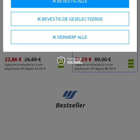
IK BEVESTIG ALLE
IK BEVESTIG DE GESELECTEERDE
IK VERWERP ALLE
Beenverlenging voor halterbank
Hoes voor Olimpic gewichten
MH-A003 - Marbo Sport
UX-A001 - UpForm
22,86 €
26,89 €
71,20 €
89,00 €
Laagste productprijs in de
Laagste productprijs in de
afgelopen 30 dagen 24,00 €
afgelopen 30 dagen 89,00 €
Bestseller