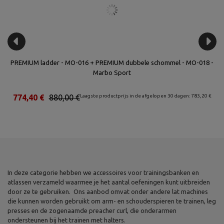
bo
PREMIUM ladder - MO-016 + PREMIUM dubbele schommel - MO-018 -
Du
Marbo Sport
€
774,40 €
880,00 €
Laagste productprijs in de afgelopen 30 dagen: 783,20 €
In deze categorie hebben we accessoires voor trainingsbanken en
atlassen verzameld waarmee je het aantal oefeningen kunt uitbreiden
door ze te gebruiken. Ons aanbod omvat onder andere lat machines
die kunnen worden gebruikt om arm- en schouderspieren te trainen, leg
presses en de zogenaamde preacher curl, die onderarmen
ondersteunen bij het trainen met halters.