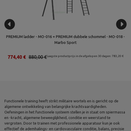
bo
PREMIUM ladder - MO-016 + PREMIUM dubbele schommel - MO-018 -
Du
Marbo Sport
€
774,40 €
880,00 €
Laagste productprijs in de afgelopen 30 dagen: 783,20 €
Functionele training heeft strikt militaire wortels en is gericht op de
algemene ontwikkeling van belangrijke krachtvaardigheden.
Oefeningen in het functionele systeem stellen je in staat om spiermassa
en -kracht, algemene beweeglijkheid, conditie en weerstand te
vergroten. Door te trainen met professionele apparatuur kun je ook
effectief de ademhalings- en cardiovasculaire conditie, balans, precisie