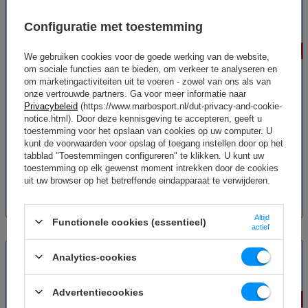
SPECIALE AANBIEDING
SPECIALE AANBIEDING
Configuratie met toestemming
-15%
-15%
We gebruiken cookies voor de goede werking van de website,
om sociale functies aan te bieden, om verkeer te analyseren en
om marketingactiviteiten uit te voeren - zowel van ons als van
onze vertrouwde partners. Ga voor meer informatie naar
Privacybeleid
(https://www.marbosport.nl/dut-privacy-and-cookie-
notice.html). Door deze kennisgeving te accepteren, geeft u
toestemming voor het opslaan van cookies op uw computer. U
Wall Ball 10 kg – UpForm
Wall Bal 15 kg – UpForm
kunt de voorwaarden voor opslag of toegang instellen door op het
tabblad "Toestemmingen configureren" te klikken. U kunt uw
toestemming op elk gewenst moment intrekken door de cookies
uit uw browser op het betreffende eindapparaat te verwijderen.
62,21 €
73,19 €
69,11 €
81,31 €
Laagste productprijs in de
Laagste productprijs in de
afgelopen 30 dagen 66,00 €
afgelopen 30 dagen 73,00 €
Altijd
Functionele cookies (essentieel)
actief
NIEUW
NIEUW
Analytics-cookies
SPECIALE AANBIEDING
SPECIALE AANBIEDING
Advertentiecookies
-15%
-15%