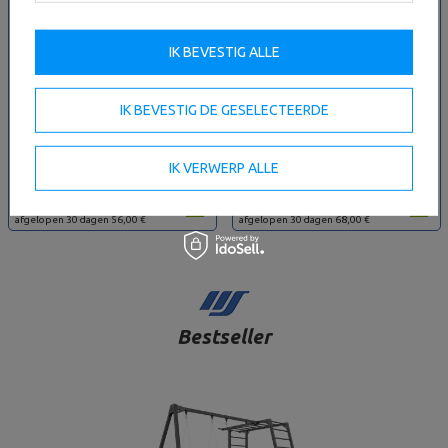
IK BEVESTIG ALLE
IK BEVESTIG DE GESELECTEERDE
Wall Ball 4 kg – UpForm
Wall Ball 12 kg – UpForm
IK VERWERP ALLE
53,01 €
62,36 €
64,51 €
75,89 €
Laagste productprijs in de
Laagste productprijs in de
afgelopen 30 dagen 56,00 €
afgelopen 30 dagen 68,00 €
Bestseller