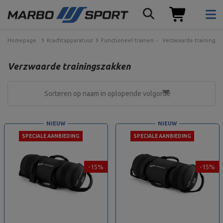
Homepage
Krachtapparatuur
Functioneel trainen
Verzwaarde trainingsz
Verzwaarde trainingszakken
Sorteren op naam in oplopende volgorde
NIEUW
NIEUW
SPECIALE AANBIEDING
SPECIALE AANBIEDING
-15%
-15%