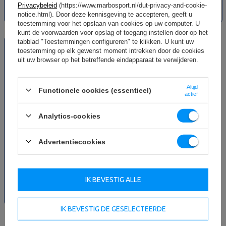
59,91 €
70,48 €
64,51 €
75,89 €
Privacybeleid
(https://www.marbosport.nl/dut-privacy-and-cookie-
Laagste productprijs in de
Laagste productprijs in de
notice.html). Door deze kennisgeving te accepteren, geeft u
afgelopen 30 dagen 63,00 €
afgelopen 30 dagen 68,00 €
toestemming voor het opslaan van cookies op uw computer. U
kunt de voorwaarden voor opslag of toegang instellen door op het
NIEUW
tabblad "Toestemmingen configureren" te klikken. U kunt uw
toestemming op elk gewenst moment intrekken door de cookies
SPECIALE AANBIEDING
uit uw browser op het betreffende eindapparaat te verwijderen.
-15%
Altijd
Functionele cookies (essentieel)
actief
Analytics-cookies
Advertentiecookies
Power Bag trainingszak -
UpForm 5 kg
IK BEVESTIG ALLE
55,30 €
65,06 €
Laagste productprijs in de
afgelopen 30 dagen 59,00 €
IK BEVESTIG DE GESELECTEERDE