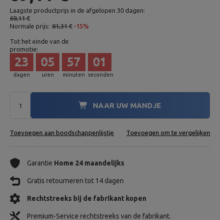
Laagste productprijs in de afgelopen 30 dagen:
69,11 €
Normale prijs:
81,31 €
-15%
Tot het einde van de
promotie:
23
05
57
00
dagen
uren
minuten
seconden
NAAR UW MANDJE
Toevoegen aan boodschappenlijstje
Toevoegen om te vergelijken
Garantie
Home 24 maandelijks
Gratis retourneren tot 14 dagen
Rechtstreeks bij de fabrikant kopen
Premium-Service rechtstreeks van de fabrikant.