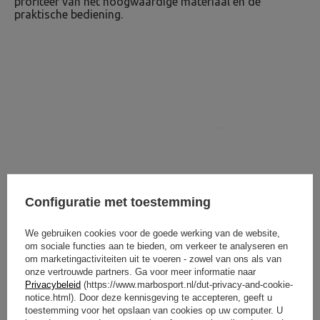
profiteer van het hoogwaardige materiaal en de
praktische bediening.
Configuratie met toestemming
We gebruiken cookies voor de goede werking van de website,
om sociale functies aan te bieden, om verkeer te analyseren en
om marketingactiviteiten uit te voeren - zowel van ons als van
onze vertrouwde partners. Ga voor meer informatie naar
Privacybeleid
(https://www.marbosport.nl/dut-privacy-and-cookie-
notice.html). Door deze kennisgeving te accepteren, geeft u
toestemming voor het opslaan van cookies op uw computer. U