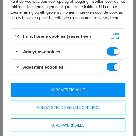
kunt de voorwaarden voor opslag of toegang instellen door op het
tabblad "Toestemmingen configureren" te klikken. U kunt uw
OM TE DOWNLOADEN
toestemming op elk gewenst moment intrekken door de cookies
uit uw browser op het betreffende eindapparaat te verwijderen.
BELANGRIJKE VEILIGHEIDSINFORMATIE
Altijd
Functionele cookies (essentieel)
actief
Analytics-cookies
Technische specificaties
Advertentiecookies
IK BEVESTIG ALLE
lengte
180 cm
breed
90 cm
IK BEVESTIG DE GESELECTEERDE
dikte
5 cm
IK VERWERP ALLE
Mate van hardheid
groot