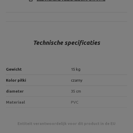
Technische specificaties
Gewicht
15 kg
Kolor piłki
czarny
diameter
35 cm
Materiaal
PVC
Entiteit verantwoordelijk voor dit product in de EU