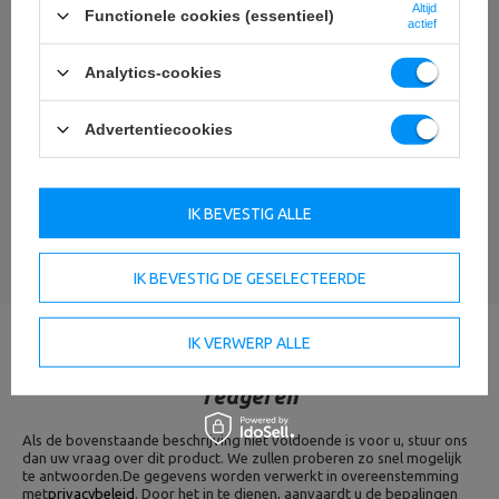
Altijd
Functionele cookies (essentieel)
actief
Analytics-cookies
Uw naam
Advertentiecookies
Uw e-mail
IK BEVESTIG ALLE
EEN MENING STUREN
IK BEVESTIG DE GESELECTEERDE
IK VERWERP ALLE
Heb je vragen? We zullen binnen 24 uur
reageren
Als de bovenstaande beschrijving niet voldoende is voor u, stuur ons
dan uw vraag over dit product. We zullen proberen zo snel mogelijk
te antwoorden.
De gegevens worden verwerkt in overeenstemming
met
privacybeleid
. Door het in te dienen, aanvaardt u de bepalingen