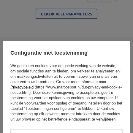
Adres:
Boczna 41
Postcode:
27-200
Stad:
Starachowice
BEKIJK ALLE PARAMETERS
Land:
Poland
MARBO Ulikowski
Je e-mailadres:
Fabrikant
Spółka Komandytowa
serwis@marbosport.eu
Verantwoordelijke
MARBO Ulikowski
Adres:
BOCZNA 41
entiteit
Spółka Komandytowa
Postcode:
27-200
Stad:
Starachowice
Land:
Poland
Je e-mailadres:
Schrijf uw mening
Configuratie met toestemming
serwis@marbosport.eu
Uw beoordeling:
We gebruiken cookies voor de goede werking van de website,
5/5
om sociale functies aan te bieden, om verkeer te analyseren en
om marketingactiviteiten uit te voeren - zowel van ons als van
onze vertrouwde partners. Ga voor meer informatie naar
Privacybeleid
(https://www.marbosport.nl/dut-privacy-and-cookie-
Inhoud van uw mening
notice.html). Door deze kennisgeving te accepteren, geeft u
toestemming voor het opslaan van cookies op uw computer. U
kunt de voorwaarden voor opslag of toegang instellen door op het
tabblad "Toestemmingen configureren" te klikken. U kunt uw
toestemming op elk gewenst moment intrekken door de cookies
uit uw browser op het betreffende eindapparaat te verwijderen.
Voeg uw eigen productafbeelding toe: