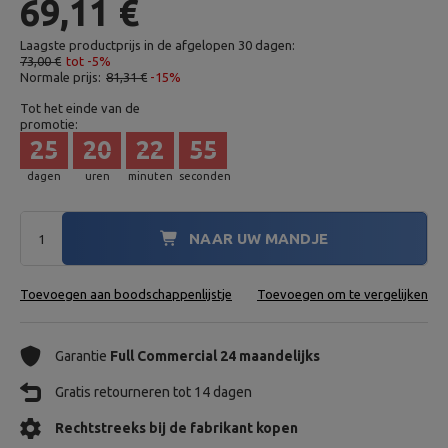
69,11 €
Laagste productprijs in de afgelopen 30 dagen:
73,00 €
tot -5%
Normale prijs:
81,31 €
-15%
Tot het einde van de
promotie:
25
20
22
54
dagen
uren
minuten
seconden
NAAR UW MANDJE
Toevoegen aan boodschappenlijstje
Toevoegen om te vergelijken
Garantie
Full Commercial 24 maandelijks
Gratis retourneren tot 14 dagen
Rechtstreeks bij de fabrikant kopen