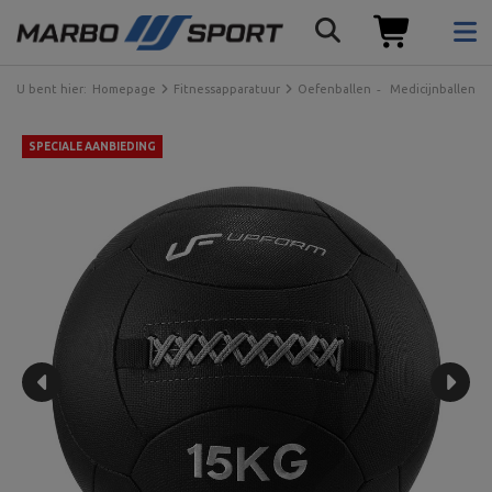
U bent hier:
Homepage
Fitnessapparatuur
Oefenballen
Medicijnballen
SPECIALE AANBIEDING