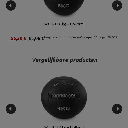
Wall Ball 6 kg – UpForm
55,30 €
65,06 €
Laagste productprijs in de afgelopen 30 dagen: 59,00 €
53,
Vergelijkbare producten
Wall Ball 4 kg – UpForm