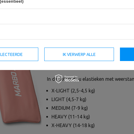
(essentieel)
Een set van 5 weerstandsbanden van Mar
rubber is een accessoire dat variatie toe
sportschool. Dankzij de verschillende we
de oefeningen aanpassen aan uw behoef
SELECTEERDE
IK VERWERP ALLE
Dankzij de verschillende weerstandsnive
aanpassen aan uw behoeften.
In de set vindt u elastieken met weersta
X-LIGHT (2,5-4,5 kg)
LIGHT (4,5-7 kg)
MEDIUM (7-9 kg)
HEAVY (11-14 kg)
X-HEAVY (14-18 kg)