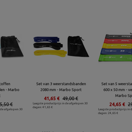
stoffen
Set van 3 weerstandsbanden
Set van 5 weers
en - Marbo
2080 mm - Marbo Sport
600 x 50 mm - ve
t
Marbo Sp
41,65 €
49,00 €
5,50 €
Laagste productprijs in de afgelopen 30
24,65 €
2
dagen: 41,65 €
 de afgelopen 30
Laagste productprijs in 
dagen: 24,65 €