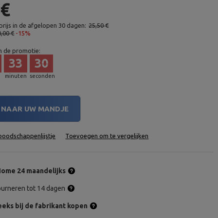
 €
rijs in de afgelopen 30 dagen:
25,50 €
0,00 €
-15%
n de promotie:
33
29
minuten
seconden
NAAR UW MANDJE
oodschappenlijstje
Toevoegen om te vergelijken
ome 24 maandelijks
tourneren tot 14 dagen
eks bij de fabrikant kopen