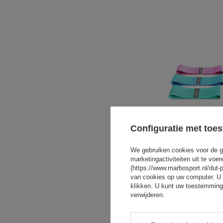
Configuratie met toe
Set van 3 
We gebruiken cookies voor de g
weerstandsband
marketingactiviteiten uit te vo
Spor
(https://www.marbosport.nl/dut-
van cookies op uw computer. U 
30,18 €
3
klikken. U kunt uw toestemming
verwijderen.