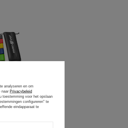
tandsbanden
 te analyseren en om
elkleurig -
e naar
Privacybeleid
ort
t u toestemming voor het opslaan
oestemmingen configureren" te
9,00 €
effende eindapparaat te