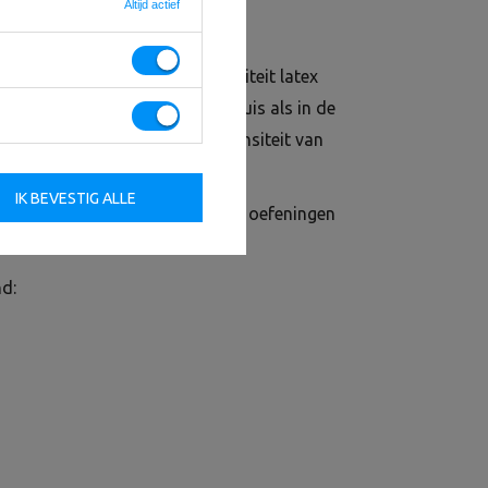
Altijd actief
bo Sport van de hoogste kwaliteit latex
voegt aan uw training, zowel thuis als in de
erstandsniveaus kunt u de intensiteit van
ten.
IK BEVESTIG ALLE
aus kunt u de intensiteit van de oefeningen
nd: