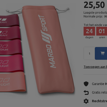
25,50
Laagste productp
Normale prijs:
3
Tot het einde va
24
01
dagen
uren
Toevoegen aan b
Garantie
H
Gratis re
Rechtstre