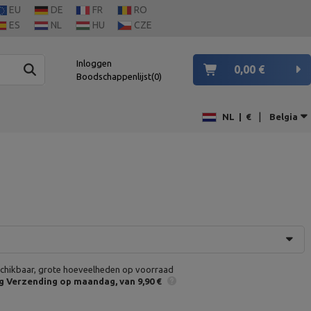
EU
DE
FR
RO
ES
NL
HU
CZE
Inloggen
0,00 €
Boodschappenlijst
0
|
NL
|
€
Belgia
chikbaar, grote hoeveelheden op voorraad
g
Verzending op maandag
van 9,90 €