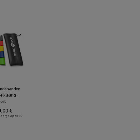
tandsbanden
elkleurig -
ort
9,00 €
de afgelopen 30