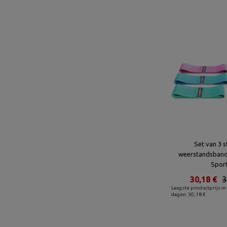
Set van 3 
weerstandsband
Spor
30,18 €
3
Laagste productprijs in
dagen: 30,18 €