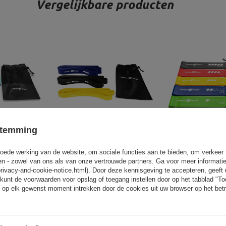
Vergelijkbare producten
stemming
stoffen
Set van 3 weerstandsbanden
Set van 5 weers
oede werking van de website, om sociale functies aan te bieden, om verkeer
en - Marbo
2080 mm - Marbo Sport
600 x 50 mm - ve
eren - zowel van ons als van onze vertrouwde partners. Ga voor meer informati
t
Marbo Sp
privacy-and-cookie-notice.html). Door deze kennisgeving te accepteren, geef
kunt de voorwaarden voor opslag of toegang instellen door op het tabblad "T
5,50 €
41,65 €
49,00 €
24,65 €
2
 op elk gewenst moment intrekken door de cookies uit uw browser op het betr