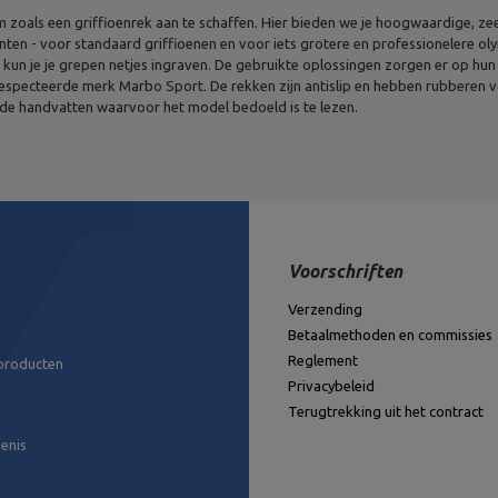
 zoals een griffioenrek aan te schaffen. Hier bieden we je hoogwaardige, zee
ten - voor standaard griffioenen en voor iets grotere en professionelere olym
un je je grepen netjes ingraven. De gebruikte oplossingen zorgen er op hun 
erespecteerde merk Marbo Sport. De rekken zijn antislip en hebben rubberen 
de handvatten waarvoor het model bedoeld is te lezen.
Voorschriften
Verzending
Betaalmethoden en commissies
Reglement
 producten
Privacybeleid
Terugtrekking uit het contract
enis