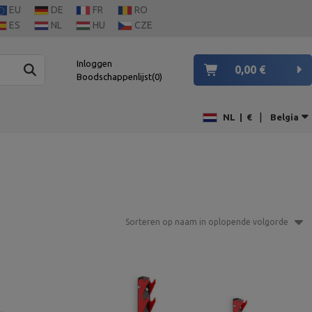
EU
DE
FR
RO
ES
NL
HU
CZE
Inloggen
0,00 €
Boodschappenlijst
0
|
NL
|
€
Belgia
Sorteren op naam in oplopende volgorde