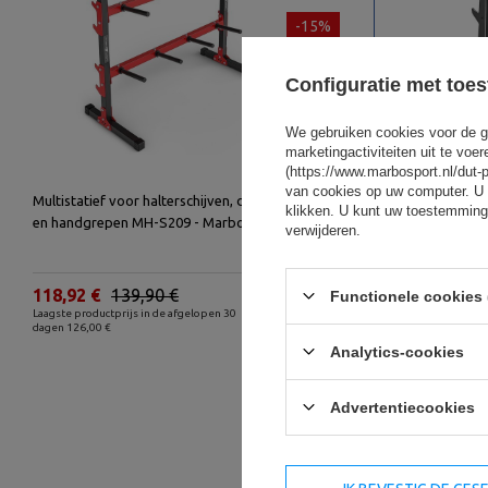
-15%
Configuratie met toe
We gebruiken cookies voor de g
marketingactiviteiten uit te vo
(https://www.marbosport.nl/dut-
van cookies op uw computer. U 
Multistatief voor halterschijven, dumbbells
Halterrek U
klikken. U kunt uw toestemming
en handgrepen MH-S209 - Marbo Sport
verwijderen.
118,92 €
139,90 €
639,20 €
Functionele cookies 
Laagste productprijs in de afgelopen 30
Laagste product
dagen 126,00 €
dagen 774,00 €
Analytics-cookies
Advertentiecookies