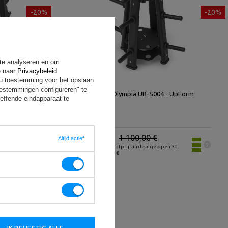
-20%
-20%
 te analyseren en om
e naar
Privacybeleid
t u toestemming voor het opslaan
oestemmingen configureren" te
Halterrek Olympia UR-S004 - UpForm
effende eindapparaat te
880,00 €
1 100,00 €
Altijd actief
30
Laagste productprijs in de afgelopen 30
dagen 952,00 €