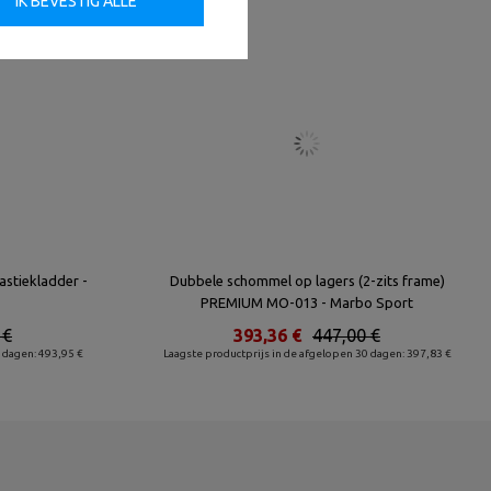
IK BEVESTIG ALLE
stiekladder -
Dubbele schommel op lagers (2-zits frame)
PREMIUM MO-013 - Marbo Sport
 €
393,36 €
447,00 €
 dagen: 493,95 €
Laagste productprijs in de afgelopen 30 dagen: 397,83 €