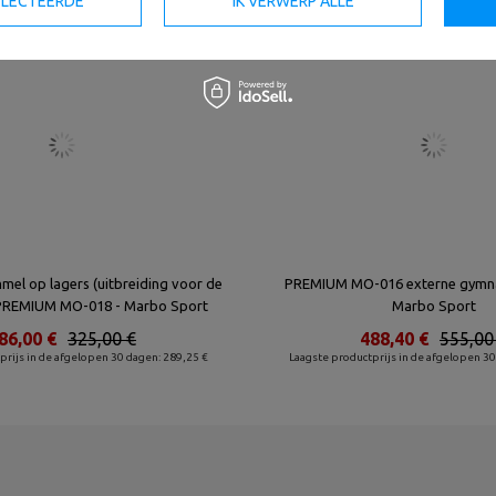
SELECTEERDE
IK VERWERP ALLE
el op lagers (uitbreiding voor de
PREMIUM MO-016 externe gymna
 PREMIUM MO-018 - Marbo Sport
Marbo Sport
86,00 €
325,00 €
488,40 €
555,00
prijs in de afgelopen 30 dagen: 289,25 €
Laagste productprijs in de afgelopen 30