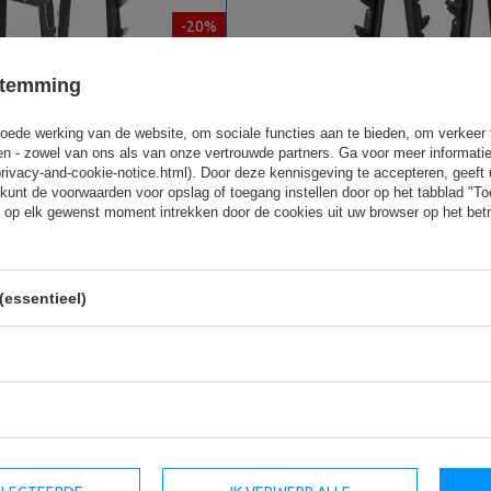
-20%
stemming
oede werking van de website, om sociale functies aan te bieden, om verkeer
eren - zowel van ons als van onze vertrouwde partners. Ga voor meer informati
privacy-and-cookie-notice.html). Door deze kennisgeving te accepteren, geef
kunt de voorwaarden voor opslag of toegang instellen door op het tabblad "T
X-S213 - UpForm
Halterrek UR-S001 - UpForm
 op elk gewenst moment intrekken door de cookies uit uw browser op het betr
799,00 €
872,00 €
1 090,00 €
(essentieel)
prijs in de afgelopen 30
Laagste productprijs in de afgelopen 
dagen 1 090,00 €
Bestseller