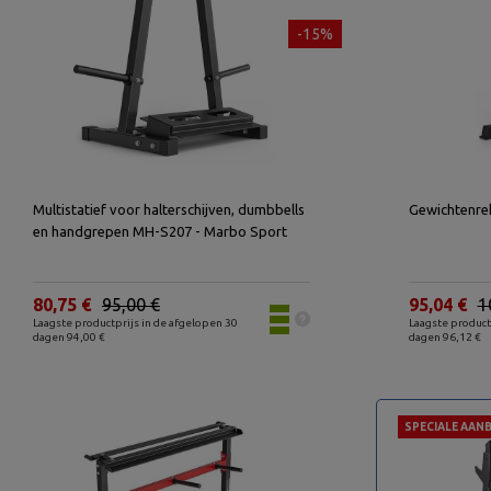
-15%
Multistatief voor halterschijven, dumbbells
en handgrepen MH-S207 - Marbo Sport
80,75 €
95,00 €
95,04 €
1
Laagste productprijs in de afgelopen 30
Laagste product
dagen 94,00 €
dagen 96,12 €
SPECIALE AANB