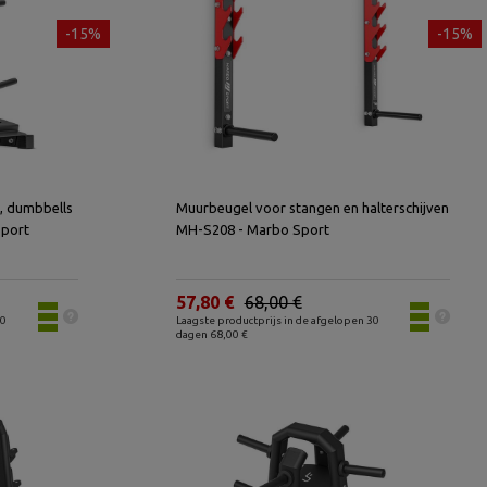
-15%
-15%
n, dumbbells
Muurbeugel voor stangen en halterschijven
Sport
MH-S208 - Marbo Sport
57,80 €
68,00 €
30
Laagste productprijs in de afgelopen 30
dagen 68,00 €