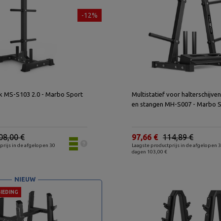
-12%
Gewichtenrek MS-S103 2.0 - Marbo Sport
Multistatief voor halterschijve
en stangen MH-S007 - Marbo 
08,00 €
97,66 €
114,89 €
prijs in de afgelopen 30
Laagste productprijs in de afgelopen 
dagen 103,00 €
NIEUW
IEDING