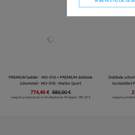
IK BEVESTIG DE GE
PREMIUM ladder - MO-016 + PREMIUM dubbele
Dubbele schomm
schommel - MO-018 - Marbo Sport
turnladder)
774,40 €
880,00 €
2
Laagste productprijs in de afgelopen 30 dagen: 783,20 €
Laagste product