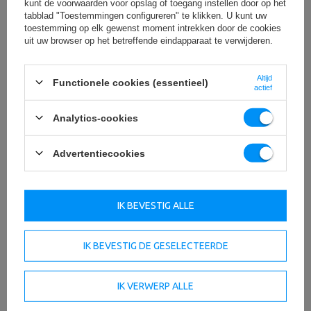
kunt de voorwaarden voor opslag of toegang instellen door op het
tabblad "Toestemmingen configureren" te klikken. U kunt uw
OM TE DOWNLOADEN
toestemming op elk gewenst moment intrekken door de cookies
uit uw browser op het betreffende eindapparaat te verwijderen.
BELANGRIJKE VEILIGHEIDSINFORMATIE
Altijd
Functionele cookies (essentieel)
actief
Analytics-cookies
Technische specificaties
Advertentiecookies
IK BEVESTIG ALLE
lengte
180 cm
breed
60,5 cm
IK BEVESTIG DE GESELECTEERDE
dikte
5 cm
IK VERWERP ALLE
Mate van hardheid
groot