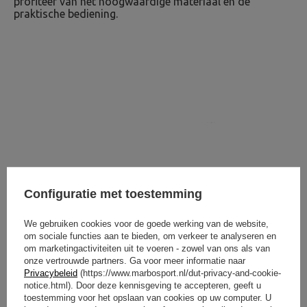
profiteer van het hoogwaardige materiaal en de
praktische bediening.
Configuratie met toestemming
We gebruiken cookies voor de goede werking van de website,
om sociale functies aan te bieden, om verkeer te analyseren en
om marketingactiviteiten uit te voeren - zowel van ons als van
onze vertrouwde partners. Ga voor meer informatie naar
Privacybeleid
(https://www.marbosport.nl/dut-privacy-and-cookie-
notice.html). Door deze kennisgeving te accepteren, geeft u
toestemming voor het opslaan van cookies op uw computer. U