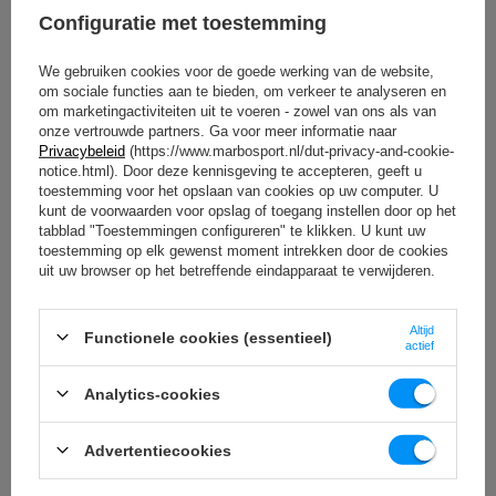
millimeter. We hebben universele gymnastiekmatten of matten die
Configuratie met toestemming
speciaal zijn ontworpen voor yoga. En voor veeleisende klanten hebben
we zelfs een variant met een comfortabele hoofdsteun. Alle producten
zijn niet alleen handig tijdens het trainen - ze kunnen ook snel worden
We gebruiken cookies voor de goede werking van de website,
opgerold (of opgevouwen - afhankelijk van het model) en handig
om sociale functies aan te bieden, om verkeer te analyseren en
worden opgeborgen of vervoerd naar een andere plek.
om marketingactiviteiten uit te voeren - zowel van ons als van
onze vertrouwde partners. Ga voor meer informatie naar
Tijdens de training moeten we de juiste en professionele
Privacybeleid
(https://www.marbosport.nl/dut-privacy-and-cookie-
uitrusting gebruiken. Dit biedt ons comfort en vooral veiligheid
notice.html). Door deze kennisgeving te accepteren, geeft u
tijdens de training. Of we nu fitness, yoga of stretchoefeningen
toestemming voor het opslaan van cookies op uw computer. U
doen, we moeten altijd een oefenmat hebben. Ons aanbod
kunt de voorwaarden voor opslag of toegang instellen door op het
omvat matten van verschillende diktes en toepassingen, we
tabblad "Toestemmingen configureren" te klikken. U kunt uw
toestemming op elk gewenst moment intrekken door de cookies
garanderen dat iedereen iets van zijn gading zal vinden!
uit uw browser op het betreffende eindapparaat te verwijderen.
Trainingsmatten - voor training thuis, in de
club, in de sportschool
Altijd
Functionele cookies (essentieel)
actief
Thuis is je eigen mat noodzakelijk voor een goede training. Het is een
uitrusting voor zowel amateurs als professionals.
De populairste
Analytics-cookies
oefeningen, zoals plankoefeningen en stretchen na de training,
vereisen het gebruik van een fitnessmat
. De fitnessmat komt ook
Advertentiecookies
van pas buitenshuis, hoewel sportscholen vaak toestellen op voorraad
hebben.