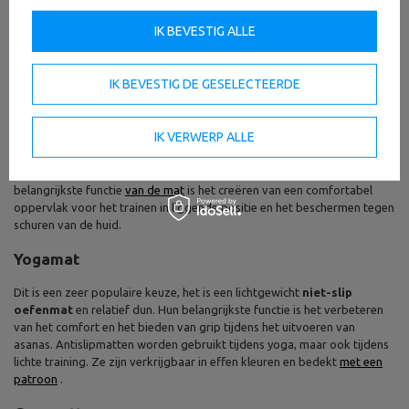
Soorten oefenmatten
IK BEVESTIG ALLE
Het aantal producten op de markt kan ons hoofd zeker in de war
brengen. Voordat we iets kopen, is het de moeite waard om te
IK BEVESTIG DE GESELECTEERDE
bedenken hoe we de oefenmat gaan gebruiken.
Trainingsmatten (fitness, club)
IK VERWERP ALLE
Dit type is het meest universeel, ze zijn ontworpen voor elk type
training, daarom moeten ze een grote grip en slijtvastheid hebben. De
belangrijkste functie
van de mat
is het creëren van een comfortabel
oppervlak voor het trainen in liggende positie en het beschermen tegen
schuren van de huid.
Yogamat
Dit is een zeer populaire keuze, het is een lichtgewicht
niet-slip
oefenmat
en relatief dun. Hun belangrijkste functie is het verbeteren
van het comfort en het bieden van grip tijdens het uitvoeren van
asanas. Antislipmatten worden gebruikt tijdens yoga, maar ook tijdens
lichte training. Ze zijn verkrijgbaar in effen kleuren en bedekt
met een
patroon
.