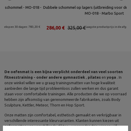
8 -
Dubbele schommel op lagers (uitbreiding voor de turnladder) PREMIUM
MO-018 - Marbo Sport
20 €
286,00 €
325,00 €
Laagste productprijs in de afgelopen 30 dagen: 289,25 €
De oefenmat is een bijna verplicht onderdeel van veel soorten
fitnesstraining - onder andere gymnastiek
,
pilates
en
yoga
. In
onze winkel willen we u graag trainingsmatten van hoge kwaliteit
aanbieden die lange tijd probleemloos zullen werken en dus garant
staan voor comfortabele trainingen. Alle producten die we op voorraad
hebben zijn afkomstig van gerenommeerde fabrikanten, zoals Body
Sculpture, Kettler, Meteor, Thorn en Hop Sport.
Onze matten zijn comfortabel, esthetisch gemaakt en verkrijgbaar in
verschillende interessante kleurvarianten. Klanten kunnen kiezen uit
oefenmatten van verschillende diktes - waaronder drie, vier en vijf