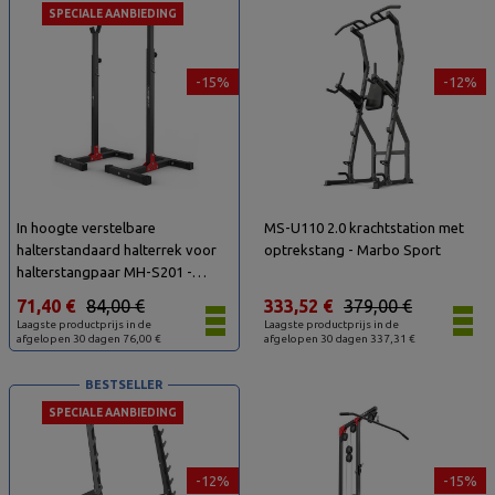
SPECIALE AANBIEDING
-15%
-12%
In hoogte verstelbare
MS-U110 2.0 krachtstation met
halterstandaard halterrek voor
optrekstang - Marbo Sport
halterstangpaar MH-S201 -
Marbo Sport
71,40 €
84,00 €
333,52 €
379,00 €
Laagste productprijs in de
Laagste productprijs in de
afgelopen 30 dagen 76,00 €
afgelopen 30 dagen 337,31 €
BESTSELLER
SPECIALE AANBIEDING
-12%
-15%