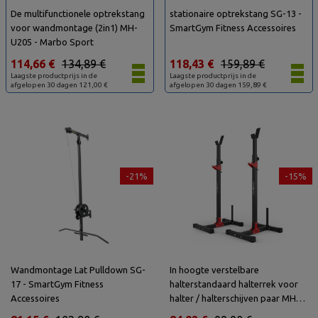
De multifunctionele optrekstang
stationaire optrekstang SG-13 -
voor wandmontage (2in1) MH-
SmartGym Fitness Accessoires
U205 - Marbo Sport
114,66 €
134,89 €
118,43 €
159,89 €
Laagste productprijs in de
Laagste productprijs in de
afgelopen 30 dagen 121,00 €
afgelopen 30 dagen 159,89 €
-21%
-15%
Wandmontage Lat Pulldown SG-
In hoogte verstelbare
17 - SmartGym Fitness
halterstandaard halterrek voor
Accessoires
halter / halterschijven paar MH-
S202 - Marbo Sport