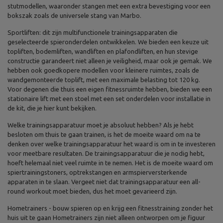
stutmodellen, waaronder stangen met een extra bevestiging voor een
bokszak zoals de universele stang van Marbo.
Sportliften: dit zijn multifunctionele trainingsapparaten die
geselecteerde spieronderdelen ontwikkelen. We bieden een keuze uit
topliften, bodemliften, wandliften en plafondliften, en hun stevige
constructie garandeert niet alleen je veiligheid, maar ook je gemak. We
hebben ook goedkopere modellen voor kleinere ruimtes, zoals de
wandgemonteerde toplift, met een maximale belasting tot 120 kg.
Voor degenen die thuis een eigen fitnessruimte hebben, bieden we een
stationaire lift met een stoel met een set onderdelen voor installatie in
de kit, die je hier kunt bekijken.
Welke trainingsapparatuur moet je absoluut hebben? Als je hebt
besloten om thuis te gaan trainen, is het de moeite waard om na te
denken over welke trainingsapparatuur het waard is om in te investeren
voor meetbare resultaten. De trainingsapparatuur die je nodig hebt,
hoeft helemaal niet veel ruimte in te nemen. Het is de moeite waard om
spiertrainingstoners, optrekstangen en armspierversterkende
apparaten in te slaan. Vergeet niet dat trainingsapparatuur een all-
round workout moet bieden, dus het moet gevarieerd zijn.
Hometrainers - bouw spieren op en krijg een fitnesstraining zonder het
huis uit te gaan Hometrainers zijn niet alleen ontworpen om je figuur