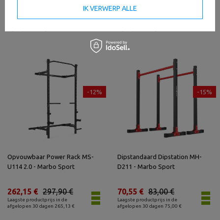
IK VERWERP ALLE
66,77 €
74,89 €
226,16 €
257,00 €
Laagste productprijs in de
Laagste productprijs in de
afgelopen 30 dagen 74,89 €
afgelopen 30 dagen 228,73 €
-12%
-15%
Opvouwbaar Power Rack MS-
Dipstandaard Dipstation MH-
U114 2.0 - Marbo Sport
D211 - Marbo Sport
262,15 €
297,90 €
70,55 €
83,00 €
Laagste productprijs in de
Laagste productprijs in de
afgelopen 30 dagen 265,13 €
afgelopen 30 dagen 75,00 €