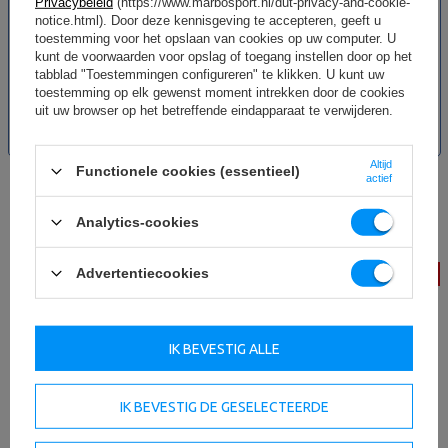
Privacybeleid
(https://www.marbosport.nl/dut-privacy-and-cookie-
notice.html). Door deze kennisgeving te accepteren, geeft u
toestemming voor het opslaan van cookies op uw computer. U
Muurlat Pulldown met Dubbele
Trainingsstation met vrije
kunt de voorwaarden voor opslag of toegang instellen door op het
Geleiders MS-W103 2.0 – Marbo
gewichten voor boven- en
tabblad "Toestemmingen configureren" te klikken. U kunt uw
Sport
onderlichaam MS-W106 2.0 -
toestemming op elk gewenst moment intrekken door de cookies
Marbo Sport
uit uw browser op het betreffende eindapparaat te verwijderen.
178,64 €
203,00 €
755,92 €
859,00 €
Laagste productprijs in de
Laagste productprijs in de
afgelopen 30 dagen 180,67 €
afgelopen 30 dagen 764,51 €
Altijd
Functionele cookies (essentieel)
actief
Analytics-cookies
Advertentiecookies
-11%
-12%
IK BEVESTIG ALLE
IK BEVESTIG DE GESELECTEERDE
Dipstandaard Dipstation SG-14 -
Multilevel statieven (2 stuks) MS-
SmartGym Fitness Accessoires
S105 2.0 - Marbo Sport