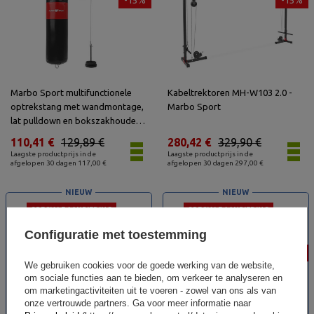
-15%
-15%
Marbo Sport multifunctionele
Kabeltrektoren MH-W103 2.0 -
optrekstang met wandmontage,
Marbo Sport
lat pulldown en bokszakhouder
(3in1) MH-D204 - Marbo Sport
110,41 €
129,89 €
280,42 €
329,90 €
Laagste productprijs in de
Laagste productprijs in de
afgelopen 30 dagen 117,00 €
afgelopen 30 dagen 297,00 €
NIEUW
NIEUW
SPECIALE AANBIEDING
SPECIALE AANBIEDING
Configuratie met toestemming
-12%
-12%
We gebruiken cookies voor de goede werking van de website,
om sociale functies aan te bieden, om verkeer te analyseren en
om marketingactiviteiten uit te voeren - zowel van ons als van
onze vertrouwde partners. Ga voor meer informatie naar