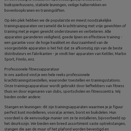
buikspierkussens, stabiele leuningen, veilige halterrekken en
bovenloopkranen en trainingsliften.
Op één plek hebben we de populairste en meest noodzakelijke
trainingsapparaten verzameld die krachttraining met vrije gewichten of
training met je eigen gewicht ondersteunen en verbeteren. Alle
apparaten garanderen veiligheid, goede lijnen en effectieve training -
een garantie voor de hoge kwaliteit en duurzaamheid van de
voorgestelde apparaten is het feit dat ze afkomstig zijn van de beste
distributeurs en fabrikanten - je vindt hier apparaten van Kettler, Marbo
Sport, Finnlo, enz.
Professionele fitnessapparatuur
In ons aanbod vind je een hele reeks professionele
krachttrainingstoestellen, waaronder toestellen en trainingsstations.
Onze trainingsapparatuur wordt gebruikt door liefhebbers van fitness
thuis en door eigenaren van clubs, sportscholen en fitnesscentra. Wij
bieden onder andere:
Stangen en leuningen: dit zijn trainingsapparaten waarmee je je figuur
perfect kunt modelleren, vooral je armen, borst en buikdelen. Hun
voordeel is de eenvoudige manier om ze te installeren, bijvoorbeeld op
het deurkozijn. We bieden een breed assortiment vaste optrekstangen,
stangen die aan de muur of het plafond worden bevestigd en