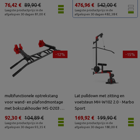
76,42 €
89,90 €
476,96 €
542,00 €
Laagste productprijs in de
Laagste productprijs in de
afgelopen 30 dagen 81,00 €
afgelopen 30 dagen 482,38 €
-12%
-15%
multifunctionele optrekstang
Lat pulldown met zitting en
voor wand- en plafondmontage
voetsteun MH-W102 2.0 - Marbo
met bokszakhouder MS-D203 -
Sport
Marbo Sport
92,30 €
104,89 €
169,92 €
199,90 €
Laagste productprijs in de
Laagste productprijs in de
afgelopen 30 dagen 93,35 €
afgelopen 30 dagen 180,00 €