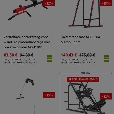
-12%
-15%
verstelbare optrekstang voor
Halterstandaard MH-S204 -
wand- en plafondmontage met
Marbo Sport
bokszakhouder MS-D202 -
Marbo Sport
83,50 €
94,89 €
149,43 €
175,80 €
Laagste productprijs in de
Laagste productprijs in de
afgelopen 30 dagen 84,45 €
afgelopen 30 dagen 158,00 €
NIEUW
SPECIALE AANBIEDING
-15%
-12%