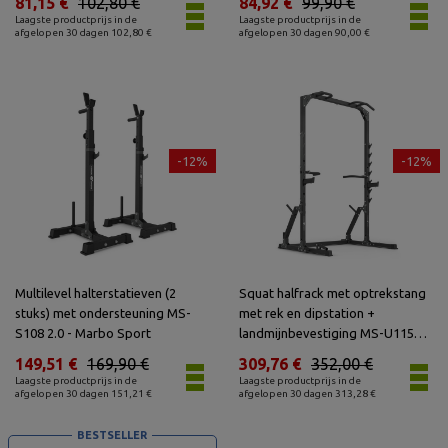
81,15 €
102,80 €
84,92 €
99,90 €
Laagste productprijs in de
Laagste productprijs in de
afgelopen 30 dagen 102,80 €
afgelopen 30 dagen 90,00 €
-12%
-12%
Multilevel halterstatieven (2
Squat halfrack met optrekstang
stuks) met ondersteuning MS-
met rek en dipstation +
S108 2.0 - Marbo Sport
landmijnbevestiging MS-U115
2.0 - Marbo Sport
149,51 €
169,90 €
309,76 €
352,00 €
Laagste productprijs in de
Laagste productprijs in de
afgelopen 30 dagen 151,21 €
afgelopen 30 dagen 313,28 €
BESTSELLER