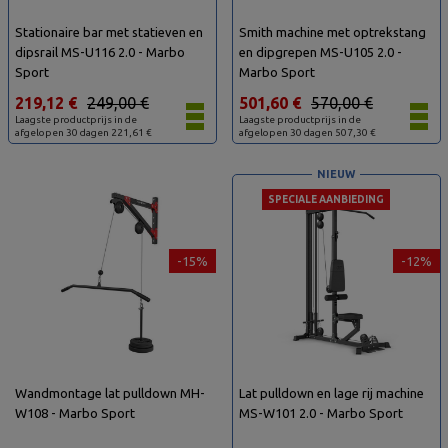
Stationaire bar met statieven en
Smith machine met optrekstang
dipsrail MS-U116 2.0 - Marbo
en dipgrepen MS-U105 2.0 -
Sport
Marbo Sport
219,12 €
249,00 €
501,60 €
570,00 €
Laagste productprijs in de
Laagste productprijs in de
afgelopen 30 dagen 221,61 €
afgelopen 30 dagen 507,30 €
NIEUW
SPECIALE AANBIEDING
-15%
-12%
Wandmontage lat pulldown MH-
Lat pulldown en lage rij machine
W108 - Marbo Sport
MS-W101 2.0 - Marbo Sport