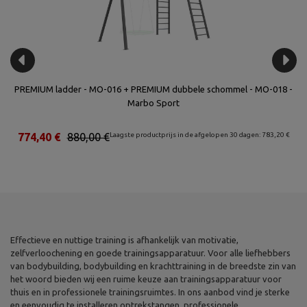
bo
PREMIUM ladder - MO-016 + PREMIUM dubbele schommel - MO-018 -
Du
Marbo Sport
€
774,40 €
880,00 €
Laagste productprijs in de afgelopen 30 dagen: 783,20 €
Effectieve en nuttige training is afhankelijk van motivatie,
zelfverloochening en goede trainingsapparatuur. Voor alle liefhebbers
van bodybuilding, bodybuilding en krachttraining in de breedste zin van
het woord bieden wij een ruime keuze aan trainingsapparatuur voor
thuis en in professionele trainingsruimtes. In ons aanbod vind je sterke
en eenvoudig te installeren optrekstangen, professionele