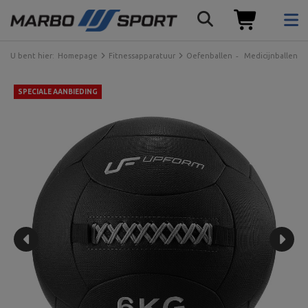
U bent hier:
Homepage
Fitnessapparatuur
Oefenballen
Medicijnballen
SPECIALE AANBIEDING