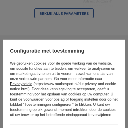
Adres:
Boczna 41
Postcode:
27-200
Stad:
Starachowice
BEKIJK ALLE PARAMETERS
Land:
Poland
MARBO Ulikowski
Je e-mailadres:
Fabrikant
Spółka Komandytowa
serwis@marbosport.eu
Verantwoordelijke
MARBO Ulikowski
Adres:
BOCZNA 41
entiteit
Spółka Komandytowa
Postcode:
27-200
Stad:
Starachowice
Land:
Poland
Je e-mailadres:
Schrijf uw mening
Configuratie met toestemming
serwis@marbosport.eu
Uw beoordeling:
We gebruiken cookies voor de goede werking van de website,
5/5
om sociale functies aan te bieden, om verkeer te analyseren en
om marketingactiviteiten uit te voeren - zowel van ons als van
onze vertrouwde partners. Ga voor meer informatie naar
Privacybeleid
(https://www.marbosport.nl/dut-privacy-and-cookie-
Inhoud van uw mening
notice.html). Door deze kennisgeving te accepteren, geeft u
toestemming voor het opslaan van cookies op uw computer. U
kunt de voorwaarden voor opslag of toegang instellen door op het
tabblad "Toestemmingen configureren" te klikken. U kunt uw
toestemming op elk gewenst moment intrekken door de cookies
uit uw browser op het betreffende eindapparaat te verwijderen.
Voeg uw eigen productafbeelding toe: