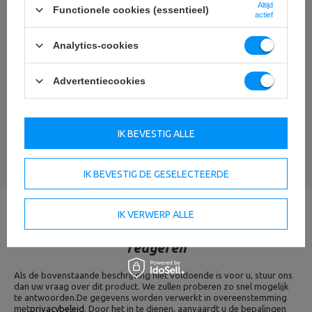
Altijd
Functionele cookies (essentieel)
actief
Analytics-cookies
Uw naam
Advertentiecookies
Uw e-mail
IK BEVESTIG ALLE
EEN MENING STUREN
IK BEVESTIG DE GESELECTEERDE
IK VERWERP ALLE
Heb je vragen? We zullen binnen 24 uur
reageren
Als de bovenstaande beschrijving niet voldoende is voor u, stuur ons
dan uw vraag over dit product. We zullen proberen zo snel mogelijk
te antwoorden.
De gegevens worden verwerkt in overeenstemming
met
privacybeleid
. Door het in te dienen, aanvaardt u de bepalingen