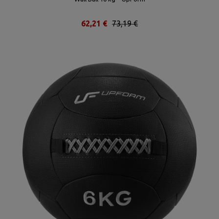
62,21 €
73,19 €