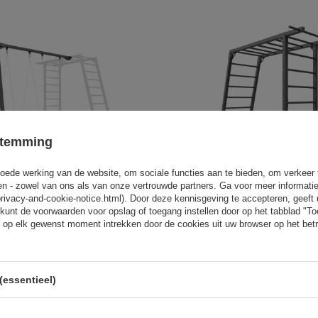
stemming
oede werking van de website, om sociale functies aan te bieden, om verkeer
eren - zowel van ons als van onze vertrouwde partners. Ga voor meer informati
el op lagers (uitbreiding voor de
PREMIUM MO-016 externe gymna
privacy-and-cookie-notice.html). Door deze kennisgeving te accepteren, geef
 PREMIUM MO-018 - Marbo Sport
Marbo Sport
kunt de voorwaarden voor opslag of toegang instellen door op het tabblad "T
86,00 €
325,00 €
488,40 €
555,00
 op elk gewenst moment intrekken door de cookies uit uw browser op het betr
prijs in de afgelopen 30 dagen: 289,25 €
Laagste productprijs in de afgelopen 30
(essentieel)