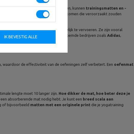
 tijdens dit soort oefeningen te verhogen, kunnen
trainingsmatten en -
ebruik van speciaal schuim, blessures voorkomen die veroorzaakt zouden
n speciale handgrepen zijn ze gemakkelijk te vervoeren. Ze zijn vooral
matten
geproduceerd door wereldberoemde bedrijven zoals
Adidas
,
IK BEVESTIG ALLE
, waardoor de effectiviteit van de oefeningen zelf verbetert. Een
oefenmat
imale lengte moet 10 langer zijn.
Hoe dikker de mat, hoe beter deze je
 of een absorberende mat nodig hebt. Je kunt een
breed scala aan
ng of bijvoorbeeld
matten met een originele print
die je yogatraining