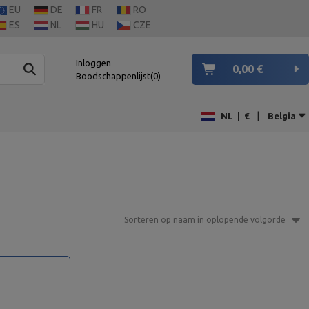
EU
DE
FR
RO
ES
NL
HU
CZE
Inloggen
0,00 €
Boodschappenlijst
0
|
NL
|
€
Belgia
Sorteren op naam in oplopende volgorde