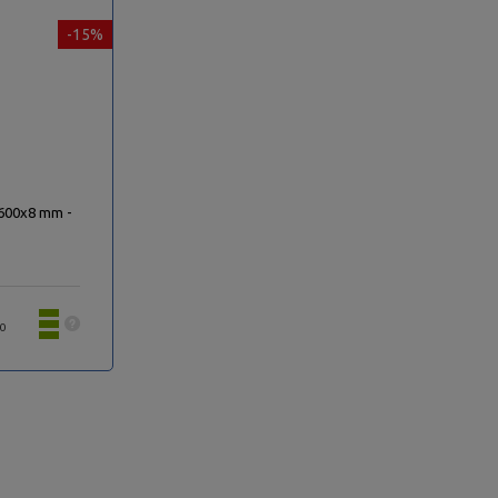
-15%
x600x8 mm -
30