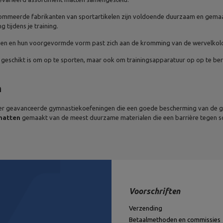
nommeerde fabrikanten van sportartikelen zijn voldoende duurzaam en gema
 tijdens je training.
men en hun voorgevormde vorm past zich aan de kromming van de wervelkolo
leen geschikt is om op te sporten, maar ook om trainingsapparatuur op op te b
n
er geavanceerde gymnastiekoefeningen die een goede bescherming van de g
matten
gemaakt van de meest duurzame materialen die een barrière tegen sch
Voorschriften
Verzending
Betaalmethoden en commissies