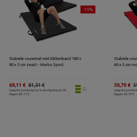
-15%
Stabiele vouwmat met klittenband 180 x
Stabiele vou
90 x 5 cm zwart - Marbo Sport
60 x 5 cm ro
69,11 €
81,31 €
50,70 €
5
Laagste productprijs in de afgelopen 30
Laagste product
dagen 69,11 €
dagen 50,70 €