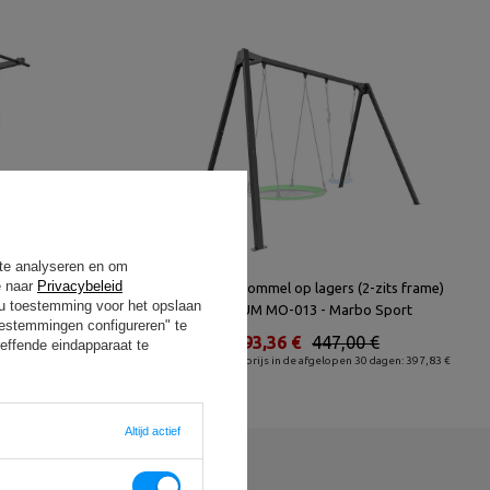
 te analyseren en om
e naar
Privacybeleid
stiekladder -
Dubbele schommel op lagers (2-zits frame)
t u toestemming voor het opslaan
PREMIUM MO-013 - Marbo Sport
oestemmingen configureren" te
 €
393,36 €
447,00 €
effende eindapparaat te
 dagen: 493,95 €
Laagste productprijs in de afgelopen 30 dagen: 397,83 €
Altijd actief