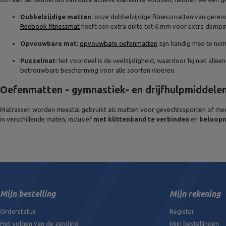
Dubbelzijdige matten
: onze dubbelzijdige fitnessmatten van gere
Reebook fitnessmat
heeft een extra dikte tot 6 mm voor extra demping
Opvouwbare mat
:
opvouwbare oefenmatten
zijn handig mee te ne
Puzzelmat
: het voordeel is de veelzijdigheid, waardoor hij niet al
betrouwbare bescherming voor alle soorten vloeren.
Oefenmatten - gymnastiek- en drijfhulpmiddele
Matrassen worden meestal gebruikt als matten voor gevechtssporten of me
in verschillende maten, inclusief
met klittenband te verbinden
en
beloop
Mijn bestelling
Mijn rekening
Orderstatus
Register
Het volgen van de zending
Mijn bestellingen