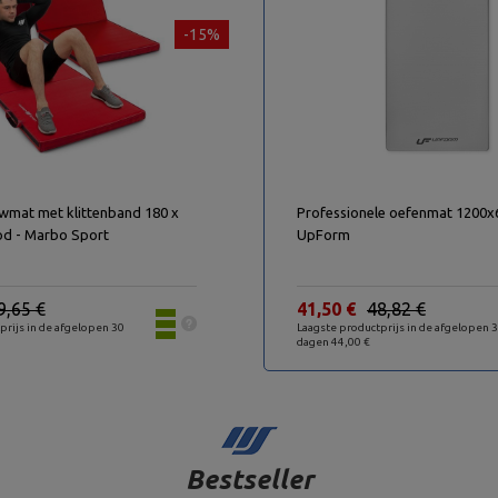
-15%
wmat met klittenband 180 x
Professionele oefenmat 1200
od - Marbo Sport
UpForm
9,65 €
41,50 €
48,82 €
prijs in de afgelopen 30
Laagste productprijs in de afgelopen 
dagen 44,00 €
Bestseller