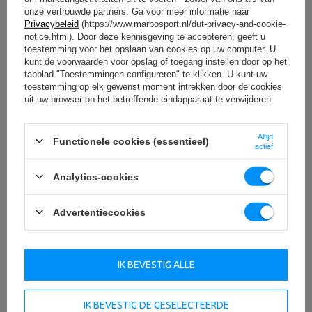
Uw beoordeling:
serwis@marbosport.eu
onze vertrouwde partners. Ga voor meer informatie naar
5/5
Privacybeleid
(https://www.marbosport.nl/dut-privacy-and-cookie-
notice.html). Door deze kennisgeving te accepteren, geeft u
toestemming voor het opslaan van cookies op uw computer. U
kunt de voorwaarden voor opslag of toegang instellen door op het
Inhoud van uw mening
tabblad "Toestemmingen configureren" te klikken. U kunt uw
toestemming op elk gewenst moment intrekken door de cookies
uit uw browser op het betreffende eindapparaat te verwijderen.
Altijd
Functionele cookies (essentieel)
actief
Voeg uw eigen productafbeelding toe:
Analytics-cookies
Advertentiecookies
Uw naam
IK BEVESTIG ALLE
Uw e-mail
IK BEVESTIG DE GESELECTEERDE