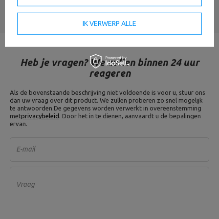
EEN MENING STUREN
IK VERWERP ALLE
Heb je vragen? We zullen binnen 24 uur
reageren
Als de bovenstaande beschrijving niet voldoende is voor u, stuur ons
dan uw vraag over dit product. We zullen proberen zo snel mogelijk
te antwoorden.
De gegevens worden verwerkt in overeenstemming
met
privacybeleid
. Door het in te dienen, aanvaardt u de bepalingen
ervan.
E-mail
Vraag