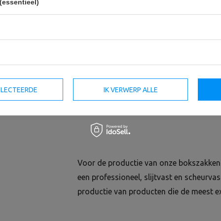
(essentieel)
59,50 €
70,00 €
43,01 €
50,60 €
SELECTEERDE
IK VERWERP ALLE
Voor de productie van onze bokszakken g
een professioneel, slijtvast en scheurva
productie van producten die de meest 