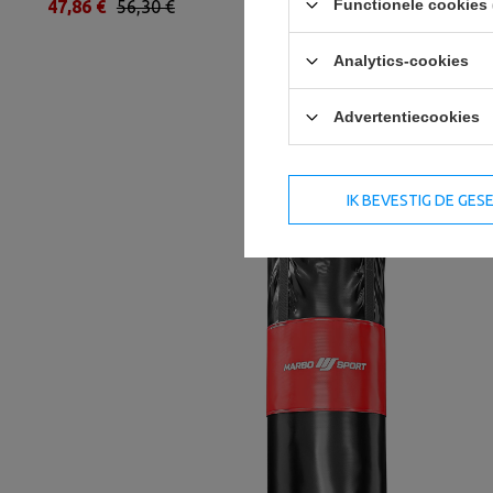
Functionele cookies 
47,86 €
56,30 €
43,01 €
50,60 €
Analytics-cookies
Advertentiecookies
IK BEVESTIG DE GE