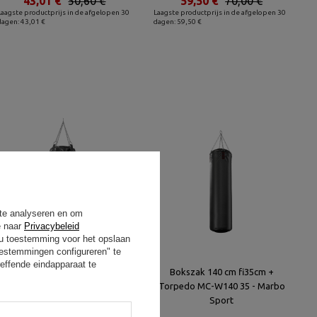
43,01 €
50,60 €
59,50 €
70,00 €
Laagste productprijs in de afgelopen 30
Laagste productprijs in de afgelopen 30
dagen: 43,01 €
dagen: 59,50 €
 te analyseren en om
e naar
Privacybeleid
t u toestemming voor het opslaan
oestemmingen configureren" te
effende eindapparaat te
Bokszak extra verstevigd 180
Bokszak 140 cm fi35cm +
cm fi45cm + Torpedo MC-W180 |
Torpedo MC-W140 35 - Marbo
45-EX - Marbo Sport
Sport