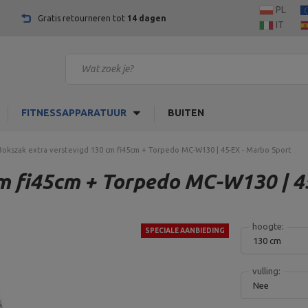
PL
Gratis retourneren tot
14 dagen
IT
FITNESSAPPARATUUR
BUITEN
Bokszak extra verstevigd 130 cm fi45cm + Torpedo MC-W130 | 45-EX - Marbo Sport
m fi45cm + Torpedo MC-W130 | 4
hoogte:
SPECIALE AANBIEDING
130 cm
vulling:
Nee