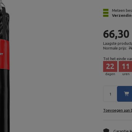
Meteen bes
Verzendin
66,30
Laagste productp
Normale prijs:
7
Tot het einde va
22
11
dagen
uren
Toevoegen aan b
Garantie
H