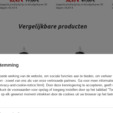
65,45 €
77,00 €
56,95 €
67,00 €
Laagste productprijs in de afgelopen 30
Laagste productprijs in de afgelopen 30
dagen: 65,45 €
dagen: 56,95 €
Vergelijkbare producten
stemming
oede werking van de website, om sociale functies aan te bieden, om verkeer
eren - zowel van ons als van onze vertrouwde partners. Ga voor meer informati
privacy-and-cookie-notice.html). Door deze kennisgeving te accepteren, geef
kunt de voorwaarden voor opslag of toegang instellen door op het tabblad "T
 op elk gewenst moment intrekken door de cookies uit uw browser op het betr
Bokszak 130 cm fi45cm +
Bokszak 150 cm fi45cm +
Torpedo MC-W130 45 - Marbo
Torpedo MC-W150 45 - Marbo
Sport
Sport