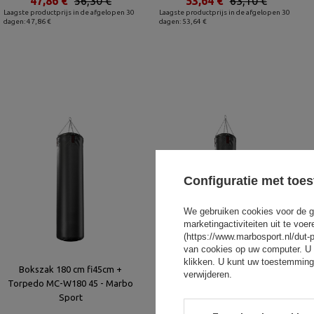
47,86 €
56,30 €
53,64 €
63,10 €
Laagste productprijs in de afgelopen 30
Laagste productprijs in de afgelopen 30
dagen: 47,86 €
dagen: 53,64 €
Configuratie met toe
We gebruiken cookies voor de g
marketingactiviteiten uit te vo
(https://www.marbosport.nl/dut-
van cookies op uw computer. U 
klikken. U kunt uw toestemming
Bokszak 180 cm fi45cm +
Bokszak 180 cm fi35cm +
verwijderen.
Torpedo MC-W180 45 - Marbo
Torpedo MC-W180 35 - Marbo
Sport
Sport