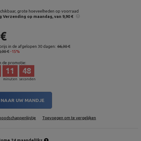
chikbaar, grote hoeveelheden op voorraad
g
Verzending op maandag
van 9,90 €
 €
rijs in de afgelopen 30 dagen:
66,30 €
8,00 €
-15%
n de promotie:
11
47
minuten
seconden
NAAR UW MANDJE
oodschappenlijstje
Toevoegen om te vergelijken
ome 24 maandelijks