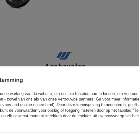
Aanbevolen
stemming
oede werking van de website, om sociale functies aan te bieden, om verkeer
eren - zowel van ons als van onze vertrouwde partners. Ga voor meer informati
privacy-and-cookie-notice.html). Door deze kennisgeving te accepteren, geef
kunt de voorwaarden voor opslag of toegang instellen door op het tabblad "T
 op elk gewenst moment intrekken door de cookies uit uw browser op het betr