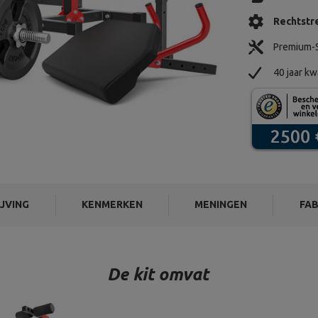
Rechtstre
Premium-S
40 jaar kw
JVING
KENMERKEN
MENINGEN
FAB
De kit omvat