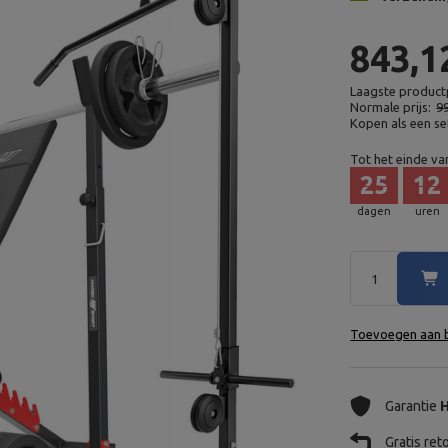
843,1
Laagste productp
Normale prijs:
9
Kopen als een se
Tot het einde va
25
12
dagen
uren
Toevoegen aan b
Garantie
H
Gratis re