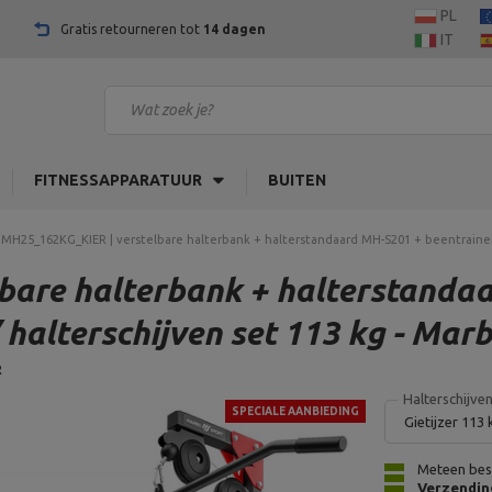
PL
Gratis retourneren tot
14 dagen
IT
FITNESSAPPARATUUR
BUITEN
 MH25_162KG_KIER | verstelbare halterbank + halterstandaard MH-S201 + beentrainer +
are halterbank + halterstandaa
 halterschijven set 113 kg - Mar
R
Halterschijven
SPECIALE AANBIEDING
Gietijzer 113 
Meteen bes
Verzendin