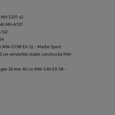
d MH-S201 x2
bank) MH-A101
A102
04
cm MW-G198-EX-GL - Marbo Sport
0 cm versterkte stalen constructie MW-
lingen 30 mm 40 cm MW-G40-EX-SR -
r