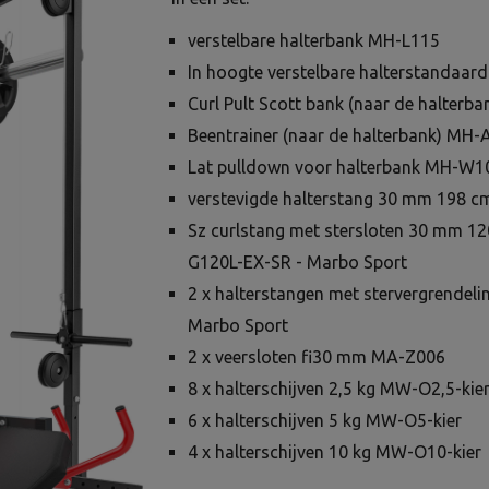
verstelbare halterbank MH-L115
In hoogte verstelbare halterstandaar
Curl Pult Scott bank (naar de halter
Beentrainer (naar de halterbank) MH-
Lat pulldown voor halterbank MH-W1
verstevigde halterstang 30 mm 198 
Sz curlstang met stersloten 30 mm 12
G120L-EX-SR - Marbo Sport
2 x halterstangen met stervergrende
Marbo Sport
2 x veersloten fi30 mm MA-Z006
8 x halterschijven 2,5 kg MW-O2,5-kie
6 x halterschijven 5 kg MW-O5-kier
4 x halterschijven 10 kg MW-O10-kier