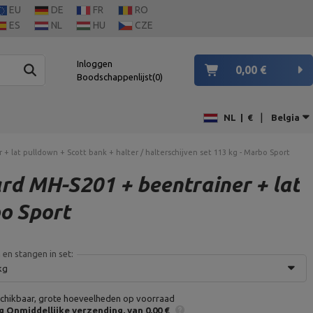
EU
DE
FR
RO
ES
NL
HU
CZE
Inloggen
0,00 €
Boodschappenlijst
0
|
NL
|
€
Belgia
 lat pulldown + Scott bank + halter / halterschijven set 113 kg - Marbo Sport
rd MH-S201 + beentrainer + lat
bo Sport
 en stangen in set:
kg
chikbaar, grote hoeveelheden op voorraad
g
Onmiddellijke verzending
van 0,00 €