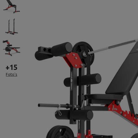
+
15
Foto's