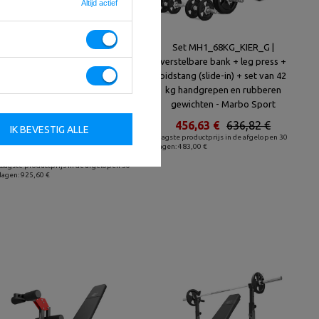
Altijd actief
Set MS33_2.0_83KG |
Set MH1_68KG_KIER_G |
Dubbelzijdige bank + multilevel
verstelbare bank + leg press +
halterstatieven (2 stuks) met
bidstang (slide-in) + set van 42
ondersteuning + Scott's bank
kg handgrepen en rubberen
(bidstang) met verstelbare steun
gewichten - Marbo Sport
+ set handgrepen en gewichten
456,63 €
636,82 €
IK BEVESTIG ALLE
83 kg - Marbo Sport
Laagste productprijs in de afgelopen 30
dagen: 483,00 €
915,20 €
1 040,00 €
Laagste productprijs in de afgelopen 30
dagen: 925,60 €