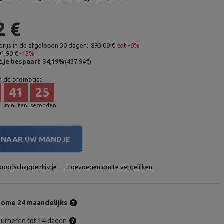
2 €
rijs in de afgelopen 30 dagen:
893,00 €
tot -6%
91,90 €
-15%
t,
je bespaart
34,19
%
(
437.94
€
)
n de promotie:
41
24
minuten
seconden
NAAR UW MANDJE
oodschappenlijstje
Toevoegen om te vergelijken
ome 24 maandelijks
tourneren tot 14 dagen