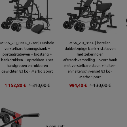
MS36_2.0_83KG_G set | Dubbele
MS6_2.0_83KG | instellen
verstelbare trainingsbank +
dubbelzijdige bank + statieven
portaalstatieven + bidstang +
met zekering en
bankdrukken + optrekken + set
afstandsverstelling + Scott bank
handgrepen en rubberen
met verstelbare steun + halter-
gewichten 83 kg - Marbo Sport
en halterschijvenset 83 kg -
Marbo Sport
1 152,80 €
1 310,00 €
994,40 €
1 130,00 €
In een set: