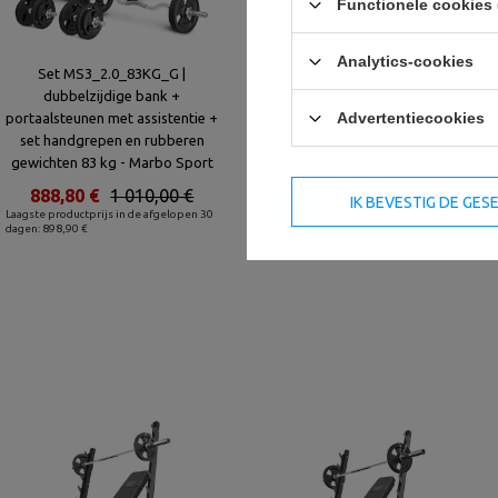
Functionele cookies 
Analytics-cookies
Set MS3_2.0_83KG_G |
MS36_2.0_83KG_G set | Dubbele
dubbelzijdige bank +
verstelbare trainingsbank +
Advertentiecookies
portaalsteunen met assistentie +
portaalstatieven + bidstang +
set handgrepen en rubberen
bankdrukken + optrekken + set
gewichten 83 kg - Marbo Sport
handgrepen en rubberen
gewichten 83 kg - Marbo Sport
888,80 €
1 010,00 €
IK BEVESTIG DE GE
Laagste productprijs in de afgelopen 30
1 152,80 €
1 310,00 €
dagen: 898,90 €
Laagste productprijs in de afgelopen 30
dagen: 1 165,90 €