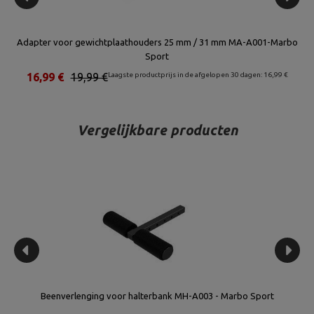
rbo
Beenpers voor Semi-Pro banken MS-A102 2.0- Marbo Sport
€
80,96 €
92,00 €
Laagste productprijs in de afgelopen 30 dagen: 81,88 €
1
Vergelijkbare producten
rt
Beenverlenging voor halterbank MH-A003 - Marbo Sport
Mo