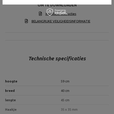
OM TE DOWNLOADEN
Installatie-instructies
BELANGRIJKE VEILIGHEIDSINFORMATIE
Technische specificaties
hoogte
59 cm
breed
40 cm
lengte
45 cm
Haakje
35 x 35 mm