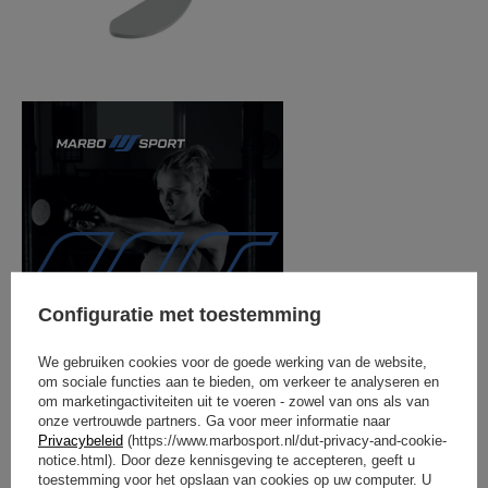
Configuratie met toestemming
We gebruiken cookies voor de goede werking van de website,
om sociale functies aan te bieden, om verkeer te analyseren en
om marketingactiviteiten uit te voeren - zowel van ons als van
onze vertrouwde partners. Ga voor meer informatie naar
Privacybeleid
(https://www.marbosport.nl/dut-privacy-and-cookie-
notice.html). Door deze kennisgeving te accepteren, geeft u
toestemming voor het opslaan van cookies op uw computer. U