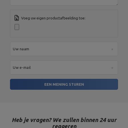
MARBO Ulikowski
Stad:
Starachowice
Fabrikant
Spółka Komandytowa
Land:
Poland
Je e-mailadres:
serwis@marbosport.eu
Voeg uw eigen productafbeelding toe:
Uw naam
Uw e-mail
EEN MENING STUREN
Heb je vragen? We zullen binnen 24 uur
reageren