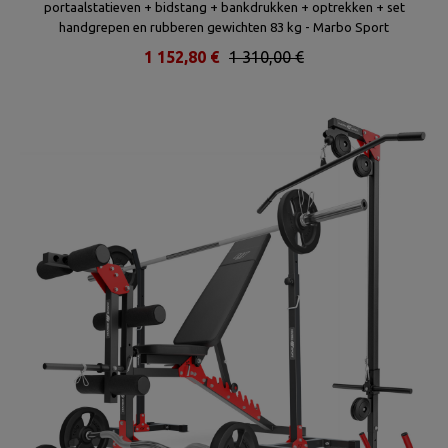
- en
portaalstatieven + bidstang + bankdrukken + optrekken + set
a
handgrepen en rubberen gewichten 83 kg - Marbo Sport
1 152,80 €
1 310,00 €