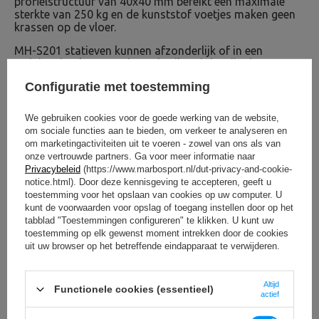
profielstructuur van 40x40 mm bereikt een maximale
sterkte van 250 kg en de kunststof voetjes maken geen
krassen op de vloer.
MH-S201 statieven kunnen afzonderlijk of in een
trainingsbankset worden gebruikt. Dit bewijst hun
buitengewone functionaliteit. Bereik een maximale
Configuratie met toestemming
sterkte van 250 kg dankzij de stevige profielen van
40x40 mm waaruit de structuur bestaat. De kunststof
voetjes voorkomen krassen op de vloer. Zie zelf hoe
We gebruiken cookies voor de goede werking van de website,
veelzijdig de MH-S201 racks zijn!
om sociale functies aan te bieden, om verkeer te analyseren en
om marketingactiviteiten uit te voeren - zowel van ons als van
* De halterschijven en handgrepen op de foto's zijn
onze vertrouwde partners. Ga voor meer informatie naar
niet inbegrepen in de set.
</
Privacybeleid
(https://www.marbosport.nl/dut-privacy-and-cookie-
notice.html). Door deze kennisgeving te accepteren, geeft u
toestemming voor het opslaan van cookies op uw computer. U
kunt de voorwaarden voor opslag of toegang instellen door op het
tabblad "Toestemmingen configureren" te klikken. U kunt uw
toestemming op elk gewenst moment intrekken door de cookies
uit uw browser op het betreffende eindapparaat te verwijderen.
Altijd
Functionele cookies (essentieel)
actief