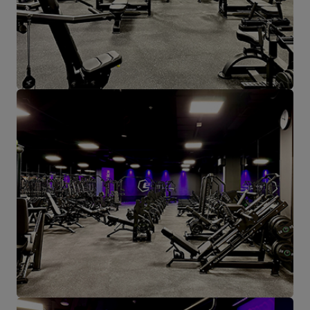
Fabrikant
Spółka Komandytowa
Land:
Poland
Je e-mailadres:
serwis@marbosport.eu