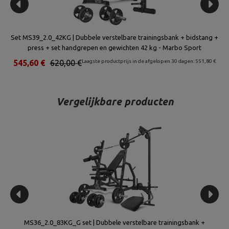
uks)
Set MS39_2.0_42KG | Dubbele verstelbare trainingsbank + bidstang +
MH
press + set handgrepen en gewichten 42 kg - Marbo Sport
70 €
545,60 €
620,00 €
Laagste productprijs in de afgelopen 30 dagen: 551,80 €
4
Vergelijkbare producten
ring
MS36_2.0_83KG_G set | Dubbele verstelbare trainingsbank +