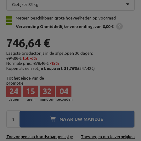
Gietijzer 83 kg
Meteen beschikbaar, grote hoeveelheden op voorraad
Verzending
Onmiddellijke verzending
van 0,00 €
746,64 €
Laagste productprijs in de afgelopen 30 dagen:
791,00 €
tot -6%
Normale prijs:
878,40 €
-15%
Kopen als een set,
je bespaart
31,76
%
(
347.42
€
)
Tot het einde van de
promotie:
24
15
32
03
dagen
uren
minuten
seconden
NAAR UW MANDJE
Toevoegen aan boodschappenlijstje
Toevoegen om te vergelijken