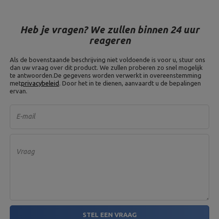
Maksimal belastning: 120 kg,
Type: krulstaaf
Heb je vragen? We zullen binnen 24 uur
Gewicht: 10 kg,
reageren
Diameter: 26 cm,
Dikte: 40mm,
Gewichtsplaat 10 kg MW-
Materiaal: grijs gietijzer,
O10-kier
Boringdiameter: 31 mm,
Als de bovenstaande beschrijving niet voldoende is voor u, stuur ons
Type halterschijf: gietijzer,
dan uw vraag over dit product. We zullen proberen zo snel mogelijk
Gewichtstolerantie: ~ 5%
te antwoorden.
De gegevens worden verwerkt in overeenstemming
met
privacybeleid
. Door het in te dienen, aanvaardt u de bepalingen
ervan.
Gewicht: 2,5 kg,
Doorsnede: 17 cm,
Dikte: 25mm,
Gewichtsplaat 2,5 kg MW-O2.
Materiaal: grijs gietijzer,
E-mail
5 kier
Boringdiameter: 31 mm,
Type halterschijf: gietijzer,
Gewichtstolerantie: ~ 5%
Vraag
Gewicht: 5 kg,
Diameter: 22 cm,
Dikte: 25mm,
Gewichtsplaat 5 kg MW-O5-
Materiaal: grijs gietijzer,
kier
Boringdiameter: 31 mm,
Type halterschijf: gietijzer,
Gewichtstolerantie: ~ 5%
Lengte handgreep: 129 cm,
STEL EEN VRAAG