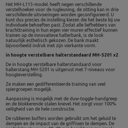
Het MH-L115-model. heeft negen verschillende
verstelhoeken voor de rugleuning, de zitting kan in drie
verschillende uitvoeringen worden geconfigureerd. U
kunt dus precies de instelling kiezen die het beste bij uw
individuele behoeften past. Zodat alle liefhebbers van
krachttraining in hun eigen vier muren effectief kunnen
trainen op de innovatieve halterbank, is de look
natuurlijk esthetisch gekozen. De bank maakt
bijvoorbeeld indruk met zijn vierkante vorm.
in hoogte verstelbare halterstandaard MH-S201 x2
De in hoogte verstelbare halterstandaard voor
halterstang MH-S201 is uitgerust met 7-niveaus voor
hoogteverstelling.
Ze maken een gedifferentieerde training van veel
spiergroepen mogelijk.
Aanpassing is mogelijk met de duw-toggle-handgreep
en de blokkerende stalen knevel. Het zorgt voor 100%
veiligheid van de hele constructie.
De rubberen buffers worden gebruikt om het geluid te
dempen en de impact van de griffioen te dempen. De