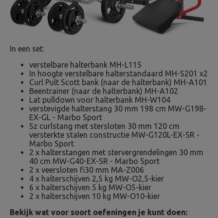
In een set:
verstelbare halterbank MH-L115
In hoogte verstelbare halterstandaard MH-S201 x2
Curl Pult Scott bank (naar de halterbank) MH-A101
Beentrainer (naar de halterbank) MH-A102
Lat pulldown voor halterbank MH-W104
verstevigde halterstang 30 mm 198 cm MW-G198-
EX-GL - Marbo Sport
Sz curlstang met stersloten 30 mm 120 cm
versterkte stalen constructie MW-G120L-EX-SR -
Marbo Sport
2 x halterstangen met stervergrendelingen 30 mm
40 cm MW-G40-EX-SR - Marbo Sport
2 x veersloten fi30 mm MA-Z006
4 x halterschijven 2,5 kg MW-O2,5-kier
6 x halterschijven 5 kg MW-O5-kier
2 x halterschijven 10 kg MW-O10-kier
Bekijk wat voor soort oefeningen je kunt doen: