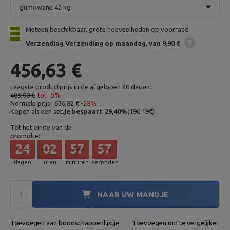
gumowane 42 kg
Meteen beschikbaar, grote hoeveelheden op voorraad
Verzending
Verzending op maandag
van 9,90 €
456,63 €
Laagste productprijs in de afgelopen 30 dagen:
483,00 €
tot -5%
Normale prijs:
636,82 €
-28%
Kopen als een set,
je bespaart
29,40
%
(
190.19
€
)
Tot het einde van de
promotie:
24
02
57
56
dagen
uren
minuten
seconden
NAAR UW MANDJE
Toevoegen aan boodschappenlijstje
Toevoegen om te vergelijken