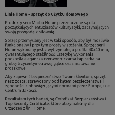
Linia Home - sprzęt do użytku domowego
Produkty serii Marbo Home przeznaczone są dla
początkujących entuzjastów kulturystyki, zaczynających
swoją przygodę z siłownią.
Sprzęt przemyślany jest w taki sposób, aby był możliwie
funkcjonalny i przy tym prosty w złożeniu. Sprzęt serii
Home wykonany jest z wytrzymałego profila 40x40 mm,
gwarantującego stabilność. Estetykę wykonania
podkreśla elegancka czerwono-czarna tapicerka na
grubej trzycentymetrowej gąbce oraz malowanie
proszkowe.
Aby zapewnić bezpieczeństwo Twoim klientom, sprzęt
nasz został sprawdzony pod kątem bezpieczeństwa i
zgodności z obowiązującymi normami przez Europejskie
Centrum Jakości.
Rezultatem tych badań, są Certyfikat Bezpieczeństwa i
Top Security Certificate, które otrzymaliśmy dla
urządzeń z linii Home.