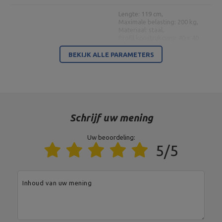
Lengte: 119 cm,
Maximale belasting: 200 kg,
Materiaal: staal,
Profil konstrukcyjny: 40 x 40
mm,
Nastavení opěradla: 9 pozic
BEKIJK ALLE PARAMETERS
(-22 °, 0 °, 15 °, 25 °, 35 °, 45 °,
56 °, 67 °, 84 °),
Stoelverstelling: 3 standen
Halterbank MH-L115
(0°, 26°),
Breedte: 59 cm,
Gewicht: 15,4 kg,
Uitvoering: poedercoating,
Schrijf uw mening
Afmetingen rugleuning: 81 x
27 cm,
Afmetingen zitting: 30 x 27
Uw beoordeling:
cm,
5/5
Hoogte: 45 cm
Hoogte: 57 cm,
Gebedenboek met
Szerokość: 55 cm,
bureauhouders MH-A101
Inhoud van uw mening
Lengte: 33 cm,
Gewicht: 5 kg,
Maximale belasting: 120 kg
Hoogte: 59 cm,
Breedte: 40 cm,
Lengte: 45 cm,