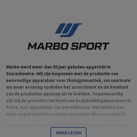
MARBO Ulikowski
Stad:
Starachowice
Fabrikant
Spółka Komandytowa
Land:
Poland
Je e-mailadres:
serwis@marbosport.eu
Marbo werd meer dan 30 jaar geleden opgericht in
Starachowice. Wij zijn begonnen met de productie van
eenvoudige apparatuur voor thuisgymnastiek, om naarmate
we meer ervaring opdeden het assortiment en de kwaliteit
van de producten gestaag uit te breiden. Tegenwoordig
zijn wij de grootste fabrikant van bodybuildingapparatuur in
Polen, met apparatuur van wereldklasse. We hebben een
merk opgebouwd en ervaring opgedaan die ons verplicht.
Bodybuilding is onze passie, en door dit te combineren met onze
ultramoderne machines zijn wij in staat apparatuur van de
MEER LEZEN