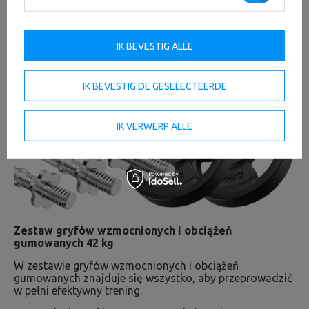
IK BEVESTIG ALLE
IK BEVESTIG DE GESELECTEERDE
IK VERWERP ALLE
Zestaw gryfów wzmocnionych i obciążeń
gumowanych 42 kg
W zestawie gryfów wzmocnionych i obciążeń
gumowanych znajduje się wszystko, aby przeprowadzić
w pełni efektywny trening.