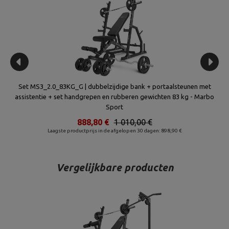
n +
Set MS3_2.0_83KG_G | dubbelzijdige bank + portaalsteunen met
Set
ren
assistentie + set handgrepen en rubberen gewichten 83 kg - Marbo
Sport
5
888,80 €
1 010,00 €
Laagste productprijs in de afgelopen 30 dagen: 898,90 €
Vergelijkbare producten