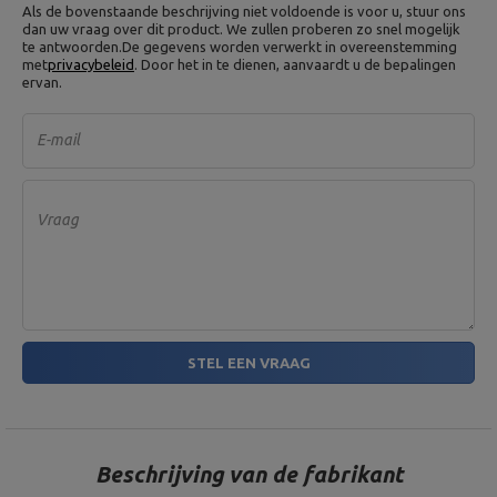
Gewicht: ~ 2,5 kg,
Als de bovenstaande beschrijving niet voldoende is voor u, stuur ons
Sluiting: 2 ster sluiting,
dan uw vraag over dit product. We zullen proberen zo snel mogelijk
Diameter van de ruimte voor
te antwoorden.
De gegevens worden verwerkt in overeenstemming
de halterschijf: 30 mm
met
privacybeleid
. Door het in te dienen, aanvaardt u de bepalingen
ervan.
Dikte: 25mm,
Materiaal: grijs gietijzer,
Type halterschijf: gietijzer,
Gewichtsplaat 2,5 kg MW-O2.
E-mail
Gewichtstolerantie: ~ 5%,
5 kier
Gewicht: 2,5 kg,
Boringdiameter: 31 mm,
Doorsnede: 17 cm
Vraag
Dikte: 25mm,
Materiaal: grijs gietijzer,
Type halterschijf: gietijzer,
Gewichtsplaat 5 kg MW-O5-
Gewichtstolerantie: ~ 5%,
kier
Gewicht: 5 kg,
Boringdiameter: 31 mm,
Diameter: 22 cm
STEL EEN VRAAG
Entiteit verantwoordelijk voor dit product in de EU
Adres:
Boczna 41
Beschrijving van de fabrikant
Postcode:
27-200