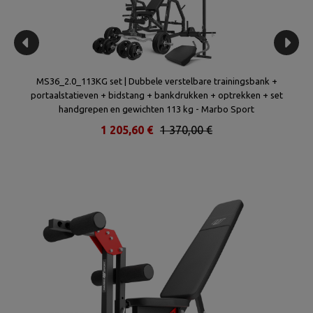
 +
MS36_2.0_113KG set | Dubbele verstelbare trainingsbank +
portaalstatieven + bidstang + bankdrukken + optrekken + set
b
handgrepen en gewichten 113 kg - Marbo Sport
1 205,60 €
1 370,00 €