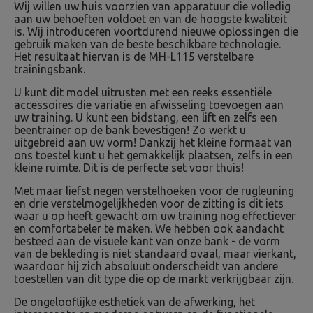
Wij willen uw huis voorzien van apparatuur die volledig
aan uw behoeften voldoet en van de hoogste kwaliteit
is. Wij introduceren voortdurend nieuwe oplossingen die
gebruik maken van de beste beschikbare technologie.
Het resultaat hiervan is de MH-L115 verstelbare
trainingsbank.
U kunt dit model uitrusten met een reeks essentiële
accessoires die variatie en afwisseling toevoegen aan
uw training. U kunt een bidstang, een lift en zelfs een
beentrainer op de bank bevestigen! Zo werkt u
uitgebreid aan uw vorm! Dankzij het kleine formaat van
ons toestel kunt u het gemakkelijk plaatsen, zelfs in een
kleine ruimte. Dit is de perfecte set voor thuis!
Met maar liefst negen verstelhoeken voor de rugleuning
en drie verstelmogelijkheden voor de zitting is dit iets
waar u op heeft gewacht om uw training nog effectiever
en comfortabeler te maken. We hebben ook aandacht
besteed aan de visuele kant van onze bank - de vorm
van de bekleding is niet standaard ovaal, maar vierkant,
waardoor hij zich absoluut onderscheidt van andere
toestellen van dit type die op de markt verkrijgbaar zijn.
De ongelooflijke esthetiek van de afwerking, het