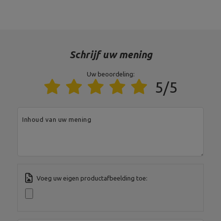
Oppervlakteafwerking
Poeder coating
Entiteit verantwoordelijk voor dit product in de EU
Schrijf uw mening
Adres:
Boczna 41
Postcode:
27-200
Uw beoordeling:
MARBO Ulikowski
Stad:
Starachowice
Fabrikant
5/5
Spółka Komandytowa
Land:
Poland
Je e-mailadres:
serwis@marbosport.eu
Inhoud van uw mening
Voeg uw eigen productafbeelding toe: