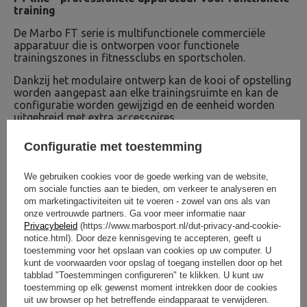
training
De Marbo FT serie is multifunctionele commerciële
apparatuur die is ontworpen voor functionele
trainingszones in fitnessclubs en sportscholen.
Dankzij het modulaire ontwerp kan de kooi of opstelling
worden aangepast aan elke trainingsruimte en kan de
configuratie worden gewijzigd en de eenheid worden
uitgebreid met extra accessoires.
De apparatuur uit deze serie wordt gekenmerkt door een
Configuratie met toestemming
constructie op basis van een robuust profiel van 80 x 80
mm met een wanddikte van 3 mm. Het FT-systeem
onderscheidt zich door een modern kleurenpalet,
We gebruiken cookies voor de goede werking van de website,
waardoor de apparatuur van deze serie de decoratie
om sociale functies aan te bieden, om verkeer te analyseren en
wordt van elke professionele fitnessruimte!
om marketingactiviteiten uit te voeren - zowel van ons als van
onze vertrouwde partners. Ga voor meer informatie naar
Privacybeleid
(https://www.marbosport.nl/dut-privacy-and-cookie-
OM TE DOWNLOADEN
notice.html). Door deze kennisgeving te accepteren, geeft u
toestemming voor het opslaan van cookies op uw computer. U
BELANGRIJKE VEILIGHEIDSINFORMATIE
kunt de voorwaarden voor opslag of toegang instellen door op het
tabblad "Toestemmingen configureren" te klikken. U kunt uw
toestemming op elk gewenst moment intrekken door de cookies
uit uw browser op het betreffende eindapparaat te verwijderen.