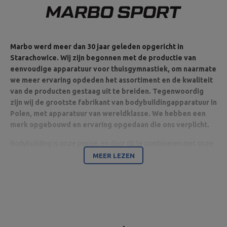
Marbo werd meer dan 30 jaar geleden opgericht in
Starachowice. Wij zijn begonnen met de productie van
eenvoudige apparatuur voor thuisgymnastiek, om naarmate
we meer ervaring opdeden het assortiment en de kwaliteit
van de producten gestaag uit te breiden. Tegenwoordig
zijn wij de grootste fabrikant van bodybuildingapparatuur in
Polen, met apparatuur van wereldklasse. We hebben een
merk opgebouwd en ervaring opgedaan die ons verplicht.
Bodybuilding is onze passie, en door dit te combineren met onze
ultramoderne machines zijn wij in staat apparatuur van de
MEER LEZEN
hoogste kwaliteit te leveren, gemaakt met aandacht voor detail
en vooral met uw comfort en veiligheid in het achterhoofd.
Het bedrijf is gevestigd in Starachowice in het woiwodschap
Świętokrzyskie. Hier bevinden zich het kantoor en de productie-
en opslaghallen. Dit is de basis van waaruit alle vormen van