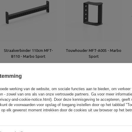
Straalverbinder 110cm MFT-
Touwhouder MFT-A005 - Marbo
B110 - Marbo Sport
Sport
106,00 €
52,00 €
stemming
oede werking van de website, om sociale functies aan te bieden, om verkeer
eren - zowel van ons als van onze vertrouwde partners. Ga voor meer informati
privacy-and-cookie-notice.html). Door deze kennisgeving te accepteren, geef
kunt de voorwaarden voor opslag of toegang instellen door op het tabblad "T
 op elk gewenst moment intrekken door de cookies uit uw browser op het betr