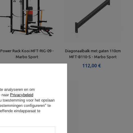
Power Rack Kooi MFT-RIG-09 -
Diagonaalbalk met gaten 110cm
Marbo Sport
MFT-B110-S - Marbo Sport
1 183,00 €
112,00 €
 te analyseren en om
e naar
Privacybeleid
t u toestemming voor het opslaan
oestemmingen configureren" te
effende eindapparaat te