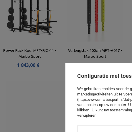
Power Rack Kooi MFT-RIG-11 -
Verlengstuk 100cm MFT-A017 -
Marbo Sport
Marbo Sport
1 843,00 €
138,00 €
Configuratie met toe
We gebruiken cookies voor de g
marketingactiviteiten uit te vo
(https://www.marbosport.nl/dut-
van cookies op uw computer. U 
klikken. U kunt uw toestemming
verwijderen.