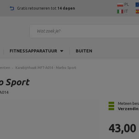
PL
Gratis retourneren tot
14 dagen
IT
FITNESSAPPARATUUR
BUITEN
menten
Karabijnhaak MFT-A014 - Marbo Sport
o Sport
A014
Meteen bes
Verzendin
43,00