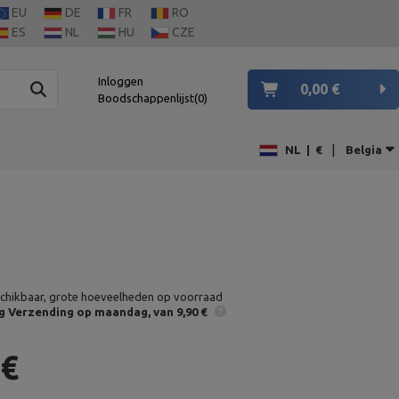
EU
DE
FR
RO
ES
NL
HU
CZE
Inloggen
0,00 €
Boodschappenlijst
0
|
NL
|
€
Belgia
chikbaar, grote hoeveelheden op voorraad
g
Verzending op maandag
van 9,90 €
 €