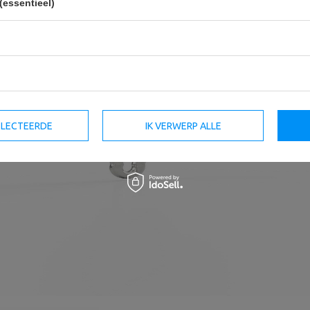
(essentieel)
SELECTEERDE
IK VERWERP ALLE