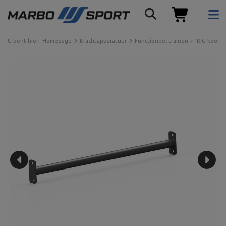
U bent hier:
Homepage
Krachtapparatuur
Functioneel trainen
RIG kooi 