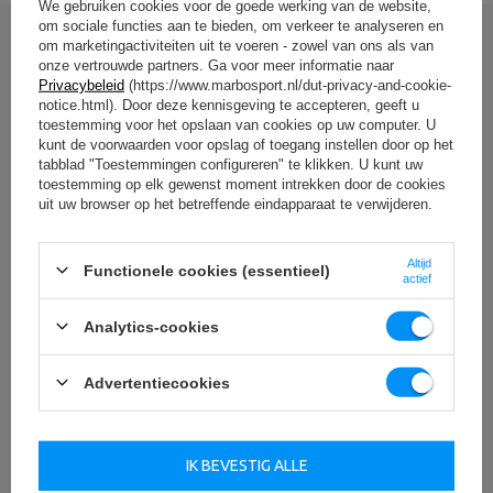
We gebruiken cookies voor de goede werking van de website,
om sociale functies aan te bieden, om verkeer te analyseren en
Entiteit verantwoordelijk voor dit product in de EU
om marketingactiviteiten uit te voeren - zowel van ons als van
Schrijf uw mening
onze vertrouwde partners. Ga voor meer informatie naar
Adres:
Boczna 41
Privacybeleid
(https://www.marbosport.nl/dut-privacy-and-cookie-
Postcode:
27-200
Uw beoordeling:
notice.html). Door deze kennisgeving te accepteren, geeft u
MARBO Ulikowski
Stad:
Starachowice
Fabrikant
5/5
toestemming voor het opslaan van cookies op uw computer. U
Spółka Komandytowa
Land:
Poland
kunt de voorwaarden voor opslag of toegang instellen door op het
Je e-mailadres:
tabblad "Toestemmingen configureren" te klikken. U kunt uw
serwis@marbosport.eu
toestemming op elk gewenst moment intrekken door de cookies
uit uw browser op het betreffende eindapparaat te verwijderen.
Inhoud van uw mening
Altijd
Functionele cookies (essentieel)
actief
Analytics-cookies
Voeg uw eigen productafbeelding toe:
Advertentiecookies
Uw naam
IK BEVESTIG ALLE