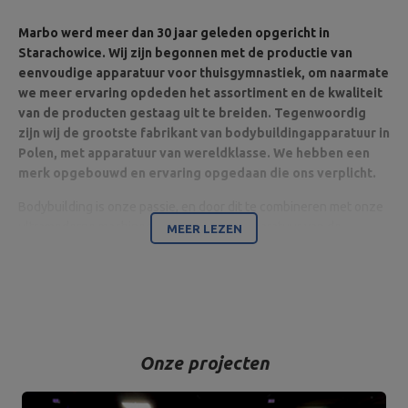
Marbo werd meer dan 30 jaar geleden opgericht in
Starachowice. Wij zijn begonnen met de productie van
eenvoudige apparatuur voor thuisgymnastiek, om naarmate
we meer ervaring opdeden het assortiment en de kwaliteit
van de producten gestaag uit te breiden. Tegenwoordig
zijn wij de grootste fabrikant van bodybuildingapparatuur in
Polen, met apparatuur van wereldklasse. We hebben een
merk opgebouwd en ervaring opgedaan die ons verplicht.
Bodybuilding is onze passie, en door dit te combineren met onze
ultramoderne machines zijn wij in staat apparatuur van de
MEER LEZEN
hoogste kwaliteit te leveren, gemaakt met aandacht voor detail
en vooral met uw comfort en veiligheid in het achterhoofd.
Het bedrijf is gevestigd in Starachowice in het woiwodschap
Świętokrzyskie. Hier bevinden zich het kantoor en de productie-
en opslaghallen. Dit is de basis van waaruit alle vormen van
Onze projecten
internetverkoop en klantcontact worden aangestuurd, en van
waaruit zendingen voor individuele klanten en partnershops
vertrekken. Op de bedrijfskaart beginnen alle wegen vanuit