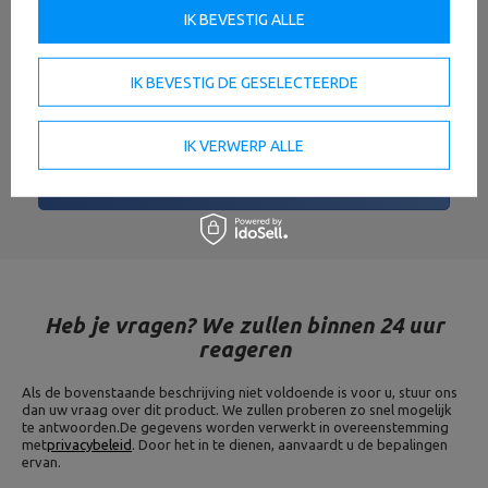
IK BEVESTIG ALLE
Uw naam
IK BEVESTIG DE GESELECTEERDE
Uw e-mail
IK VERWERP ALLE
EEN MENING STUREN
Heb je vragen? We zullen binnen 24 uur
reageren
Als de bovenstaande beschrijving niet voldoende is voor u, stuur ons
dan uw vraag over dit product. We zullen proberen zo snel mogelijk
te antwoorden.
De gegevens worden verwerkt in overeenstemming
met
privacybeleid
. Door het in te dienen, aanvaardt u de bepalingen
ervan.