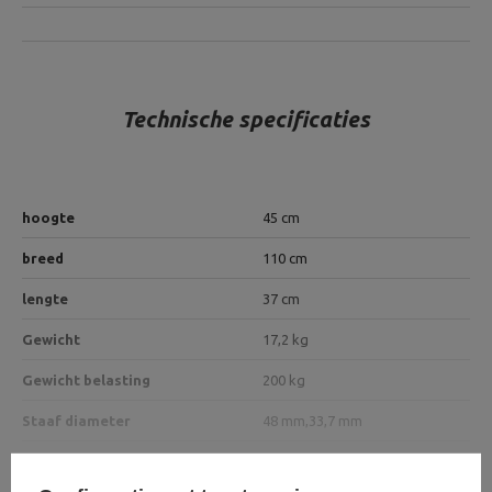
Technische specificaties
hoogte
45 cm
breed
110 cm
lengte
37 cm
Gewicht
17,2 kg
Gewicht belasting
200 kg
Staaf diameter
48 mm,
33,7 mm
8 mm vel,
slang 48 x 3 mm,
Bouwprofiel
Buis 33,7 x 3 mm