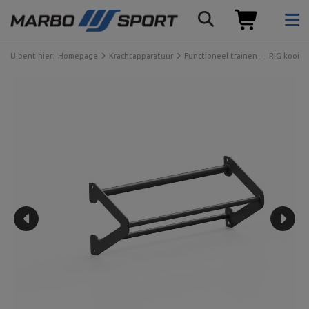
U bent hier:
Homepage
Krachtapparatuur
Functioneel trainen
RIG kooi 