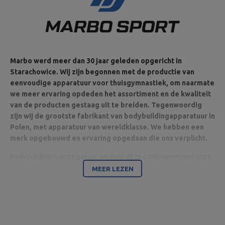
Marbo werd meer dan 30 jaar geleden opgericht in
Starachowice. Wij zijn begonnen met de productie van
eenvoudige apparatuur voor thuisgymnastiek, om naarmate
we meer ervaring opdeden het assortiment en de kwaliteit
van de producten gestaag uit te breiden. Tegenwoordig
zijn wij de grootste fabrikant van bodybuildingapparatuur in
Polen, met apparatuur van wereldklasse. We hebben een
merk opgebouwd en ervaring opgedaan die ons verplicht.
Bodybuilding is onze passie, en door dit te combineren met onze
ultramoderne machines zijn wij in staat apparatuur van de
MEER LEZEN
hoogste kwaliteit te leveren, gemaakt met aandacht voor detail
en vooral met uw comfort en veiligheid in het achterhoofd.
Het bedrijf is gevestigd in Starachowice in het woiwodschap
Świętokrzyskie. Hier bevinden zich het kantoor en de productie-