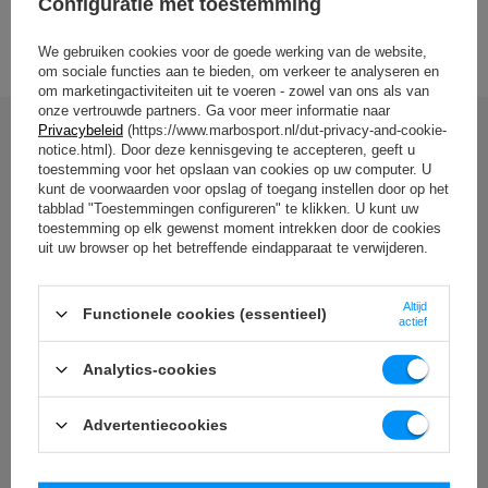
Configuratie met toestemming
BEKIJK ALLE PARAMETERS
Materiaal
staal
We gebruiken cookies voor de goede werking van de website,
Oppervlakteafwerking
Poeder coating
om sociale functies aan te bieden, om verkeer te analyseren en
om marketingactiviteiten uit te voeren - zowel van ons als van
onze vertrouwde partners. Ga voor meer informatie naar
Privacybeleid
(https://www.marbosport.nl/dut-privacy-and-cookie-
Entiteit verantwoordelijk voor dit product in de EU
Schrijf uw mening
notice.html). Door deze kennisgeving te accepteren, geeft u
toestemming voor het opslaan van cookies op uw computer. U
Adres:
Boczna 41
kunt de voorwaarden voor opslag of toegang instellen door op het
Uw beoordeling:
Postcode:
27-200
tabblad "Toestemmingen configureren" te klikken. U kunt uw
5/5
MARBO Ulikowski
Stad:
Starachowice
toestemming op elk gewenst moment intrekken door de cookies
Fabrikant
Spółka Komandytowa
Land:
Poland
uit uw browser op het betreffende eindapparaat te verwijderen.
Je e-mailadres:
serwis@marbosport.eu
Inhoud van uw mening
Altijd
Functionele cookies (essentieel)
actief
Analytics-cookies
Advertentiecookies
Voeg uw eigen productafbeelding toe: