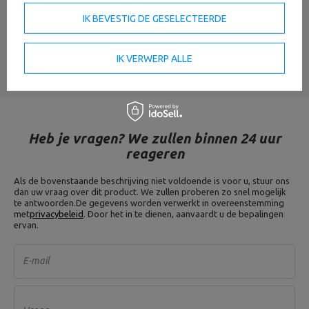
Uw e-mail
IK BEVESTIG DE GESELECTEERDE
EEN MENING STUREN
IK VERWERP ALLE
Heb je vragen? We zullen binnen 24 uur
reageren
Als de bovenstaande beschrijving niet voldoende is voor u, stuur ons
dan uw vraag over dit product. We zullen proberen zo snel mogelijk
te antwoorden.
De gegevens worden verwerkt in overeenstemming
met
privacybeleid
. Door het in te dienen, aanvaardt u de bepalingen
ervan.
E-mail