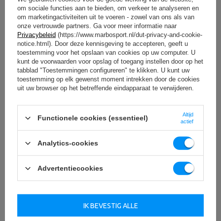
MARBO Ulikowski
Stad:
Starachowice
om sociale functies aan te bieden, om verkeer te analyseren en
Fabrikant
Spółka Komandytowa
Land:
Poland
om marketingactiviteiten uit te voeren - zowel van ons als van
Schrijf uw mening
Je e-mailadres:
onze vertrouwde partners. Ga voor meer informatie naar
serwis@marbosport.eu
Privacybeleid
(https://www.marbosport.nl/dut-privacy-and-cookie-
Uw beoordeling:
notice.html). Door deze kennisgeving te accepteren, geeft u
5/5
toestemming voor het opslaan van cookies op uw computer. U
kunt de voorwaarden voor opslag of toegang instellen door op het
tabblad "Toestemmingen configureren" te klikken. U kunt uw
toestemming op elk gewenst moment intrekken door de cookies
Inhoud van uw mening
uit uw browser op het betreffende eindapparaat te verwijderen.
Altijd
Functionele cookies (essentieel)
actief
Analytics-cookies
Voeg uw eigen productafbeelding toe:
Advertentiecookies
Uw naam
IK BEVESTIG ALLE