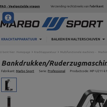
FAQ - Veelgestelde vragen
Verzending rechtstreeks van
fabrikant
KRACHTAPPARATUUR
BALKEN EN HALTERSCHIJVEN
U bent hier:
Homepage
Krachtapparatuur
Multifunctionele machines
Machin
Bankdrukken/Ruderzugmaschin
Fabrikant:
Marbo Sport
Serie:
Professional
Productcode:
MP-U211-k1