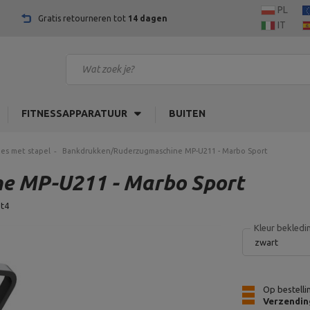
PL
Gratis retourneren tot
14 dagen
IT
FITNESSAPPARATUUR
BUITEN
es met stapel
Bankdrukken/Ruderzugmaschine MP-U211 - Marbo Sport
e MP-U211 - Marbo Sport
t4
Kleur bekledi
zwart
Op bestelli
Verzendin