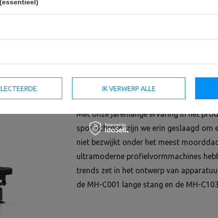
(essentieel)
combineert: een bovenlift en een bodemlif
inneemt? De MP-U211 boven- en bodemlift
dat. In de nieuwe MP-U211 lift hebben we
kabelgeleidingssysteem gebruikt, zodat 
of te bevestigen om op de bovenste of ond
beide instellingen permanent beschikbaa
SELECTEERDE
IK VERWERP ALLE
polsbeweging en begin met je workout!
Met onze jarenlange ervaring in het pr
sportscholen, zijn we erin geslaagd om e
niet bezwijkt onder het meest moorddadi
ultramoderne profielvormmachines hebb
trends zet in het ontwerp van apparatuur 
de MH-C001 lange stang en de MH-C103