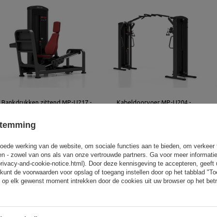
Bankdrukken zittend MP-U217 -
Kabeldoorvoer MP-U204 -
Marbo Sport
Marbo Sport
stemming
3 275,00 €
3 242,00 €
oede werking van de website, om sociale functies aan te bieden, om verkeer
eren - zowel van ons als van onze vertrouwde partners. Ga voor meer informati
privacy-and-cookie-notice.html). Door deze kennisgeving te accepteren, geef
kunt de voorwaarden voor opslag of toegang instellen door op het tabblad "T
 op elk gewenst moment intrekken door de cookies uit uw browser op het betr
Bankdrukken/Ruderzugmaschine
Ben je op zoek naar een machine die de 