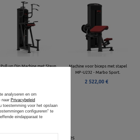
Pull-up Dip Machine met Steun
Machine voor biceps met stapel
MP-U231 - Marbo Sport
MP-U232 - Marbo Sport.
2 522,00 €
2 522,00 €
 te analyseren en om
e naar
Privacybeleid
t u toestemming voor het opslaan
oestemmingen configureren" te
effende eindapparaat te
functionaliteit van twee machines