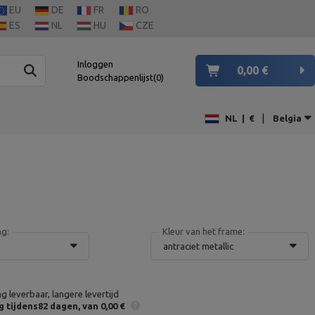
EU
DE
FR
RO
ES
NL
HU
CZE
Inloggen
0,00 €
Boodschappenlijst
0
|
NL
|
€
Belgia
ng:
Kleur van het frame:
antraciet metallic
ng leverbaar, langere levertijd
g
tijdens82 dagen
van 0,00 €