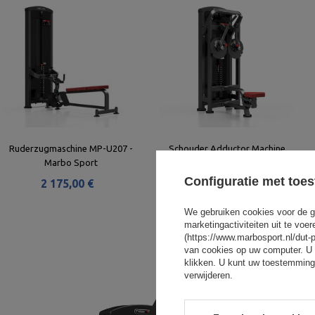
Ruderzugmaschine MP-U207 -
Schouder Adductor Machine
Marbo Sport
MP-U236
Configuratie met toe
2 175,00 €
2 751,00 €
We gebruiken cookies voor de g
marketingactiviteiten uit te vo
(https://www.marbosport.nl/dut-
van cookies op uw computer. U 
klikken. U kunt uw toestemming
verwijderen.