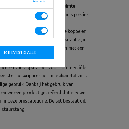
Altijd actief
t, en die tegelijkertijd weinig ruimte
 uit de nieuwe Professional lijn is precies
 een volledig herzien
je geen extra kabels hoeft aan te koppelen
erste lift te trainen. In dit apparaat zijn
r - pas gewoon de zitpositie aan met een
IK BEVESTIG ALLE
oduceren van apparatuur voor commerciële
en storingsvrij product te maken dat zelfs
ge gebruik. Dankzij het gebruik van
en we een product gecreëerd dat nieuwe
in deze prijscategorie. De set bestaat uit
 stuurstang.