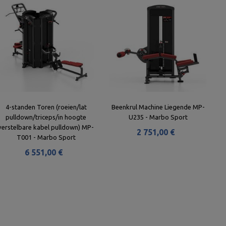
4-standen Toren (roeien/lat
Beenkrul Machine Liegende MP-
pulldown/triceps/in hoogte
U235 - Marbo Sport
verstelbare kabel pulldown) MP-
2 751,00 €
T001 - Marbo Sport
6 551,00 €