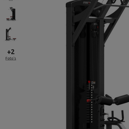
+
2
Foto's