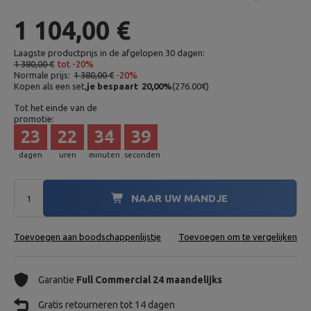
1 104,00 €
Laagste productprijs in de afgelopen 30 dagen:
1 380,00 €
tot -20%
Normale prijs:
1 380,00 €
-20%
Kopen als een set,
je bespaart
20,00
%
(
276.00
€
)
Tot het einde van de
promotie:
23
22
34
38
dagen
uren
minuten
seconden
NAAR UW MANDJE
Toevoegen aan boodschappenlijstje
Toevoegen om te vergelijken
Garantie
Full Commercial 24 maandelijks
Gratis retourneren tot 14 dagen