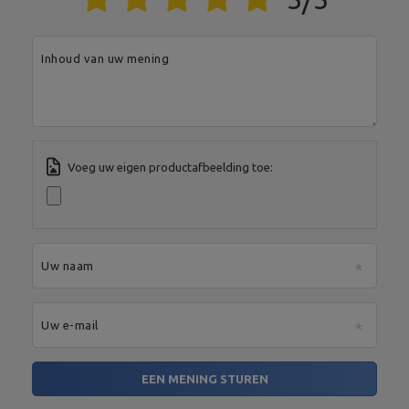
Adres:
Boczna 41
Postcode:
27-200
MARBO Ulikowski
Stad:
Starachowice
Fabrikant
Spółka Komandytowa
Land:
Poland
Inhoud van uw mening
Je e-mailadres:
serwis@marbosport.eu
Voeg uw eigen productafbeelding toe:
Uw naam
Uw e-mail
EEN MENING STUREN