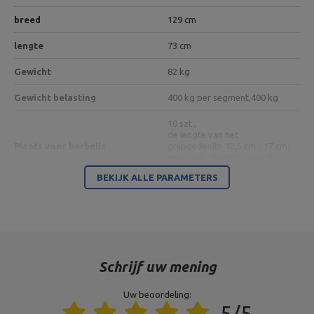
breed
129 cm
lengte
73 cm
Gewicht
82 kg
Gewicht belasting
400 kg per segment,
400 kg
10 szt.,
de lengte van het
Plaats voor barbells
grijpgedeelte 12,5 cm - 17 cm,
maximale diameter van de
halter 21 cm
BEKIJK ALLE PARAMETERS
2
Benodigde ruimte
0,94 m
Profil
125 x 60 x 3 mm
kleur
zwart
Schrijf uw mening
Uw beoordeling:
Entiteit verantwoordelijk voor dit product in de EU
5/5