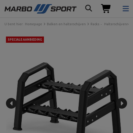
U bent hier:
Homepage
Balken en halterschijven
Racks
Halterschijvenrek
SPECIALE AANBIEDING