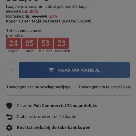
Laagste productprijs in de afgelopen 30 dagen:
690,00 €
tot -20%
Normale prijs:
690,00 €
-20%
Kopen als een set,
je bespaart
20,00
%
(
138.00
€
)
Tot het einde van de
promotie:
24
05
53
22
dagen
uren
minuten
seconden
NAAR UW MANDJE
Toevoegen aan boodschappenlijstje
Toevoegen om te vergelijken
Garantie
Full Commercial 24 maandelijks
Gratis retourneren tot 14 dagen
Rechtstreeks bij de fabrikant kopen