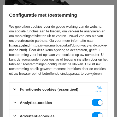
Configuratie met toestemming
We gebruiken cookies voor de goede werking van de website,
om sociale functies aan te bieden, om verkeer te analyseren en
om marketingactiviteiten uit te voeren - zowel van ons als van
onze vertrouwde partners. Ga voor meer informatie naar
Privacybeleid
(https://www.marbosport.nl/dut-privacy-and-cookie-
notice.html). Door deze kennisgeving te accepteren, geeft u
toestemming voor het opslaan van cookies op uw computer. U
kunt de voorwaarden voor opslag of toegang instellen door op het
tabblad "Toestemmingen configureren" te klikken. U kunt uw
toestemming op elk gewenst moment intrekken door de cookies
uit uw browser op het betreffende eindapparaat te verwijderen.
Halterschijven
Er zijn 5 haltersteunen op elk van de twee haltersteunen.
Altijd
Halters met een binnenhandgreep van 120 mm en een
Functionele cookies (essentieel)
actief
maximale diameter van 210 mm kunnen op het statief
worden geplaatst. De constructie van het halterrek is
Analytics-cookies
gemaakt van 4 mm dik plaatstaal.
Advertentiecookies