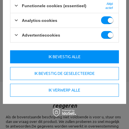
Altijd
Functionele cookies (essentieel)
actief
Analytics-cookies
Uw naam
Advertentiecookies
Uw e-mail
IK BEVESTIG ALLE
EEN MENING STUREN
IK BEVESTIG DE GESELECTEERDE
IK VERWERP ALLE
Heb je vragen? We zullen binnen 24 uur
reageren
Als de bovenstaande beschrijving niet voldoende is voor u, stuur ons
dan uw vraag over dit product. We zullen proberen zo snel mogelijk
te antwoorden.
De gegevens worden verwerkt in overeenstemming