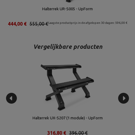
Halterrek UR-S005 - UpForm
00 €
444,00 €
555,00 €
Laagste productprijs in de afgelopen 30 dagen: 596,00 €
2
Vergelijkbare producten
Halterrek UX-S207 (1 module) - UpForm
316,80 €
396,00 €