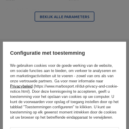
Gewicht belasting
300 kg
BEKIJK ALLE PARAMETERS
2
Benodigde ruimte
0,41 m
Voorgesteld voor halters
met een lengte van het
12 cm
greepgedeelte
Configuratie met toestemming
Schrijf uw mening
Entiteit verantwoordelijk voor dit product in de EU
Uw beoordeling:
We gebruiken cookies voor de goede werking van de website,
5/5
om sociale functies aan te bieden, om verkeer te analyseren en
Adres:
Boczna 41
om marketingactiviteiten uit te voeren - zowel van ons als van
Postcode:
27-200
MARBO Ulikowski
Stad:
Starachowice
onze vertrouwde partners. Ga voor meer informatie naar
Fabrikant
Spółka Komandytowa
Land:
Poland
Privacybeleid
(https://www.marbosport.nl/dut-privacy-and-cookie-
Je e-mailadres:
notice.html). Door deze kennisgeving te accepteren, geeft u
Inhoud van uw mening
serwis@marbosport.eu
toestemming voor het opslaan van cookies op uw computer. U
kunt de voorwaarden voor opslag of toegang instellen door op het
tabblad "Toestemmingen configureren" te klikken. U kunt uw
toestemming op elk gewenst moment intrekken door de cookies
uit uw browser op het betreffende eindapparaat te verwijderen.
Voeg uw eigen productafbeelding toe: