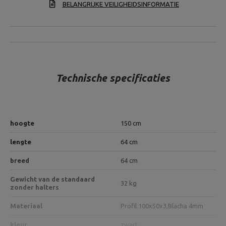
BELANGRIJKE VEILIGHEIDSINFORMATIE
Technische specificaties
hoogte
150 cm
lengte
64 cm
breed
64 cm
Gewicht van de standaard
32 kg
zonder halters
Materiaal
Profil 100x50x3,
Blacha 4mm
kleur
zwart