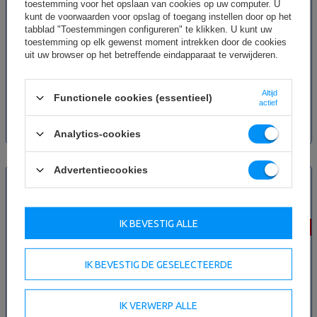
toestemming voor het opslaan van cookies op uw computer. U
kunt de voorwaarden voor opslag of toegang instellen door op het
tabblad "Toestemmingen configureren" te klikken. U kunt uw
toestemming op elk gewenst moment intrekken door de cookies
Halterrek UX-S207 (4 modules) -
Positieve helling Bankdrukbank
uit uw browser op het betreffende eindapparaat te verwijderen.
UpForm
UX-L207 - UpForm
Altijd
Functionele cookies (essentieel)
1 104,00 €
639,20 €
799,00 €
actief
1 380,00 €
Laagste productprijs in de
afgelopen 30 dagen 799,00 €
Laagste productprijs in de
Analytics-cookies
afgelopen 30 dagen 1 380,00 €
NIEUW
NIEUW
Advertentiecookies
SPECIALE AANBIEDING
SPECIALE AANBIEDING
IK BEVESTIG ALLE
-20%
-20%
IK BEVESTIG DE GESELECTEERDE
IK VERWERP ALLE