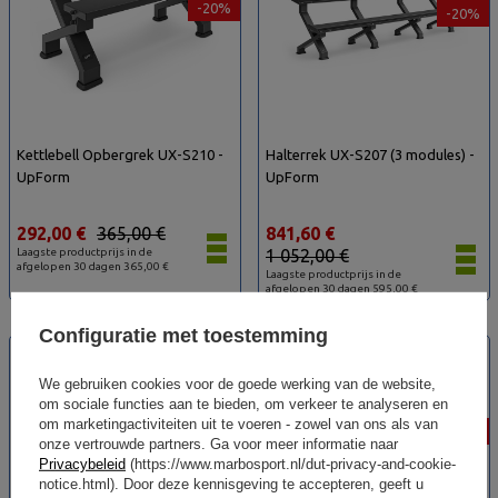
-20%
-20%
Kettlebell Opbergrek UX-S210 -
Halterrek UX-S207 (3 modules) -
UpForm
UpForm
292,00 €
365,00 €
841,60 €
Laagste productprijs in de
1 052,00 €
afgelopen 30 dagen 365,00 €
Laagste productprijs in de
afgelopen 30 dagen 595,00 €
Configuratie met toestemming
NIEUW
NIEUW
SPECIALE AANBIEDING
SPECIALE AANBIEDING
We gebruiken cookies voor de goede werking van de website,
om sociale functies aan te bieden, om verkeer te analyseren en
om marketingactiviteiten uit te voeren - zowel van ons als van
-20%
-20%
onze vertrouwde partners. Ga voor meer informatie naar
Privacybeleid
(https://www.marbosport.nl/dut-privacy-and-cookie-
notice.html). Door deze kennisgeving te accepteren, geeft u