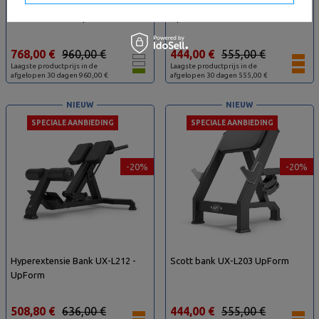
Bankdrukken met negatieve
Verstelbare bank UX-L202 -
hoek UX-L208 - UpForm
UpForm
768,00 €
960,00 €
444,00 €
555,00 €
Laagste productprijs in de
Laagste productprijs in de
afgelopen 30 dagen 960,00 €
afgelopen 30 dagen 555,00 €
NIEUW
NIEUW
SPECIALE AANBIEDING
SPECIALE AANBIEDING
-20%
-20%
Hyperextensie Bank UX-L212 -
Scott bank UX-L203 UpForm
UpForm
508,80 €
636,00 €
444,00 €
555,00 €