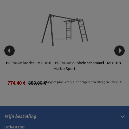
bo
PREMIUM ladder - MO-016 + PREMIUM dubbele schommel - MO-018 -
Du
Marbo Sport
€
774,40 €
880,00 €
Laagste productprijs in de afgelopen 30 dagen: 783,20 €
Mijn bestelling
Orderstatus