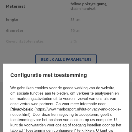
żeliwo pokryte gumą,
Materiaal
stalen handvat
lengte
35 cm
diameter
16 cm
Gewichtstolerantie:
5 %
BEKIJK ALLE PARAMETERS
Entiteit verantwoordelijk voor dit product in de EU
Adres:
Boczna 41
Configuratie met toestemming
Postcode:
27-200
Stad:
Starachowice
Land:
Poland
We gebruiken cookies voor de goede werking van de website,
MARBO Ulikowski
Je e-mailadres:
om sociale functies aan te bieden, om verkeer te analyseren en
Fabrikant
Schrijf uw mening
Spółka Komandytowa
serwis@marbosport.eu
om marketingactiviteiten uit te voeren - zowel van ons als van
Verantwoordelijke
MARBO Ulikowski
Adres:
BOCZNA 41
onze vertrouwde partners. Ga voor meer informatie naar
entiteit
Spółka Komandytowa
Postcode:
27-200
Uw beoordeling:
Privacybeleid
(https://www.marbosport.nl/dut-privacy-and-cookie-
Stad:
Starachowice
5/5
notice.html). Door deze kennisgeving te accepteren, geeft u
Land:
Poland
toestemming voor het opslaan van cookies op uw computer. U
Je e-mailadres:
kunt de voorwaarden voor opslag of toegang instellen door op het
serwis@marbosport.eu
tabblad "Toestemmingen configureren" te klikken. U kunt uw