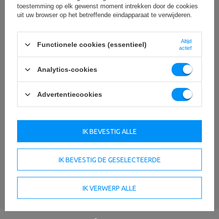
toestemming op elk gewenst moment intrekken door de cookies
Inhoud van uw mening
uit uw browser op het betreffende eindapparaat te verwijderen.
Altijd
Functionele cookies (essentieel)
actief
Voeg uw eigen productafbeelding toe:
Analytics-cookies
Advertentiecookies
Uw naam
IK BEVESTIG ALLE
Uw e-mail
IK BEVESTIG DE GESELECTEERDE
EEN MENING STUREN
IK VERWERP ALLE