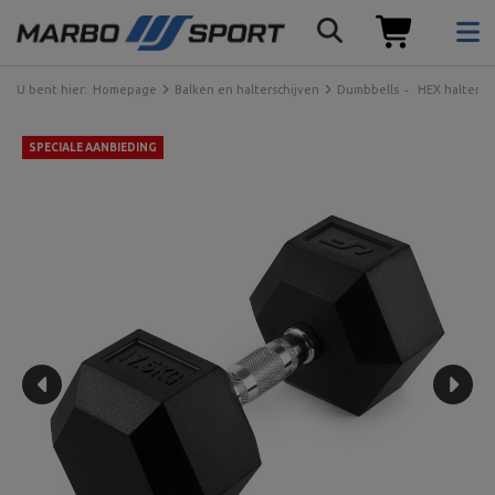
U bent hier:
Homepage
Balken en halterschijven
Dumbbells
HEX halters
SPECIALE AANBIEDING