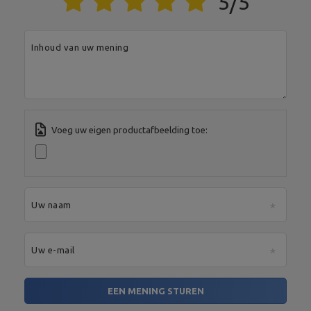
5/5
Land:
Poland
Je e-mailadres:
serwis@marbosport.eu
Inhoud van uw mening
Voeg uw eigen productafbeelding toe:
Uw naam
Uw e-mail
EEN MENING STUREN