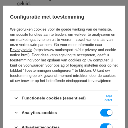
geluid.
Hexagonale vorm
– uiteinden voorkomen
wegrollen, ideaal voor push-ups op halters en
Configuratie met toestemming
oefeningen waarbij stabiliteit belangrijk is.
Precieze afwerking
– 5% gewichtstolerantie
garandeert een werkelijk gewicht dat dicht bij het
We gebruiken cookies voor de goede werking van de website,
opgegeven gewicht ligt.
om sociale functies aan te bieden, om verkeer te analyseren en
om marketingactiviteiten uit te voeren - zowel van ons als van
onze vertrouwde partners. Ga voor meer informatie naar
OM TE DOWNLOADEN
Privacybeleid
(https://www.marbosport.nl/dut-privacy-and-cookie-
notice.html). Door deze kennisgeving te accepteren, geeft u
BELANGRIJKE VEILIGHEIDSINFORMATIE
toestemming voor het opslaan van cookies op uw computer. U
kunt de voorwaarden voor opslag of toegang instellen door op het
tabblad "Toestemmingen configureren" te klikken. U kunt uw
toestemming op elk gewenst moment intrekken door de cookies
uit uw browser op het betreffende eindapparaat te verwijderen.
Altijd
Functionele cookies (essentieel)
Technische specificaties
actief
Analytics-cookies
Gewicht
30 kg
Advertentiecookies