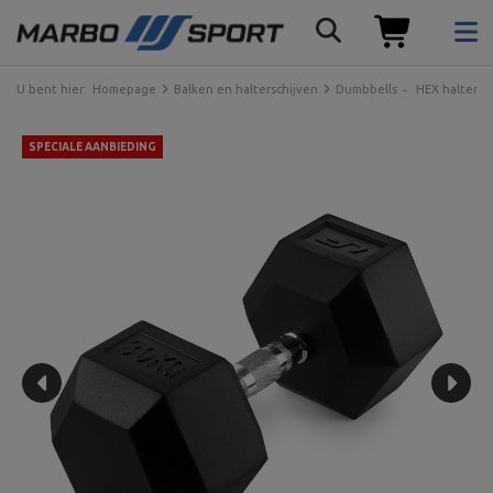
U bent hier:
Homepage
Balken en halterschijven
Dumbbells
HEX halters
SPECIALE AANBIEDING