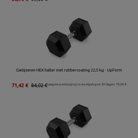
Gietijzeren HEX halter met rubbercoating 22,5 kg - UpForm
71,42 €
84,02 €
Laagste productprijs in de afgelopen 30 dagen: 76,00 €