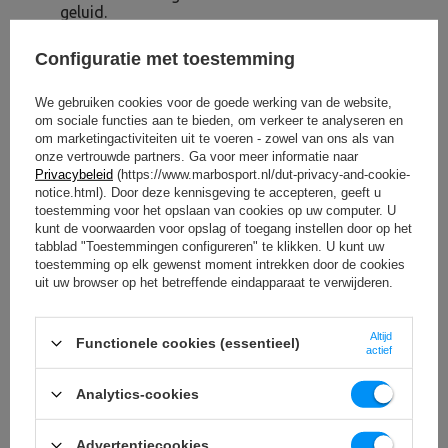
geluid.
Hexagonale vorm
– uiteinden voorkomen
wegrollen, ideaal voor push-ups op halters en
Configuratie met toestemming
oefeningen waarbij stabiliteit belangrijk is.
Precieze afwerking
– 5% gewichtstolerantie
garandeert een werkelijk gewicht dat dicht bij het
We gebruiken cookies voor de goede werking van de website,
opgegeven gewicht ligt.
om sociale functies aan te bieden, om verkeer te analyseren en
om marketingactiviteiten uit te voeren - zowel van ons als van
onze vertrouwde partners. Ga voor meer informatie naar
OM TE DOWNLOADEN
Privacybeleid
(https://www.marbosport.nl/dut-privacy-and-cookie-
notice.html). Door deze kennisgeving te accepteren, geeft u
BELANGRIJKE VEILIGHEIDSINFORMATIE
toestemming voor het opslaan van cookies op uw computer. U
kunt de voorwaarden voor opslag of toegang instellen door op het
tabblad "Toestemmingen configureren" te klikken. U kunt uw
toestemming op elk gewenst moment intrekken door de cookies
uit uw browser op het betreffende eindapparaat te verwijderen.
Altijd
Functionele cookies (essentieel)
Technische specificaties
actief
Analytics-cookies
Gewicht
20 kg
Advertentiecookies