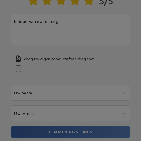
5/5
Land:
Poland
Je e-mailadres:
serwis@marbosport.eu
Inhoud van uw mening
Voeg uw eigen productafbeelding toe:
Uw naam
Uw e-mail
EEN MENING STUREN