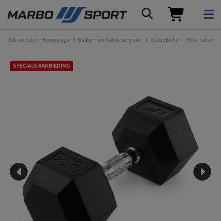
U bent hier:
Homepage
Balken en halterschijven
Dumbbells
HEX halters
SPECIALE AANBIEDING