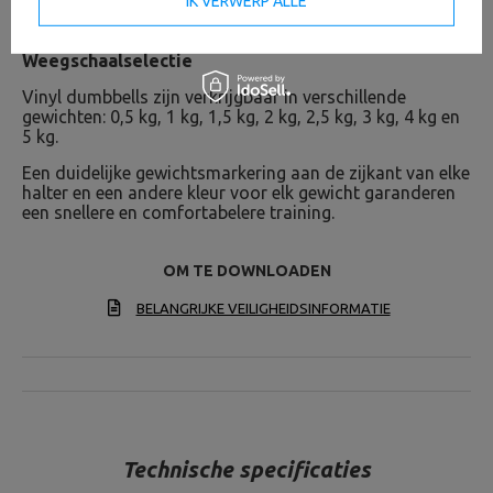
IK VERWERP ALLE
Weegschaalselectie
Vinyl dumbbells zijn verkrijgbaar in verschillende
gewichten: 0,5 kg, 1 kg, 1,5 kg, 2 kg, 2,5 kg, 3 kg, 4 kg en
5 kg.
Een duidelijke gewichtsmarkering aan de zijkant van elke
halter en een andere kleur voor elk gewicht garanderen
een snellere en comfortabelere training.
OM TE DOWNLOADEN
BELANGRIJKE VEILIGHEIDSINFORMATIE
Technische specificaties