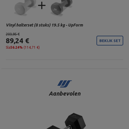
Vinyl halterset (8 stuks) 19.5 kg - UpForm
203,95 €
89,24 €
BEKIJK SET
Sla
56.24%
(114,71 €)
Aanbevolen