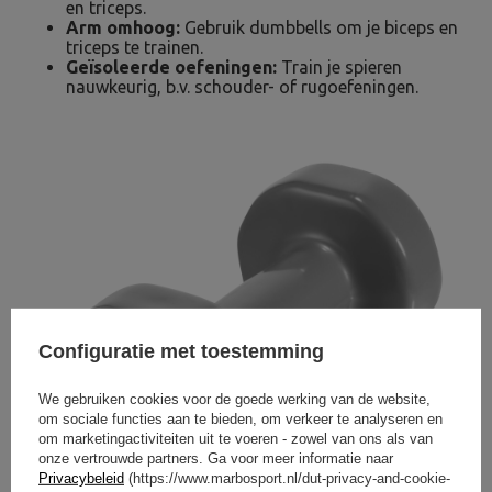
en triceps.
Arm omhoog:
Gebruik dumbbells om je biceps en
triceps te trainen.
Geïsoleerde oefeningen:
Train je spieren
nauwkeurig, b.v. schouder- of rugoefeningen.
Configuratie met toestemming
We gebruiken cookies voor de goede werking van de website,
om sociale functies aan te bieden, om verkeer te analyseren en
om marketingactiviteiten uit te voeren - zowel van ons als van
onze vertrouwde partners. Ga voor meer informatie naar
Privacybeleid
(https://www.marbosport.nl/dut-privacy-and-cookie-