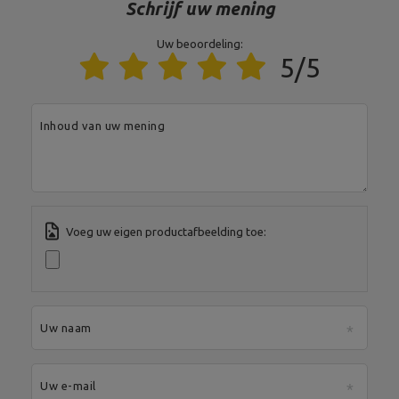
Schrijf uw mening
MARBO Ulikowski
Je e-mailadres:
Fabrikant
Spółka Komandytowa
serwis@marbosport.eu
Verantwoordelijke
MARBO Ulikowski
Adres:
BOCZNA 41
Uw beoordeling:
entiteit
Spółka Komandytowa
Postcode:
27-200
5/5
Stad:
Starachowice
Land:
Poland
Je e-mailadres:
serwis@marbosport.eu
Inhoud van uw mening
Voeg uw eigen productafbeelding toe:
Uw naam
Uw e-mail