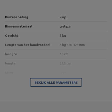
Buitencoating
vinyl
Binnenmateriaal
gietijzer
Gewicht
5 kg
Lengte van het handvatdeel
5 kg 120-125 mm
hoogte
10 cm
lengte
21,5 cm
kleur
grijs
BEKIJK ALLE PARAMETERS
Entiteit verantwoordelijk voor dit product in de EU
Adres:
Boczna 41
Postcode:
27-200
Stad:
Starachowice
Land:
Poland