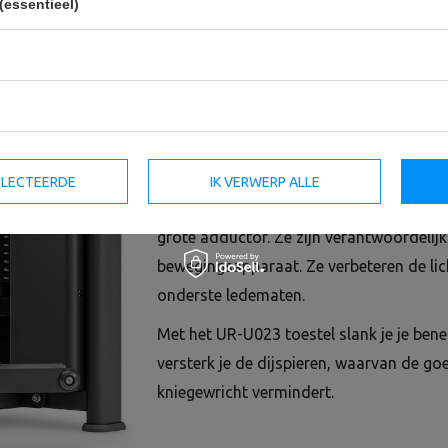
(essentieel)
adductoren van de dijen. Het is een hit 
van zijn lichaam wil versterken.
De adductoren van de dijen zijn spieren 
geactiveerd, dus is het zinvol om een p
conditie te verbeteren.
De adductoren van het dijbeen bestaan ui
SELECTEERDE
IK VERWERP ALLE
dijbeen: de kamspier, de m. gracilis, de
grote adductor. Ze zijn verantwoordelijk
bewegingsapparaat. Ze verbeteren de li
onderste ledematen.
Met het UR-U023 toestel slank je je bene
versterk je de dijspieren, waarvan de go
kniegewricht vermindert.