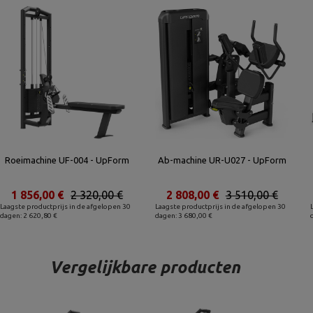
Roeimachine UF-004 - UpForm
Ab-machine UR-U027 - UpForm
1 856,00 €
2 320,00 €
2 808,00 €
3 510,00 €
Laagste productprijs in de afgelopen 30
Laagste productprijs in de afgelopen 30
dagen: 2 620,80 €
dagen: 3 680,00 €
Vergelijkbare producten