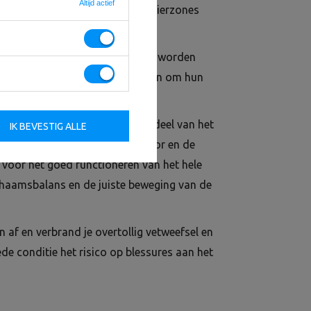
Altijd actief
voor iedereen die de onderste spierzones
die in het dagelijks leven zelden worden
rofessionele machine te gebruiken om hun
t vijf spieren in het middelste deel van het
IK BEVESTIG ALLE
 lange adductor, de korte adductor en de
 voor het goed functioneren van het hele
chaamsbalans en de juiste beweging van de
n af en verbrand je overtollig vetweefsel en
ede conditie het risico op blessures aan het