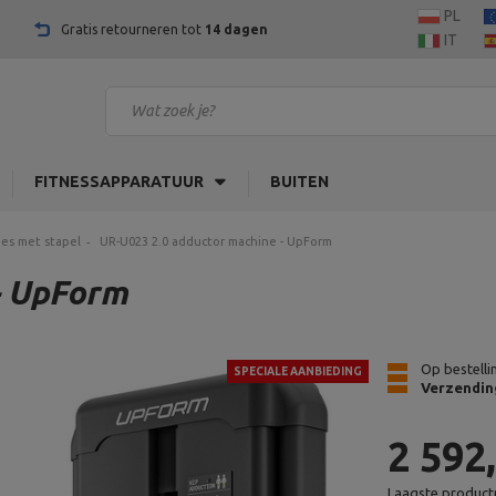
PL
Gratis retourneren tot
14 dagen
IT
FITNESSAPPARATUUR
BUITEN
es met stapel
UR-U023 2.0 adductor machine - UpForm
- UpForm
Op bestelli
SPECIALE AANBIEDING
Verzendin
2 592
Laagste productp