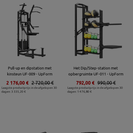
Pull-up en dipstation met
Het Dip/Step-station met
kinsteun UF-009 - UpForm
opbergruimte UF-011 - UpForm
2 176,00 €
2 720,00 €
792,00 €
990,00 €
Laagste productprijs in de afgelopen 30
Laagste productprijs in de afgelopen 30
dagen: 3 335,20 €
dagen: 1 476,80 €