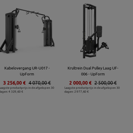
Kabelovergang UR-U017 -
Krultrein Dual Pulley Laag UF-
UpForm
006 - UpForm
3 256,00 €
4 070,00 €
2 000,00 €
2 500,00 €
Laagste productprijs in de afgelopen 30
Laagste productprijs in de afgelopen 30
dagen: 4 329,60 €
dagen: 2 977,60 €