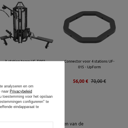
3-station toren UF-T002 -
Connector voor 4 stations UF-
UpForm
015 - UpForm
5 544,00 €
6 930,00 €
56,00 €
70,00 €
 te analyseren en om
e naar
Privacybeleid
t u toestemming voor het opslaan
oestemmingen configureren" te
effende eindapparaat te
m is ontworpen voor het trainen van de