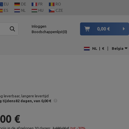
EU
DE
FR
RO
ES
NL
HU
CZE
Inloggen
0,00 €
Boodschappenlijst
0
|
NL
|
€
Belgia
ng leverbaar, langere levertijd
g
tijdens82 dagen
van 0,00 €
,00 €
rijs in de afgelopen 30 dagen:
3 680,00 €
tot -30%