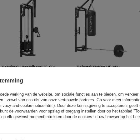
Kabeltrek verstelbaar UF-001 -
Bokszakstation UF-008 -
UpForm
UpForm
stemming
1 640,00 €
2 050,00 €
600,00 €
750,00 €
oede werking van de website, om sociale functies aan te bieden, om verkeer
eren - zowel van ons als van onze vertrouwde partners. Ga voor meer informati
privacy-and-cookie-notice.html). Door deze kennisgeving te accepteren, geef
kunt de voorwaarden voor opslag of toegang instellen door op het tabblad "T
 op elk gewenst moment intrekken door de cookies uit uw browser op het betr
De UR-U023 machine van het merk UpFor