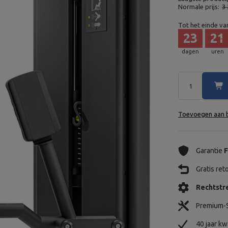
Normale prijs:
3 
Tot het einde va
23
21
dagen
uren
Toevoegen aan b
Garantie
F
Gratis re
Rechtstre
Premium-S
40 jaar kw