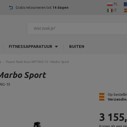
PL
Gratis retourneren tot
14 dagen
IT
FITNESSAPPARATUUR
BUITEN
s
Power Rack Kooi MFT-RIG-15 - Marbo Sport
Marbo Sport
RIG-15
Op bestelli
Verzendin
3 155
Kopen als een se