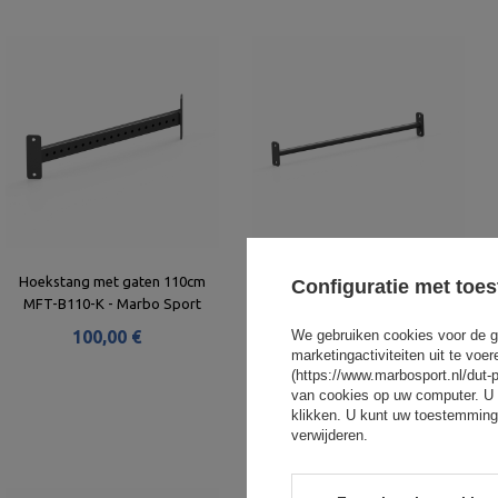
Hoekstang met gaten 110cm
Enkele stang 33mm 110cm MFT-
Configuratie met toe
MFT-B110-K - Marbo Sport
D33-110 - Marbo Sport
100,00 €
We gebruiken cookies voor de g
55,00 €
marketingactiviteiten uit te vo
(https://www.marbosport.nl/dut-
van cookies op uw computer. U 
klikken. U kunt uw toestemming
verwijderen.