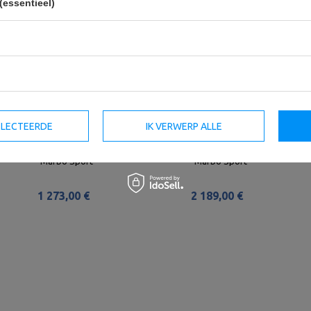
(essentieel)
SELECTEERDE
IK VERWERP ALLE
Power Rack Kooi MFT-RIG-14 -
Power Rack kooi MFT-RIG-13 -
Marbo Sport
Marbo Sport
1 273,00 €
2 189,00 €