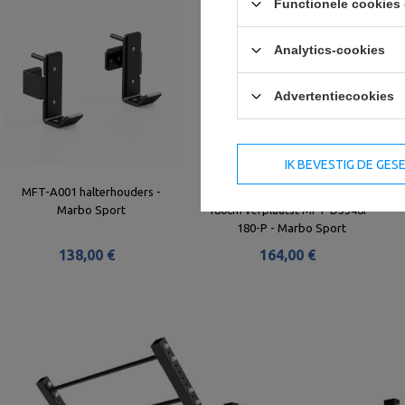
Functionele cookies 
Analytics-cookies
Advertentiecookies
IK BEVESTIG DE GE
MFT-A001 halterhouders -
Dubbele optrekstang 33/48mm
Marbo Sport
180cm verplaatst MFT-D3348P-
180-P - Marbo Sport
138,00 €
164,00 €