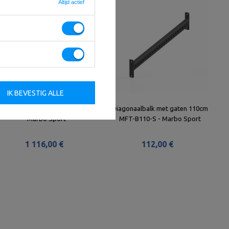
Altijd actief
IK BEVESTIG ALLE
Power Rack Kooi MFT-RIG-08 -
Diagonaalbalk met gaten 110cm
Marbo Sport
MFT-B110-S - Marbo Sport
1 116,00 €
112,00 €