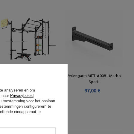
Rig a parete MFT-RIG-12 -
Verlengarm MFT-A008 - Marbo
Marbo Sport
Sport
 te analyseren en om
2 359,00 €
97,00 €
e naar
Privacybeleid
t u toestemming voor het opslaan
oestemmingen configureren" te
effende eindapparaat te