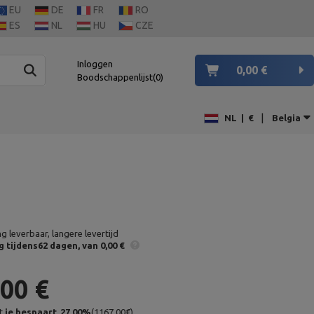
EU
DE
FR
RO
ES
NL
HU
CZE
Inloggen
0,00 €
Boodschappenlijst
0
|
NL
|
€
Belgia
ng leverbaar, langere levertijd
g
tijdens62 dagen
van 0,00 €
,00 €
t,
je bespaart
27,00
%
(
1167.00
€
)