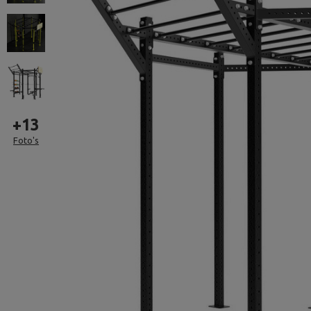
+
13
Foto's