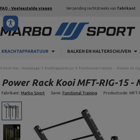
FAQ - Veelgestelde vragen
Verzending rechtstreeks van
fabrikant
KRACHTAPPARATUUR
BALKEN EN HALTERSCHIJVEN
U bent hier:
Homepage
Krachtapparatuur
Functioneel trainen
Kooien en rig
Power Rack Kooi MFT-RIG-15 - 
Fabrikant:
Marbo Sport
Serie:
Functional Training
Productcode:
MFT-