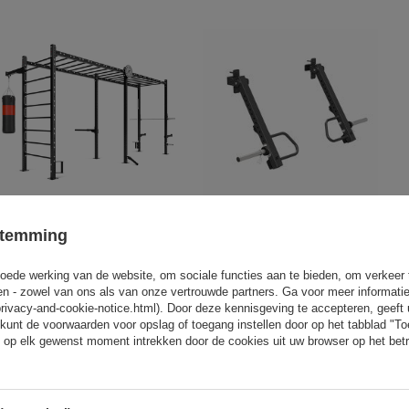
Kooi Power Rack MFT-RIG-07 -
Oefenarmen MFT-A023 - Marbo
stemming
Marbo Sport
Sport
oede werking van de website, om sociale functies aan te bieden, om verkeer
2 784,00 €
361,00 €
eren - zowel van ons als van onze vertrouwde partners. Ga voor meer informati
privacy-and-cookie-notice.html). Door deze kennisgeving te accepteren, geef
kunt de voorwaarden voor opslag of toegang instellen door op het tabblad "T
 op elk gewenst moment intrekken door de cookies uit uw browser op het betr
Vergelijkbare producten