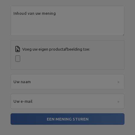
Spółka Komandytowa
Land:
Poland
Je e-mailadres:
serwis@marbosport.eu
Inhoud van uw mening
Voeg uw eigen productafbeelding toe:
Uw naam
Uw e-mail
EEN MENING STUREN