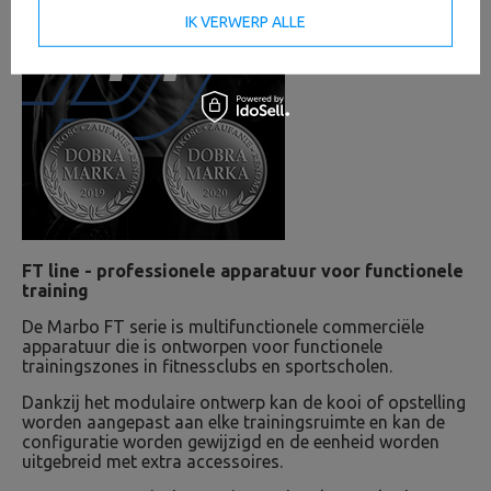
IK VERWERP ALLE
FT line - professionele apparatuur voor functionele
training
De Marbo FT serie is multifunctionele commerciële
apparatuur die is ontworpen voor functionele
trainingszones in fitnessclubs en sportscholen.
Dankzij het modulaire ontwerp kan de kooi of opstelling
worden aangepast aan elke trainingsruimte en kan de
configuratie worden gewijzigd en de eenheid worden
uitgebreid met extra accessoires.