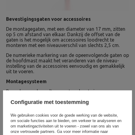
Bevestigingsgaten voor accessoires
De montagegaten, met een diameter van 17 mm, zitten
op 5 cm afstand van elkaar. Dankzij de offset van de
gaten is het mogelijk om accessoires loodrecht te
monteren met een niveauverschil van slechts 2,5 cm.
De numerieke markering van de opeenvolgende gaten op
de hoofdmast maakt het veranderen van de niveau-
instelling van de accessoires eenvoudig en gemakkelijk
uit te voeren.
Montagesysteem
De verlengpaal wordt gemonteerd met vier
montageschroeven, zodat de eenheid stevig vastzit aan
Configuratie met toestemming
de FT-structuur.
We gebruiken cookies voor de goede werking van de website,
om sociale functies aan te bieden, om verkeer te analyseren en
om marketingactiviteiten uit te voeren - zowel van ons als van
onze vertrouwde partners. Ga voor meer informatie naar