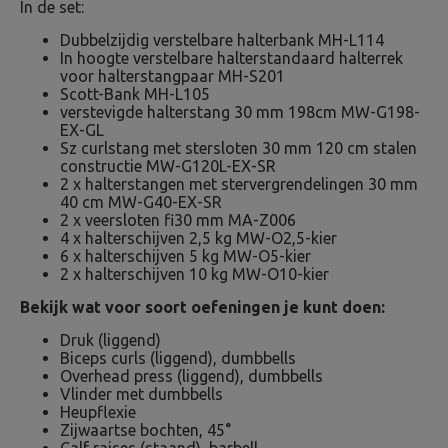
In de set:
Dubbelzijdig verstelbare halterbank MH-L114
In hoogte verstelbare halterstandaard halterrek
voor halterstangpaar MH-S201
Scott-Bank MH-L105
verstevigde halterstang 30 mm 198cm MW-G198-
EX-GL
Sz curlstang met stersloten 30 mm 120 cm stalen
constructie MW-G120L-EX-SR
2 x halterstangen met stervergrendelingen 30 mm
40 cm MW-G40-EX-SR
2 x veersloten fi30 mm MA-Z006
4 x halterschijven 2,5 kg MW-O2,5-kier
6 x halterschijven 5 kg MW-O5-kier
2 x halterschijven 10 kg MW-O10-kier
Bekijk wat voor soort oefeningen je kunt doen:
Druk (liggend)
Biceps curls (liggend), dumbbells
Overhead press (liggend), dumbbells
Vlinder met dumbbells
Heupflexie
Zijwaartse bochten, 45°