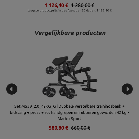
1 126,40 €
1 280,00 €
Laagste productprijs in de afgelopen 30 dagen: 1 139,20 €
Vergelijkbare producten
vel
Set MS39_2.0_42KG_G | Dubbele verstelbare trainingsbank +
MS6
n
bidstang + press + set handgrepen en rubberen gewichten 42 kg -
en 
Marbo Sport
580,80 €
660,00 €