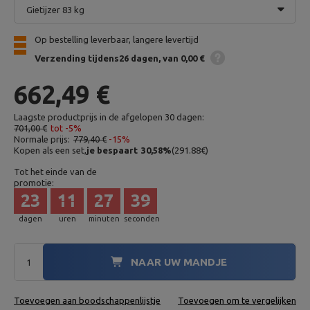
Gietijzer 83 kg
Op bestelling leverbaar, langere levertijd
Verzending
tijdens26 dagen
van 0,00 €
662,49 €
Laagste productprijs in de afgelopen 30 dagen:
701,00 €
tot -5%
Normale prijs:
779,40 €
-15%
Kopen als een set,
je bespaart
30,58
%
(
291.88
€
)
Tot het einde van de
promotie:
23
11
27
38
dagen
uren
minuten
seconden
NAAR UW MANDJE
Toevoegen aan boodschappenlijstje
Toevoegen om te vergelijken