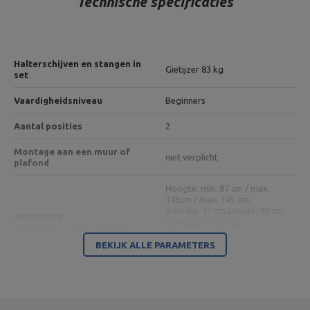
Technische specificaties
Halterschijven en stangen in
Gietijzer 83 kg
set
Vaardigheidsniveau
Beginners
Aantal posities
2
Montage aan een muur of
niet verplicht
plafond
Hoogte: min. 87 cm / max.
145cm / max. 145 cm,
Breedte: 41 cm,
Lengte: 49 cm,
Justerbare
Gewicht: 2 x 6,5 kg,
vægtstangsstativer (2 stk.)
maximale belasting: 250 kg,
MH-S201
Profiel: 40 x 40 mm,
BEKIJK ALLE PARAMETERS
Hoogteverstelling: 7 niveaus,
Type stand: apart
Diameter van de ruimte voor
de halterschijf: 30 mm,