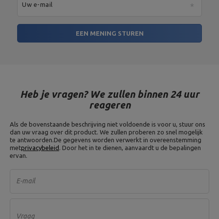
Uw e-mail
Gewicht: 10 kg,
Diameter: 26 cm,
Dikte: 40mm,
Gewichtsplaat 10 kg MW-
EEN MENING STUREN
Materiaal: grijs gietijzer,
O10-kier
Boringdiameter: 31 mm,
Type halterschijf: gietijzer,
Gewichtstolerantie: ~ 5%
Gewicht: 2,5 kg,
Doorsnede: 17 cm,
Dikte: 25mm,
Heb je vragen? We zullen binnen 24 uur
Gewichtsplaat 2,5 kg MW-O2.
Materiaal: grijs gietijzer,
5 kier
reageren
Boringdiameter: 31 mm,
Type halterschijf: gietijzer,
Gewichtstolerantie: ~ 5%
Als de bovenstaande beschrijving niet voldoende is voor u, stuur ons
dan uw vraag over dit product. We zullen proberen zo snel mogelijk
te antwoorden.
De gegevens worden verwerkt in overeenstemming
Gewicht: 5 kg,
met
privacybeleid
. Door het in te dienen, aanvaardt u de bepalingen
Diameter: 22 cm,
Dikte: 25mm,
Gewichtsplaat 5 kg MW-O5-
ervan.
Materiaal: grijs gietijzer,
kier
Boringdiameter: 31 mm,
Type halterschijf: gietijzer,
Gewichtstolerantie: ~ 5%
E-mail
Lengte: 40 cm,
Lengte handgreep: 12 cm,
Lengte van de onderdelen
Vraag