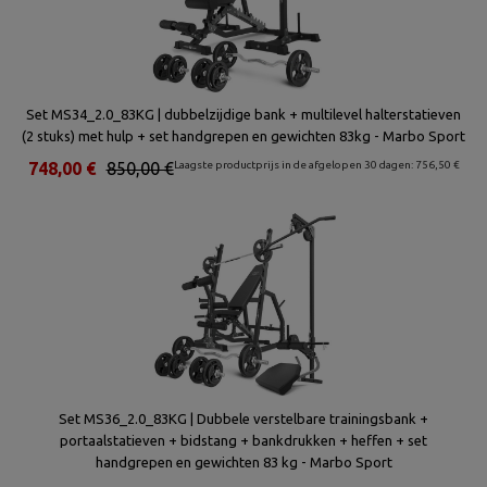
Set MS34_2.0_83KG | dubbelzijdige bank + multilevel halterstatieven
(2 stuks) met hulp + set handgrepen en gewichten 83kg - Marbo Sport
748,00 €
850,00 €
Laagste productprijs in de afgelopen 30 dagen: 756,50 €
Set MS36_2.0_83KG | Dubbele verstelbare trainingsbank +
portaalstatieven + bidstang + bankdrukken + heffen + set
handgrepen en gewichten 83 kg - Marbo Sport