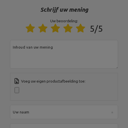
Lengte: 120 cm,
Gewicht: ~ 7 kg,
Schrijf uw mening
Standaard krultang 30 mm
Greeplengte: 80 cm,
120 cm MW-G120L-EX-SR
Lengte van de onderdelen
voor gewichten: 2 x 19 cm,
Uw beoordeling:
Sluiting: 2 ster sluiting,
5/5
Maksimal belastning: 120 kg,
Type: krulstaaf
Lengte handgreep: 129 cm,
Inhoud van uw mening
Lengte van de gewichten: 2 x
33,5 cm,
Lengte: 198 cm,
Versterkte halterstang 30
Maximale belasting: 200 kg,
mm 198 cm MW-G198-EX-GL
Hals Type: Glat,
Gewicht: ~ 11 kg,
Diameter handgreep: 30 mm,
Diameter van de ruimte voor
Voeg uw eigen productafbeelding toe:
de halterschijf: 30 mm
Materiaal: staal,
Bijpassende handgrepen:
diameter 30 mm,
Veerslot,
Veerslot fi30 mm MA-Z006
Uw naam
Corrosiebescherming:
galvanisch zink,
Staafdiameter: 4 mm,
Binnendiameter: 30 mm