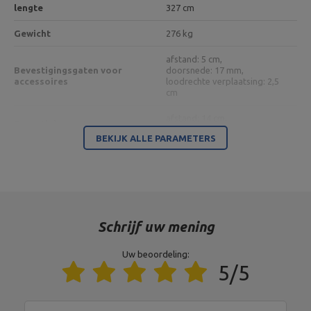
lengte
327 cm
Gewicht
276 kg
afstand: 5 cm,
Bevestigingsgaten voor
doorsnede: 17 mm,
accessoires
loodrechte verplaatsing: 2,5
cm
afstand: 14 cm,
Bevestigingsgaten
diameter: 14 mm
BEKIJK ALLE PARAMETERS
Bouwprofiel
8 mm vel,
80 x 80 x 3 mm
Materiaal
staal
Oppervlakteafwerking
Poeder coating
Schrijf uw mening
Uw beoordeling:
Entiteit verantwoordelijk voor dit product in de EU
5/5
Adres:
Boczna 41
Postcode:
27-200
MARBO Ulikowski
Stad:
Starachowice
Fabrikant