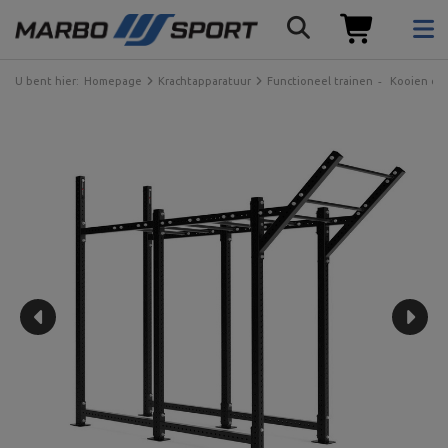
U bent hier:
Homepage
Krachtapparatuur
Functioneel trainen
Kooien en 