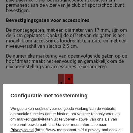
permanent aan de vloer van je club of sportschool kunt
bevestigen.
Bevestigingsgaten voor accessoires
De montagegaten, met een diameter van 17 mm, zijn om
de 5 cm geplaatst. Dankzij de offset van de gaten is het
mogelijk om accessoires loodrecht te monteren met een
niveauverschil van slechts 2,5 cm.
De numerieke markering van opeenvolgende gaten op de
hoofdmast maakt het eenvoudig en gemakkelijk om de
niveau-instelling van accessoires te veranderen.
Configuratie met toestemming
We gebruiken cookies voor de goede werking van de website,
om sociale functies aan te bieden, om verkeer te analyseren en
om marketingactiviteiten uit te voeren - zowel van ons als van
onze vertrouwde partners. Ga voor meer informatie naar
Privacybeleid
(https://www.marbosport.nl/dut-privacy-and-cookie-