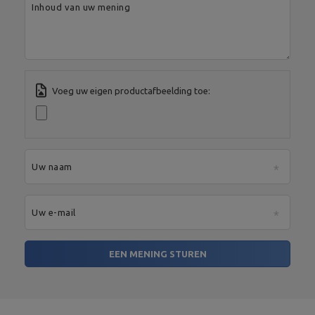
Spółka Komandytowa
Land:
Poland
Inhoud van uw mening
Je e-mailadres:
serwis@marbosport.eu
Voeg uw eigen productafbeelding toe:
Uw naam
Uw e-mail
EEN MENING STUREN