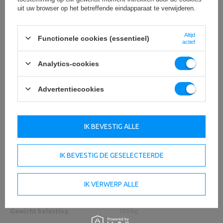
uit uw browser op het betreffende eindapparaat te verwijderen.
Altijd
Functionele cookies (essentieel)
actief
Analytics-cookies
Technische specificaties
Advertentiecookies
hoogte
24 cm
IK BEVESTIG ALLE
breed
62 cm
lengte
77 cm
IK BEVESTIG DE GESELECTEERDE
80 x 80 x 3 mm,
Bouwprofiel
slang 48 x 3 mm
IK VERWERP ALLE
Gewicht
11,6 kg
Gewicht belasting
150 kg