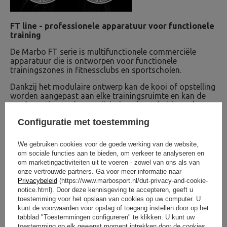
FT line - professionele apparatuur voor functionele
training
De Marbo FT serie is multifunctionele commerciële
apparatuur die is ontworpen voor functionele
trainingszones in fitnessclubs en sportscholen.
Dankzij het modulaire ontwerp kan de kooi of opstelling
worden aangepast aan elke trainingsruimte en kan de
configuratie worden gewijzigd en de eenheid worden
uitgebreid met extra accessoires.
Configuratie met toestemming
De apparatuur uit deze serie wordt gekenmerkt door een
constructie op basis van een robuust profiel van 80 x 80
We gebruiken cookies voor de goede werking van de website,
mm met een wanddikte van 3 mm. Het FT-systeem
om sociale functies aan te bieden, om verkeer te analyseren en
onderscheidt zich door een modern kleurenpalet,
om marketingactiviteiten uit te voeren - zowel van ons als van
waardoor de apparatuur van deze serie de decoratie
onze vertrouwde partners. Ga voor meer informatie naar
wordt van elke professionele fitnessruimte!
Privacybeleid
(https://www.marbosport.nl/dut-privacy-and-cookie-
notice.html). Door deze kennisgeving te accepteren, geeft u
toestemming voor het opslaan van cookies op uw computer. U
OM TE DOWNLOADEN
kunt de voorwaarden voor opslag of toegang instellen door op het
tabblad "Toestemmingen configureren" te klikken. U kunt uw
BELANGRIJKE VEILIGHEIDSINFORMATIE
toestemming op elk gewenst moment intrekken door de cookies