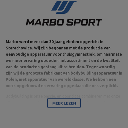
Marbo werd meer dan 30 jaar geleden opgericht in
Starachowice. Wij zijn begonnen met de productie van
eenvoudige apparatuur voor thuisgymnastiek, om naarmate
we meer ervaring opdeden het assortiment en de kwaliteit
van de producten gestaag uit te breiden. Tegenwoordig
zijn wij de grootste fabrikant van bodybuildingapparatuur in
Polen, met apparatuur van wereldklasse. We hebben een
merk opgebouwd en ervaring opgedaan die ons verplicht.
Bodybuilding is onze passie, en door dit te combineren met onze
ultramoderne machines zijn wij in staat apparatuur van de
MEER LEZEN
hoogste kwaliteit te leveren, gemaakt met aandacht voor detail
en vooral met uw comfort en veiligheid in het achterhoofd.
Het bedrijf is gevestigd in Starachowice in het woiwodschap