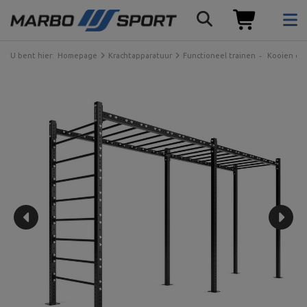
U bent hier:
Homepage
Krachtapparatuur
Functioneel trainen
Kooien en 