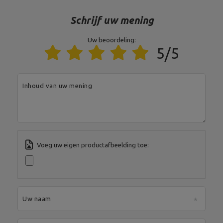
Oppervlakteafwerking
Poeder coating
Schrijf uw mening
Uw beoordeling:
Entiteit verantwoordelijk voor dit product in de EU
5/5
Adres:
Boczna 41
Postcode:
27-200
MARBO Ulikowski
Stad:
Starachowice
Fabrikant
Spółka Komandytowa
Land:
Poland
Inhoud van uw mening
Je e-mailadres:
serwis@marbosport.eu
Voeg uw eigen productafbeelding toe:
Uw naam