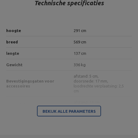
Technische specificaties
hoogte
291 cm
breed
569 cm
lengte
137 cm
Gewicht
336 kg
afstand: 5 cm,
Bevestigingsgaten voor
doorsnede: 17 mm,
accessoires
loodrechte verplaatsing: 2,5
cm
afstand: 14 cm,
Bevestigingsgaten
diameter: 14 mm
BEKIJK ALLE PARAMETERS
Bouwprofiel
8 mm vel,
80 x 80 x 3 mm
Materiaal
staal