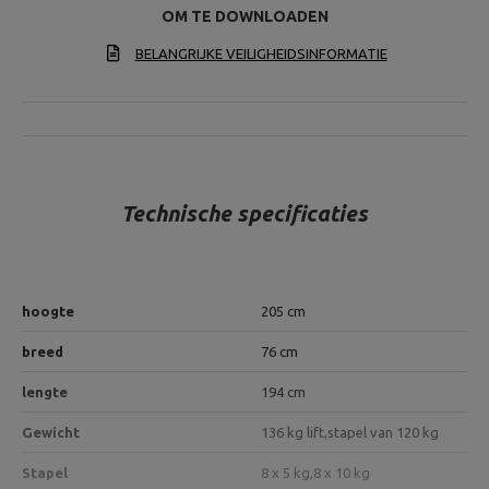
OM TE DOWNLOADEN
BELANGRIJKE VEILIGHEIDSINFORMATIE
Technische specificaties
hoogte
205 cm
breed
76 cm
lengte
194 cm
Gewicht
136 kg lift,
stapel van 120 kg
Stapel
8 x 5 kg,
8 x 10 kg