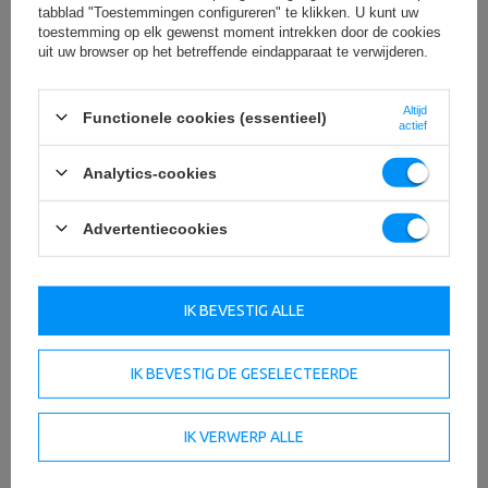
tabblad "Toestemmingen configureren" te klikken. U kunt uw
toestemming op elk gewenst moment intrekken door de cookies
uit uw browser op het betreffende eindapparaat te verwijderen.
Altijd
Functionele cookies (essentieel)
actief
Analytics-cookies
Advertentiecookies
IK BEVESTIG ALLE
IK BEVESTIG DE GESELECTEERDE
IK VERWERP ALLE
Stapel
De lift is uitgerust met een stapel van 120 kg, bestaande