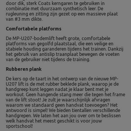
door dik, sterk Coats kerngaren te gebruiken in
combinatie met duurzaam synthetisch leer. De
rugleuning en zitting zijn gezet op een massieve plaat
van #3 mm dikte.
Comfortabele platforms
De MP-U207-bodemlift heeft grote, comfortabele
platforms van gegolfd plaatstaal, die een veilige en
stabiele houding garanderen tijdens het trainen. Dankzij
het gebruik van antislip traanplaat bewegen de voeten
van de gebruiker niet tijdens de training.
Rubberen plank
De kers op de taart in het ontwerp van de nieuwe MP-
U207 lift is de met rubber beklede plank, waarop je de
handgreep kunt leggen nadat je klaar bent met je
workout. Geen hangende stang meer die tegen het frame
van de lift stoot! Je zult je waarschijnlijk afvragen
waarom we standaard geen handvat toevoegen? Het
antwoord is simpel! We bieden tientallen verschillende
handgrepen. We laten het aan jou over om te beslissen
welk handvat het meest geschikt is voor jouw
sportschool!