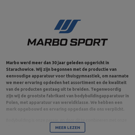
Marbo werd meer dan 30 jaar geleden opgericht in
Starachowice. Wij zijn begonnen met de productie van
eenvoudige apparatuur voor thuisgymnastiek, om naarmate
we meer ervaring opdeden het assortiment en de kwaliteit
van de producten gestaag uit te breiden. Tegenwoordig
zijn wij de grootste fabrikant van bodybuildingapparatuur in
Polen, met apparatuur van wereldklasse. We hebben een
merk opgebouwd en ervaring opgedaan die ons verplicht.
Bodybuilding is onze passie, en door dit te combineren met onze
ultramoderne machines zijn wij in staat apparatuur van de
MEER LEZEN
hoogste kwaliteit te leveren, gemaakt met aandacht voor detail