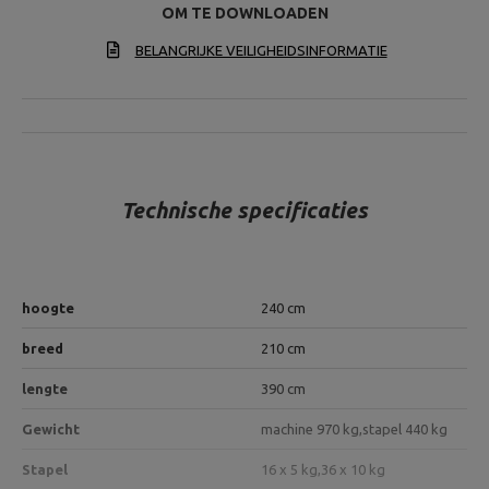
OM TE DOWNLOADEN
BELANGRIJKE VEILIGHEIDSINFORMATIE
Technische specificaties
hoogte
240 cm
breed
210 cm
lengte
390 cm
Gewicht
machine 970 kg,
stapel 440 kg
Stapel
16 x 5 kg,
36 x 10 kg