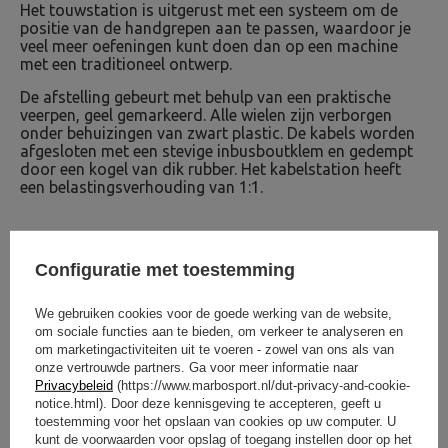
Het touwstation is uitgerust met een systeem om de
positie van de handgrepen aan te passen, waardoor je
veel meer oefeningen kunt doen dan op een machine
met een traditioneel ontwerp.
De afstelling gebeurt met behulp van een praktische
veerpen, geel gemarkeerd. Alle wielen zijn verborgen
onder behuizingen van zwart plastic. De kabels worden
afgesloten met een stevige inbusboutklem en gedempt
door een kogel van dik rubber. Het kabelstation heeft
een belastingsverhouding van 1:1.
Configuratie met toestemming
We gebruiken cookies voor de goede werking van de website,
om sociale functies aan te bieden, om verkeer te analyseren en
om marketingactiviteiten uit te voeren - zowel van ons als van
onze vertrouwde partners. Ga voor meer informatie naar
Privacybeleid
(https://www.marbosport.nl/dut-privacy-and-cookie-
notice.html). Door deze kennisgeving te accepteren, geeft u
toestemming voor het opslaan van cookies op uw computer. U
kunt de voorwaarden voor opslag of toegang instellen door op het