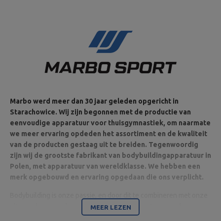
Marbo werd meer dan 30 jaar geleden opgericht in
Starachowice. Wij zijn begonnen met de productie van
eenvoudige apparatuur voor thuisgymnastiek, om naarmate
we meer ervaring opdeden het assortiment en de kwaliteit
van de producten gestaag uit te breiden. Tegenwoordig
zijn wij de grootste fabrikant van bodybuildingapparatuur in
Polen, met apparatuur van wereldklasse. We hebben een
merk opgebouwd en ervaring opgedaan die ons verplicht.
Bodybuilding is onze passie, en door dit te combineren met onze
ultramoderne machines zijn wij in staat apparatuur van de
MEER LEZEN
hoogste kwaliteit te leveren, gemaakt met aandacht voor detail