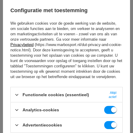
Configuratie met toestemming
We gebruiken cookies voor de goede werking van de website,
om sociale functies aan te bieden, om verkeer te analyseren en
om marketingactiviteiten uit te voeren - zowel van ons als van
onze vertrouwde partners. Ga voor meer informatie naar
Privacybeleid
(https://www.marbosport.nl/dut-privacy-and-cookie-
notice.html). Door deze kennisgeving te accepteren, geeft u
toestemming voor het opslaan van cookies op uw computer. U
kunt de voorwaarden voor opslag of toegang instellen door op het
tabblad "Toestemmingen configureren" te klikken. U kunt uw
toestemming op elk gewenst moment intrekken door de cookies
uit uw browser op het betreffende eindapparaat te verwijderen.
Altijd
Functionele cookies (essentieel)
actief
Analytics-cookies
Pneumatische aandrijvingen
Dankzij het gebruik van pneumatische actuators in de
Advertentiecookies
machine voor het aanpassen van de positie van de