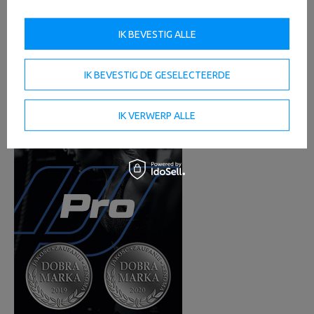
armen en rollen, is het aanpassen van de machine aan
de lengte van de gebruiker eenvoudig en zeer intuïtief.
Om de optimale positie voor uw training te kiezen, trekt
IK BEVESTIG ALLE
u gewoon aan de pneumatische pin, pakt u de hendel bij
de roller en stelt u de gewenste positie in. Dat is het - u
kunt veilig beginnen met uw training.
IK BEVESTIG DE GESELECTEERDE
IK VERWERP ALLE