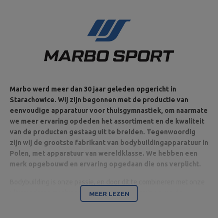
Marbo werd meer dan 30 jaar geleden opgericht in
Starachowice. Wij zijn begonnen met de productie van
eenvoudige apparatuur voor thuisgymnastiek, om naarmate
we meer ervaring opdeden het assortiment en de kwaliteit
van de producten gestaag uit te breiden. Tegenwoordig
zijn wij de grootste fabrikant van bodybuildingapparatuur in
Polen, met apparatuur van wereldklasse. We hebben een
merk opgebouwd en ervaring opgedaan die ons verplicht.
Bodybuilding is onze passie, en door dit te combineren met onze
ultramoderne machines zijn wij in staat apparatuur van de
MEER LEZEN
hoogste kwaliteit te leveren, gemaakt met aandacht voor detail
en vooral met uw comfort en veiligheid in het achterhoofd.