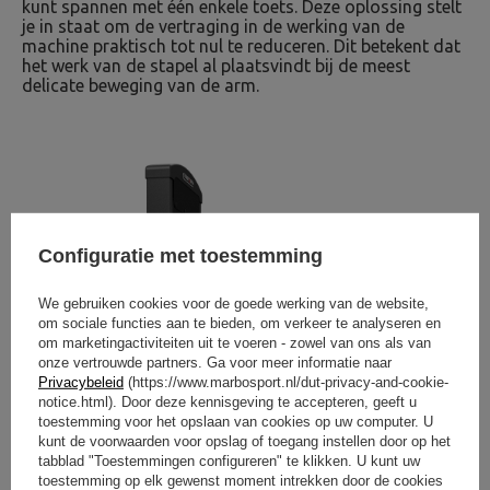
kunt spannen met één enkele toets. Deze oplossing stelt
je in staat om de vertraging in de werking van de
machine praktisch tot nul te reduceren. Dit betekent dat
het werk van de stapel al plaatsvindt bij de meest
delicate beweging van de arm.
Configuratie met toestemming
We gebruiken cookies voor de goede werking van de website,
om sociale functies aan te bieden, om verkeer te analyseren en
om marketingactiviteiten uit te voeren - zowel van ons als van
onze vertrouwde partners. Ga voor meer informatie naar
Privacybeleid
(https://www.marbosport.nl/dut-privacy-and-cookie-
notice.html). Door deze kennisgeving te accepteren, geeft u
toestemming voor het opslaan van cookies op uw computer. U
kunt de voorwaarden voor opslag of toegang instellen door op het
tabblad "Toestemmingen configureren" te klikken. U kunt uw
toestemming op elk gewenst moment intrekken door de cookies