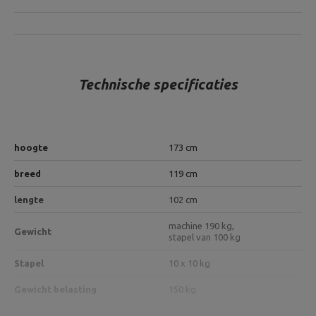
Technische specificaties
hoogte
173 cm
breed
119 cm
lengte
102 cm
machine 190 kg,
Gewicht
stapel van 100 kg
Stapel
10 x 10 kg
Gewicht belasting
150 kg
Kleur bekleding
marron