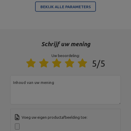
BEKIJK ALLE PARAMETERS
Kleur van het frame
antraciet metallic
2
Benodigde ruimte
1,22 m
Type lading
gewichtsstapel
Schrijf uw mening
Entiteit verantwoordelijk voor dit product in de EU
Uw beoordeling:
5/5
Adres:
Boczna 41
Postcode:
27-200
MARBO Ulikowski
Stad:
Starachowice
Fabrikant
Spółka Komandytowa
Land:
Poland
Inhoud van uw mening
Je e-mailadres:
serwis@marbosport.eu
Voeg uw eigen productafbeelding toe: