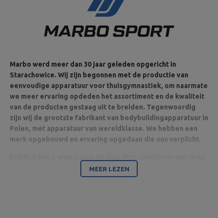
Marbo werd meer dan 30 jaar geleden opgericht in
Starachowice. Wij zijn begonnen met de productie van
eenvoudige apparatuur voor thuisgymnastiek, om naarmate
we meer ervaring opdeden het assortiment en de kwaliteit
van de producten gestaag uit te breiden. Tegenwoordig
zijn wij de grootste fabrikant van bodybuildingapparatuur in
Polen, met apparatuur van wereldklasse. We hebben een
merk opgebouwd en ervaring opgedaan die ons verplicht.
Bodybuilding is onze passie, en door dit te combineren met onze
ultramoderne machines zijn wij in staat apparatuur van de
MEER LEZEN
hoogste kwaliteit te leveren, gemaakt met aandacht voor detail
en vooral met uw comfort en veiligheid in het achterhoofd.
Het bedrijf is gevestigd in Starachowice in het woiwodschap