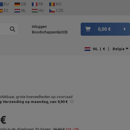
EU
DE
FR
RO
ES
NL
HU
CZE
Inloggen
0,00 €
Boodschappenlijst
0
|
NL
|
€
Belgia
chikbaar, grote hoeveelheden op voorraad
g
Verzending op maandag
van 9,90 €
 €
rijs in de afgelopen 30 dagen:
26,60 €
tot -1%