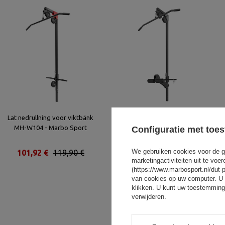
Lat nedrullning voor viktbänk
Lat pulldown voor halterbank
MH-W104 - Marbo Sport
MS-W102 2.0 - Marbo Sport
Configuratie met toe
We gebruiken cookies voor de g
101,92 €
119,90 €
118,80 €
135,00 €
marketingactiviteiten uit te vo
(https://www.marbosport.nl/dut-
van cookies op uw computer. U 
klikken. U kunt uw toestemming
verwijderen.