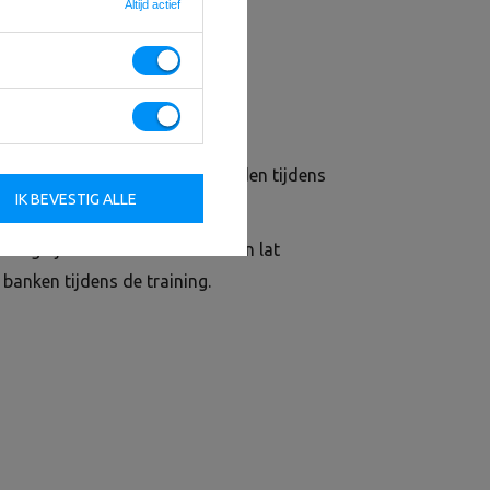
Altijd actief
de benen op hun plaats te houden tijdens
IK BEVESTIG ALLE
uding tijdens het werken met een lat
banken tijdens de training.