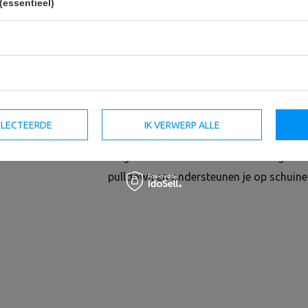
(essentieel)
De dijbeenbeschermers zijn bedoeld om 
SELECTEERDE
IK VERWERP ALLE
de training.
Ze garanderen een stabiele en veilige ho
pulldown en ondersteunen je op schuine 