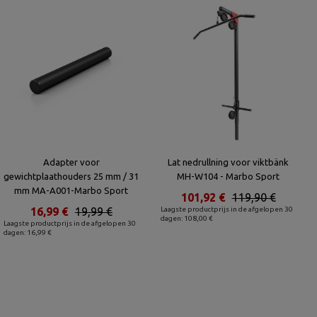
Adapter voor
Lat nedrullning voor viktbänk
gewichtplaathouders 25 mm / 31
MH-W104 - Marbo Sport
mm MA-A001-Marbo Sport
101,92 €
119,90 €
16,99 €
19,99 €
Laagste productprijs in de afgelopen 30
dagen: 108,00 €
Laagste productprijs in de afgelopen 30
dagen: 16,99 €