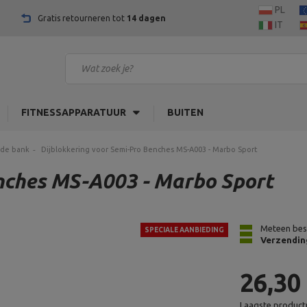
PL
Gratis retourneren tot
14 dagen
IT
FITNESSAPPARATUUR
BUITEN
 de bank
Dijblokkering voor Semi-Pro Benches MS-A003 - Marbo Sport
nches MS-A003 - Marbo Sport
Meteen bes
SPECIALE AANBIEDING
Verzendin
26,30
Laagste productp