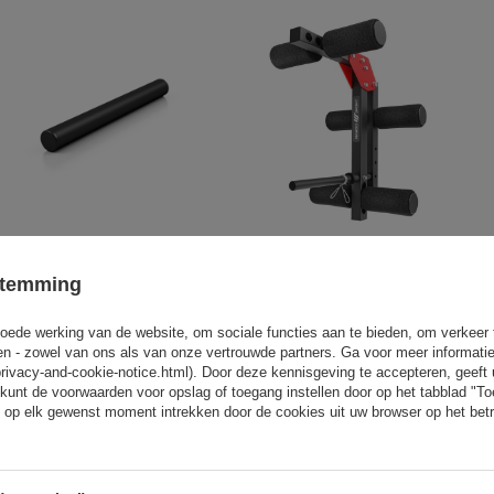
Adapter voor
Beentrainer (naar de halterbank)
gewichtplaathouders 25 mm / 31
Home MH-A102 - Marbo Sport
stemming
mm MA-A001-Marbo Sport
oede werking van de website, om sociale functies aan te bieden, om verkeer
16,99 €
19,99 €
67,92 €
79,90 €
eren - zowel van ons als van onze vertrouwde partners. Ga voor meer informati
privacy-and-cookie-notice.html). Door deze kennisgeving te accepteren, geef
kunt de voorwaarden voor opslag of toegang instellen door op het tabblad "T
 op elk gewenst moment intrekken door de cookies uit uw browser op het betr