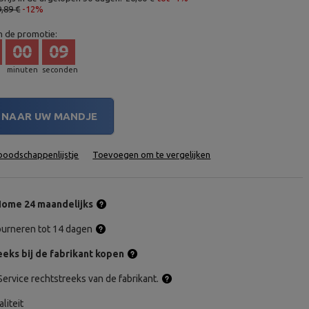
9,89 €
-12%
n de promotie:
00
08
minuten
seconden
NAAR UW MANDJE
oodschappenlijstje
Toevoegen om te vergelijken
ome 24 maandelijks
tourneren tot 14 dagen
eks bij de fabrikant kopen
ervice rechtstreeks van de fabrikant.
aliteit