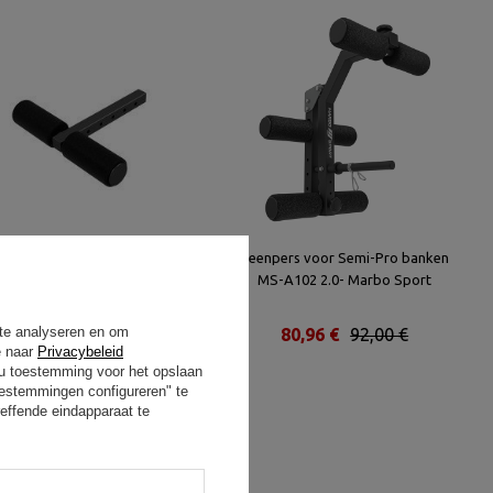
Beenverlenging voor halterbank
Beenpers voor Semi-Pro banken
MH-A003 - Marbo Sport
MS-A102 2.0- Marbo Sport
 te analyseren en om
22,86 €
26,89 €
80,96 €
92,00 €
e naar
Privacybeleid
t u toestemming voor het opslaan
oestemmingen configureren" te
effende eindapparaat te