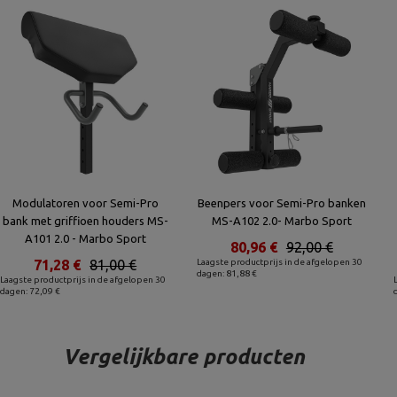
Modulatoren voor Semi-Pro
Beenpers voor Semi-Pro banken
bank met griffioen houders MS-
MS-A102 2.0- Marbo Sport
A101 2.0 - Marbo Sport
80,96 €
92,00 €
71,28 €
81,00 €
Laagste productprijs in de afgelopen 30
dagen: 81,88 €
Laagste productprijs in de afgelopen 30
dagen: 72,09 €
Vergelijkbare producten