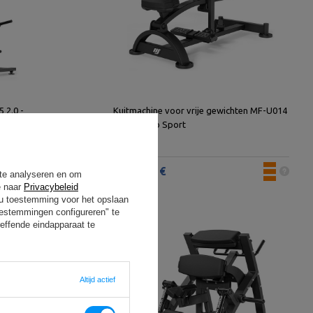
 2.0 -
Kuitmachine voor vrije gewichten MF-U014
2.0 - Marbo Sport
1 376,00 €
 te analyseren en om
e naar
Privacybeleid
t u toestemming voor het opslaan
oestemmingen configureren" te
effende eindapparaat te
Altijd actief