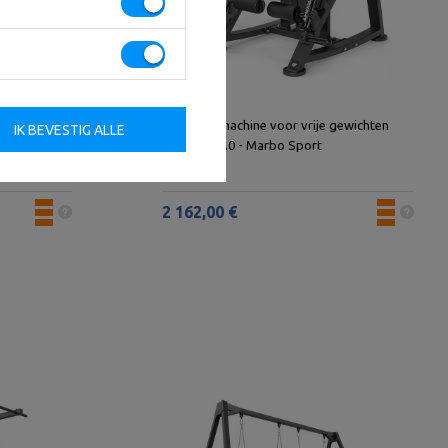
 Marbo
Beenklemmachine voor vrije gewichten
IK BEVESTIG ALLE
MF-U012 2.0 - Marbo Sport
2 162,00 €