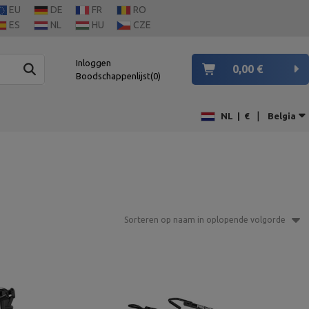
EU
DE
FR
RO
ES
NL
HU
CZE
Inloggen
0,00 €
Boodschappenlijst
0
|
NL
|
€
Belgia
Sorteren op naam in oplopende volgorde