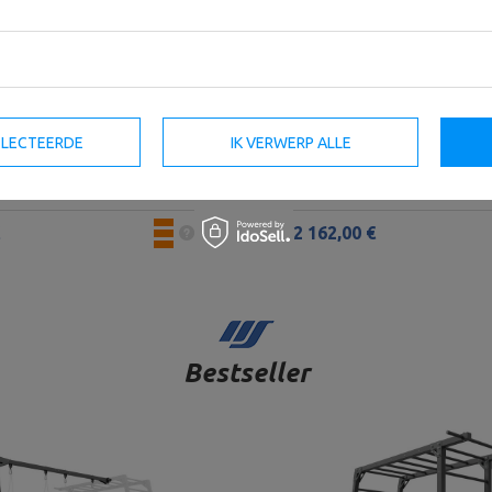
MF-U008 2.0 - Marbo Sport
Beenverlenging MF-U011 2.0 -
SELECTEERDE
IK VERWERP ALLE
Sport
2 162,00 €
Bestseller