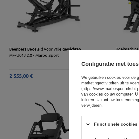
Beenpers Begeleid voor vrije gewichten
Roeimachine
MF-U013 2.0 - Marbo Sport
2.0 - Marbo 
Configuratie met toe
2 555,00 €
2 162,00 €
We gebruiken cookies voor de g
marketingactiviteiten uit te vo
(https://www.marbosport.nl/dut-
van cookies op uw computer. U 
klikken. U kunt uw toestemming
verwijderen.
Functionele cookies 