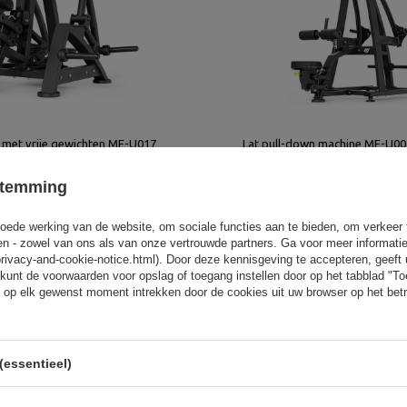
 met vrije gewichten MF-U017
Lat pull-down machine MF-U005
Sport
Marbo Sport
stemming
2 162,00 €
oede werking van de website, om sociale functies aan te bieden, om verkeer
eren - zowel van ons als van onze vertrouwde partners. Ga voor meer informati
privacy-and-cookie-notice.html). Door deze kennisgeving te accepteren, geef
kunt de voorwaarden voor opslag of toegang instellen door op het tabblad "T
 op elk gewenst moment intrekken door de cookies uit uw browser op het betr
(essentieel)