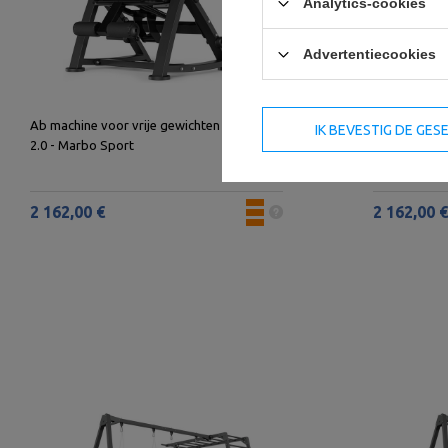
Analytics-cookies
Advertentiecookies
Ab machine voor vrije gewichten MF-U015
Biceps Curl 
IK BEVESTIG DE GE
2.0 - Marbo Sport
2 162,00 €
2 162,00 €