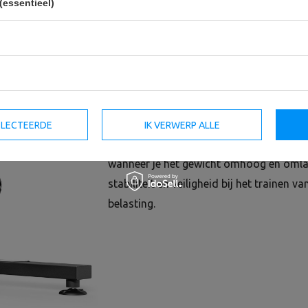
(essentieel)
Het toestel met vrije gewichten voor de 
oplossing voor elke professionele sport
de bicepsspieren van de schouders traine
Het apparaat is uitgerust met een verste
eenvoudig kunt aanpassen aan je lichaam
aandrijfsysteem kun je de hoogte van de
SELECTEERDE
IK VERWERP ALLE
laten zakken. Het apparaat is uitgerust
wanneer je het gewicht omhoog en omlaa
stabiliteit en veiligheid bij het trainen 
belasting.