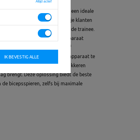
Altijd actief
bicepsspier van de schouders is een ideale
school. Op dit apparaat kunnen je klanten
n, met volledige veiligheid van de trainee.
lbare zitting waarmee je het apparaat
slengte. Dankzij een innovatief
 zitting aanpassen zonder het apparaat te
IK BEVESTIG ALLE
 met armsteunen die je armen blokkeren
g brengt. Deze oplossing biedt de beste
van de bicepsspieren, zelfs bij maximale