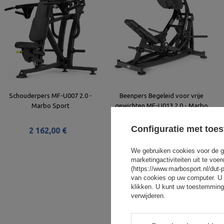
Schouderpers MF-U007 2.0 -
Beenpers Begeleid voor vrije
Marbo Sport
gewichten MF-U013 2.0 - Marbo
Sport
Configuratie met toe
2 162,00 €
2 555,00 €
We gebruiken cookies voor de g
marketingactiviteiten uit te vo
(https://www.marbosport.nl/dut-
van cookies op uw computer. U 
klikken. U kunt uw toestemming
verwijderen.