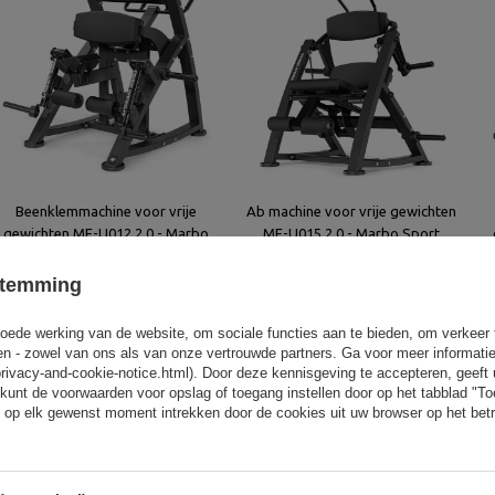
Beenklemmachine voor vrije
Ab machine voor vrije gewichten
gewichten MF-U012 2.0 - Marbo
MF-U015 2.0 - Marbo Sport
Sport
stemming
2 162,00 €
2 162,00 €
oede werking van de website, om sociale functies aan te bieden, om verkeer
eren - zowel van ons als van onze vertrouwde partners. Ga voor meer informati
privacy-and-cookie-notice.html). Door deze kennisgeving te accepteren, geef
kunt de voorwaarden voor opslag of toegang instellen door op het tabblad "T
 op elk gewenst moment intrekken door de cookies uit uw browser op het betr