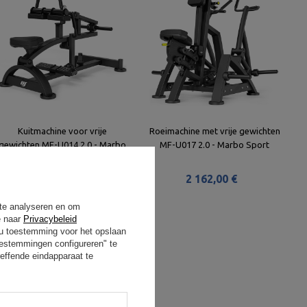
Kuitmachine voor vrije
Roeimachine met vrije gewichten
gewichten MF-U014 2.0 - Marbo
MF-U017 2.0 - Marbo Sport
Sport
1 376,00 €
2 162,00 €
 te analyseren en om
e naar
Privacybeleid
t u toestemming voor het opslaan
oestemmingen configureren" te
effende eindapparaat te