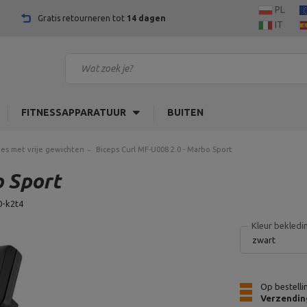
PL
Gratis retourneren tot
14 dagen
IT
FITNESSAPPARATUUR
BUITEN
es met vrije gewichten
Biceps Curl MF-U008 2.0 - Marbo Sport
o Sport
0-k2t4
Kleur bekledi
zwart
Op bestelli
Verzendin