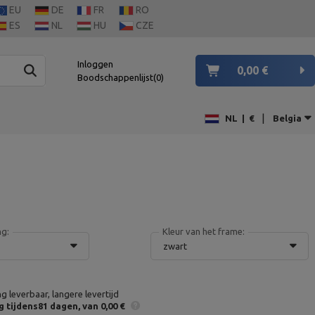
EU
DE
FR
RO
ES
NL
HU
CZE
Inloggen
0,00 €
Boodschappenlijst
0
|
NL
|
€
Belgia
ng:
Kleur van het frame:
zwart
ng leverbaar, langere levertijd
g
tijdens81 dagen
van 0,00 €