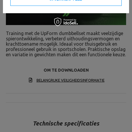
Training met de UpForm dumbbellset maakt veelzijdige
spierontwikkeling, verbeterd uithoudingsvermogen en
krachttoename mogelijk. Ideaal voor thuisgebruik en
professioneel gebruik in sportscholen. Praktische opslag
en variatie in gewichten maken dit een functionele keuze.
OM TE DOWNLOADEN
BELANGRIJKE VEILIGHEIDSINFORMATIE
Technische specificaties