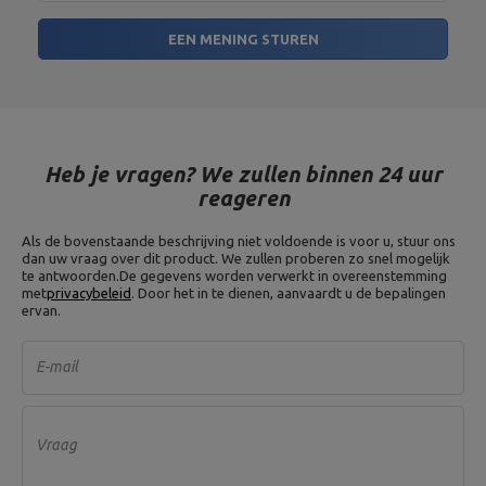
Verantwoordelijke
MARBO Ulikowski
Adres:
BOCZNA 41
entiteit
Spółka Komandytowa
Postcode:
27-200
EEN MENING STUREN
Stad:
Starachowice
Land:
Poland
Je e-mailadres:
serwis@marbosport.eu
Heb je vragen? We zullen binnen 24 uur
reageren
Als de bovenstaande beschrijving niet voldoende is voor u, stuur ons
dan uw vraag over dit product. We zullen proberen zo snel mogelijk
te antwoorden.
De gegevens worden verwerkt in overeenstemming
met
privacybeleid
. Door het in te dienen, aanvaardt u de bepalingen
ervan.
E-mail
Vraag