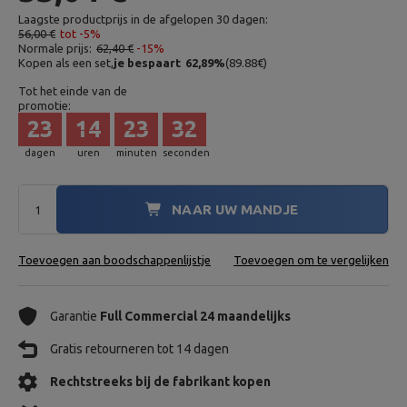
Laagste productprijs in de afgelopen 30 dagen:
56,00 €
tot -5%
Normale prijs:
62,40 €
-15%
Kopen als een set,
je bespaart
62,89
%
(
89.88
€
)
Tot het einde van de
promotie:
23
14
23
30
dagen
uren
minuten
seconden
NAAR UW MANDJE
Toevoegen aan boodschappenlijstje
Toevoegen om te vergelijken
Garantie
Full Commercial 24 maandelijks
Gratis retourneren tot 14 dagen
Rechtstreeks bij de fabrikant kopen