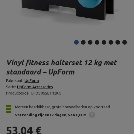
Vinyl fitness halterset 12 kg met
standaard – UpForm
Fabrikant:
UpForm
Serie:
UpForm Accessories
Productcode:
UFDS06SET12KG
Meteen beschikbaar, grote hoeveelheden op voorraad
Verzending
tijdens2 dagen
van 0,00 €
53,04 €