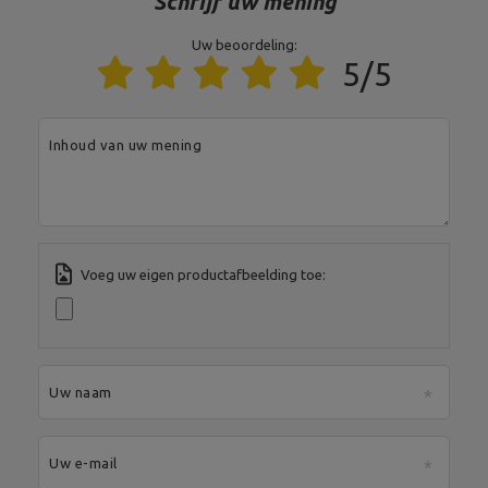
Schrijf uw mening
Hoogte Zonder dumbbells:
28 cm; Met dumbbells: 30 cm,
Uw beoordeling:
3-laags fitness dumbbell
Breedte Zonder dumbbells:
5/5
rack
31 cm; Met dumbbells: 32 cm,
Diepte Zonder dumbbells: 8,5
cm; Met dumbbells: 18 cm,
Plaats voor gewichten: 6 st
Inhoud van uw mening
Ilość paczek
1
Szerokość paczki
37
Waga brutto
13
Voeg uw eigen productafbeelding toe:
Wysokość paczki
15
Entiteit verantwoordelijk voor dit product in de EU
Uw naam
Adres:
Boczna 41
Postcode:
27-200
Stad:
Starachowice
Land:
Poland
Uw e-mail
MARBO Ulikowski
Je e-mailadres:
Fabrikant
Spółka Komandytowa
serwis@marbosport.eu