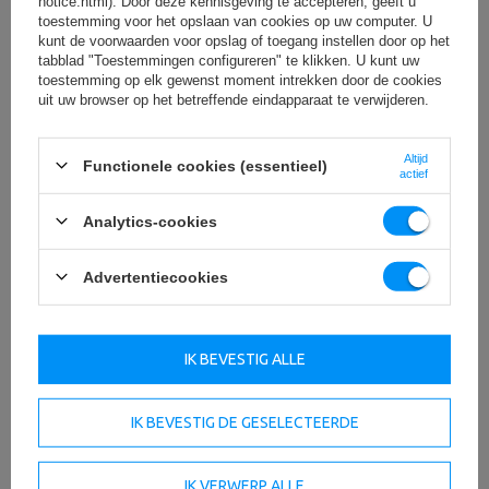
notice.html). Door deze kennisgeving te accepteren, geeft u
toestemming voor het opslaan van cookies op uw computer. U
De vinyl coating van de dumbbells staat garant voor
kunt de voorwaarden voor opslag of toegang instellen door op het
comfort en veiligheid tijdens de training. Het materiaal
tabblad "Toestemmingen configureren" te klikken. U kunt uw
is duurzaam en biedt een comfortabele grip, zelfs bij
toestemming op elk gewenst moment intrekken door de cookies
intensieve sessies. Dankzij de standaard zijn de
uit uw browser op het betreffende eindapparaat te verwijderen.
dumbbells snel toegankelijk.
Altijd
Functionele cookies (essentieel)
actief
Analytics-cookies
Advertentiecookies
IK BEVESTIG ALLE
IK BEVESTIG DE GESELECTEERDE
IK VERWERP ALLE