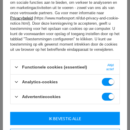
om sociale functies aan te bieden, om verkeer te analyseren en
om marketingactiviteiten uit te voeren - zowel van ons als van
onze vertrouwde partners. Ga voor meer informatie naar
Privacybeleid
(https://www.marbosport.nl/dut-privacy-and-cookie-
notice.html). Door deze kennisgeving te accepteren, geeft u
toestemming voor het opslaan van cookies op uw computer. U
kunt de voorwaarden voor opslag of toegang instellen door op het
Technische specificaties
tabblad "Toestemmingen configureren" te klikken. U kunt uw
toestemming op elk gewenst moment intrekken door de cookies
uit uw browser op het betreffende eindapparaat te verwijderen.
Gewicht
5 kg
Altijd
Functionele cookies (essentieel)
actief
diameter
45 cm
Analytics-cookies
dikte
30 mm
Materiaal
granulat gumowy
Advertentiecookies
Diameter van de opening
51 mm
Type lading
gumowe
IK BEVESTIG ALLE
Gewichtstolerantie:
~5%