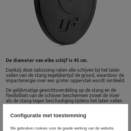
De diameter van elke schijf is 45 cm.
Dankzij deze oplossing raken alle schijven bij het laten
vallen van de stang tegelijkertijd de grond, waardoor de
impactenergie over een groter oppervlak wordt verdeeld.
De gelijkmatige gewichtsverdeling op de stang en de
flexibiliteit van de schijven beschermen zowel de vloer
als de stang tegen beschadiging tijdens het laten vallen.
Configuratie met toestemming
OM TE DOWNLOADEN
BELANGRIJKE VEILIGHEIDSINFORMATIE
We gebruiken cookies voor de goede werking van de website,